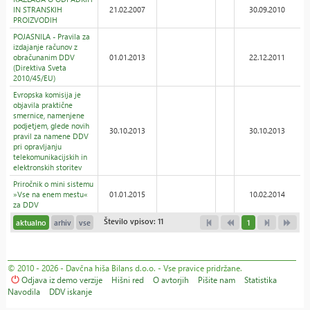
IN STRANSKIH
21.02.2007
30.09.2010
PROIZVODIH
POJASNILA - Pravila za
izdajanje računov z
obračunanim DDV
01.01.2013
22.12.2011
(Direktiva Sveta
2010/45/EU)
Evropska komisija je
objavila praktične
smernice, namenjene
podjetjem, glede novih
30.10.2013
30.10.2013
pravil za namene DDV
pri opravljanju
telekomunikacijskih in
elektronskih storitev
Priročnik o mini sistemu
»Vse na enem mestu«
01.01.2015
10.02.2014
za DDV
Število vpisov: 11
aktualno
arhiv
vse
1
© 2010 - 2026 - Davčna hiša Bilans d.o.o. - Vse pravice pridržane.
Odjava iz demo verzije
Hišni red
O avtorjih
Pišite nam
Statistika
Navodila
DDV iskanje