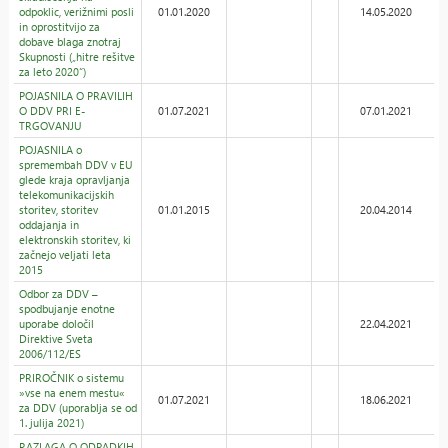
odpoklic, verižnimi posli
01.01.2020
14.05.2020
in oprostitvijo za
dobave blaga znotraj
Skupnosti („hitre rešitve
za leto 2020“)
POJASNILA O PRAVILIH
O DDV PRI E-
01.07.2021
07.01.2021
TRGOVANJU
POJASNILA o
spremembah DDV v EU
glede kraja opravljanja
telekomunikacijskih
storitev, storitev
01.01.2015
20.04.2014
oddajanja in
elektronskih storitev, ki
začnejo veljati leta
2015
Odbor za DDV –
spodbujanje enotne
uporabe določil
22.04.2021
Direktive Sveta
2006/112/ES
PRIROČNIK o sistemu
»vse na enem mestu«
01.07.2021
18.06.2021
za DDV (uporablja se od
1. julija 2021)
RAZLAGA O ODPADKIH