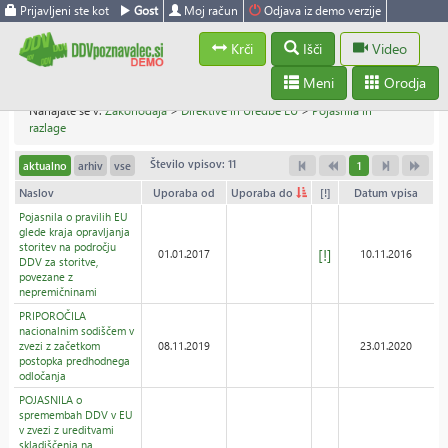
Prijavljeni ste kot
Gost
Moj račun
Odjava iz demo verzije
Krči
Išči
Video
Meni
Orodja
Nahajate se v:
Zakonodaja
>
Direktive in Uredbe EU
>
Pojasnila in
razlage
Število vpisov: 11
aktualno
arhiv
vse
1
Naslov
Uporaba od
Uporaba do
[!]
Datum vpisa
Pojasnila o pravilih EU
glede kraja opravljanja
storitev na področju
[!]
01.01.2017
10.11.2016
DDV za storitve,
povezane z
nepremičninami
PRIPOROČILA
nacionalnim sodiščem v
zvezi z začetkom
08.11.2019
23.01.2020
postopka predhodnega
odločanja
POJASNILA o
spremembah DDV v EU
v zvezi z ureditvami
skladiščenja na