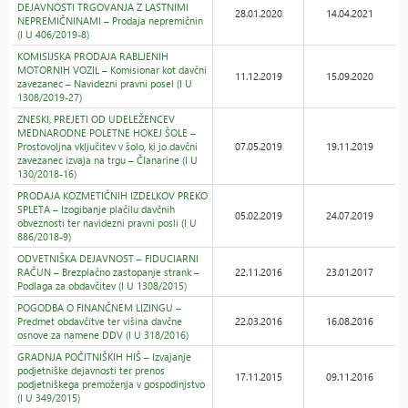
DEJAVNOSTI TRGOVANJA Z LASTNIMI
28.01.2020
14.04.2021
NEPREMIČNINAMI – Prodaja nepremičnin
(I U 406/2019-8)
KOMISIJSKA PRODAJA RABLJENIH
MOTORNIH VOZIL – Komisionar kot davčni
11.12.2019
15.09.2020
zavezanec – Navidezni pravni posel (I U
1308/2019-27)
ZNESKI, PREJETI OD UDELEŽENCEV
MEDNARODNE POLETNE HOKEJ ŠOLE –
Prostovoljna vključitev v šolo, ki jo davčni
07.05.2019
19.11.2019
zavezanec izvaja na trgu – Članarine (I U
130/2018-16)
PRODAJA KOZMETIČNIH IZDELKOV PREKO
SPLETA – Izogibanje plačilu davčnih
05.02.2019
24.07.2019
obveznosti ter navidezni pravni posli (I U
886/2018-9)
ODVETNIŠKA DEJAVNOST – FIDUCIARNI
RAČUN – Brezplačno zastopanje strank –
22.11.2016
23.01.2017
Podlaga za obdavčitev (I U 1308/2015)
POGODBA O FINANČNEM LIZINGU –
Predmet obdavčitve ter višina davčne
22.03.2016
16.08.2016
osnove za namene DDV (I U 318/2016)
GRADNJA POČITNIŠKIH HIŠ – Izvajanje
podjetniške dejavnosti ter prenos
17.11.2015
09.11.2016
podjetniškega premoženja v gospodinjstvo
(I U 349/2015)