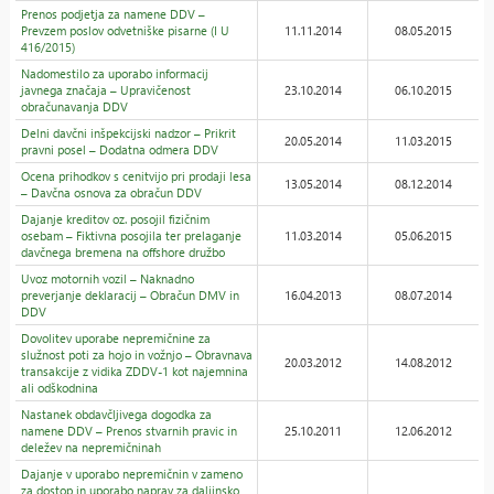
Prenos podjetja za namene DDV –
Prevzem poslov odvetniške pisarne (I U
11.11.2014
08.05.2015
416/2015)
Nadomestilo za uporabo informacij
javnega značaja – Upravičenost
23.10.2014
06.10.2015
obračunavanja DDV
Delni davčni inšpekcijski nadzor – Prikrit
20.05.2014
11.03.2015
pravni posel – Dodatna odmera DDV
Ocena prihodkov s cenitvijo pri prodaji lesa
13.05.2014
08.12.2014
– Davčna osnova za obračun DDV
Dajanje kreditov oz. posojil fizičnim
osebam – Fiktivna posojila ter prelaganje
11.03.2014
05.06.2015
davčnega bremena na offshore družbo
Uvoz motornih vozil – Naknadno
preverjanje deklaracij – Obračun DMV in
16.04.2013
08.07.2014
DDV
Dovolitev uporabe nepremičnine za
služnost poti za hojo in vožnjo – Obravnava
20.03.2012
14.08.2012
transakcije z vidika ZDDV-1 kot najemnina
ali odškodnina
Nastanek obdavčljivega dogodka za
namene DDV – Prenos stvarnih pravic in
25.10.2011
12.06.2012
deležev na nepremičninah
Dajanje v uporabo nepremičnin v zameno
za dostop in uporabo naprav za daljinsko