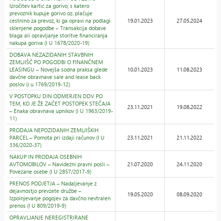
Izročitev kartic za gorivo, s katero
prevoznik kupuje gorivo oz. plačuje
cestnino za prevoz, ki ga opravi na podlagi
19.01.2023
27.05.2024
sklenjene pogodbe – Transakcija dobave
blaga ali opravljanje storitve financiranja
nakupa goriva (I U 1678/2020-19)
DOBAVA NEZAZIDANIH STAVBNIH
ZEMLJIŠČ PO POGODBI O FINANČNEM
LEASINGU – Novejša sodna praksa glede
10.01.2023
11.08.2023
davčne obravnave sale and lease back
poslov (i u 1769/2019-12)
V POSTOPKU DIN ODMERJEN DDV PO
TEM, KO JE ŽE ZAČET POSTOPEK STEČAJA
23.11.2021
19.08.2022
– Enaka obravnava upnikov (I U 1963/2019-
11)
PRODAJA NEPOZIDANIH ZEMLJIŠKIH
PARCEL – Pomota pri izdaji računov (I U
23.11.2021
21.11.2022
336/2020-37)
NAKUP IN PRODAJA OSEBNIH
AVTOMOBILOV – Navidezni pravni posli –
21.07.2020
24.11.2020
Povezane osebe (I U 2857/2017-9)
PRENOS PODJETJA – Nadaljevanje z
dejavnostjo prevzete družbe –
19.05.2020
08.09.2020
Izpolnjevanje pogojev za davčno nevtralen
prenos (I U 809/2019-9)
OPRAVLJANJE NEREGISTRIRANE