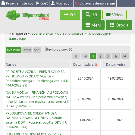
Prijavljeni ste kot
Gost
Moj račun
Odjava iz demo verzije
Krči
Išči
Video
Meni
Orodja
Nahajate se v:
Sodna praksa
>
Upravno sodišče
>
III. Obdavčljive
transakcije
Število vpisov: 60
aktualno
arhiv
vse
1
2
3
Naslov
Datum izdaje
Datum vpisa
PRIDOBITEV VOZILA – PREDPLAČILO ZA
PRIHODNJO PRODAJO VOZILA –
23.10.2024
19.03.2025
Pridobitev novega ali rabljenega vozila (I U
1443/2022-29)
NAJEM VOZILA – FINANČNI ALI POSLOVNI
NAJEM – Prenos vseh pomembnih tveganj
25.09.2023
23.04.2024
in koristi lastninske pravice na najemnika (I
U 1415/2020-16)
PREOBLIKOVANJE OPERATIVNEGA
NAJEMA V FINANČNI LIZING – Zloraba
11.04.2023
15.11.2023
sistema DDV – Popravek odbitka DDV (I U
1004/2020-14)
POGODBE O SKUPNEM PODVZEMU –