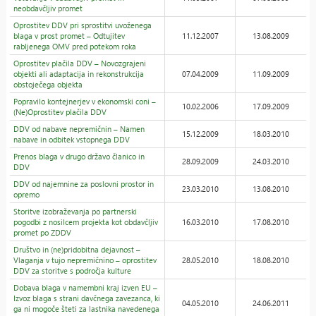
neobdavčljiv promet
Oprostitev DDV pri sprostitvi uvoženega
blaga v prost promet – Odtujitev
11.12.2007
13.08.2009
rabljenega OMV pred potekom roka
Oprostitev plačila DDV – Novozgrajeni
objekti ali adaptacija in rekonstrukcija
07.04.2009
11.09.2009
obstoječega objekta
Popravilo kontejnerjev v ekonomski coni –
10.02.2006
17.09.2009
(Ne)Oprostitev plačila DDV
DDV od nabave nepremičnin – Namen
15.12.2009
18.03.2010
nabave in odbitek vstopnega DDV
Prenos blaga v drugo državo članico in
28.09.2009
24.03.2010
DDV
DDV od najemnine za poslovni prostor in
23.03.2010
13.08.2010
opremo
Storitve izobraževanja po partnerski
pogodbi z nosilcem projekta kot obdavčljiv
16.03.2010
17.08.2010
promet po ZDDV
Društvo in (ne)pridobitna dejavnost –
Vlaganja v tujo nepremičnino – oprostitev
28.05.2010
18.08.2010
DDV za storitve s področja kulture
Dobava blaga v namembni kraj izven EU –
Izvoz blaga s strani davčnega zavezanca, ki
04.05.2010
24.06.2011
ga ni mogoče šteti za lastnika navedenega