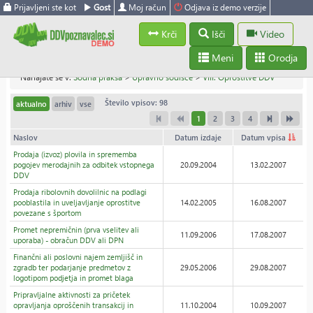
Prijavljeni ste kot
Gost
Moj račun
Odjava iz demo verzije
Krči
Išči
Video
Meni
Orodja
Nahajate se v:
Sodna praksa
>
Upravno sodišče
>
VIII. Oprostitve DDV
Število vpisov: 98
aktualno
arhiv
vse
1
2
3
4
Naslov
Datum izdaje
Datum vpisa
Prodaja (izvoz) plovila in sprememba
pogojev merodajnih za odbitek vstopnega
20.09.2004
13.02.2007
DDV
Prodaja ribolovnih dovolilnic na podlagi
pooblastila in uveljavljanje oprostitve
14.02.2005
16.08.2007
povezane s športom
Promet nepremičnin (prva vselitev ali
11.09.2006
17.08.2007
uporaba) - obračun DDV ali DPN
Finančni ali poslovni najem zemljišč in
zgradb ter podarjanje predmetov z
29.05.2006
29.08.2007
logotipom podjetja in promet blaga
Pripravljalne aktivnosti za pričetek
opravljanja oproščenih transakcij in
11.10.2004
10.09.2007