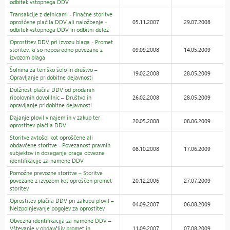
odbitek vstopnega DDV
Transakcije z delnicami - Finačne storitve
oproščene plačila DDV ali naložbenje -
05.11.2007
29.07.2008
odbitek vstopnega DDV in odbitni delež
Oprostitev DDV pri izvozu blaga - Promet
storitev, ki so neposredno povezane z
09.09.2008
14.05.2009
izvozom blaga
Šolnina za teniško šolo in društvo –
19.02.2008
28.05.2009
Opravljanje pridobitne dejavnosti
Dolžnost plačila DDV od prodanih
ribolovnih dovolilnic – Društvo in
26.02.2008
28.05.2009
opravljanje pridobitne dejavnosti
Dajanje plovil v najem in v zakup ter
20.05.2008
08.06.2009
oprostitev plačila DDV
Storitve avtošol kot oproščene ali
obdavčene storitve - Povezanost pravnih
08.10.2008
17.06.2009
subjektov in doseganje praga obvezne
identifikacije za namene DDV
Pomožne prevozne storitve – Storitve
povezane z izvozom kot oproščen promet
20.12.2006
27.07.2009
storitev
Oprostitev plačila DDV pri zakupu plovil –
04.09.2007
06.08.2009
Neizpolnjevanje pogojev za oprostitev
Obvezna identifikacija za namene DDV –
Vštevanje v obdavčljiv promet in
11.09.2007
07.08.2009