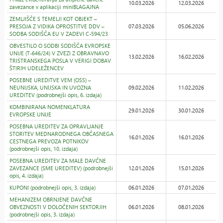
10.03.2026
12.03.2026
zavezance v aplikaciji miniBLAGAJNA
ZEMLJIŠČE S TEMELJI KOT OBJEKT –
PRESOJA Z VIDIKA OPROSTITVE DDV –
07.03.2026
05.06.2026
SODBA SODIŠČA EU V ZADEVI C-594/23
OBVESTILO O SODBI SODIŠČA EVROPSKE
UNIJE (T-646/24) V ZVEZI Z OBRAVNAVO
13.02.2026
16.02.2026
TRISTRANSKEGA POSLA V VERIGI DOBAV
ŠTIRIH UDELEŽENCEV
POSEBNE UREDITVE VEM (OSS) –
NEUNIJSKA, UNIJSKA IN UVOZNA
09.02.2026
11.02.2026
UREDITEV (podrobnejši opis, 6. izdaja)
KOMBINIRANA NOMENKLATURA
29.01.2026
30.01.2026
EVROPSKE UNIJE
POSEBNA UREDITEV ZA OPRAVLJANJE
STORITEV MEDNARODNEGA OBČASNEGA
16.01.2026
16.01.2026
CESTNEGA PREVOZA POTNIKOV
(podrobnejši opis, 10. izdaja)
POSEBNA UREDITEV ZA MALE DAVČNE
ZAVEZANCE (SME UREDITEV) (podrobnejši
12.01.2026
15.01.2026
opis, 4. izdaja)
KUPONI (podrobnejši opis, 3. izdaja)
06.01.2026
07.01.2026
MEHANIZEM OBRNJENE DAVČNE
OBVEZNOSTI V DOLOČENIH SEKTORJIH
06.01.2026
08.01.2026
(podrobnejši opis, 3. izdaja)