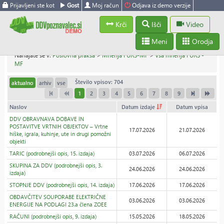
Prijavljeni ste kot
Gost
Moj račun
Odjava iz demo verzije
Krči
Išči
Video
Meni
Orodja
Nahajate se v:
Poslovna praksa
>
Mnenja FURS-MF
>
Vsa mnenja FURS -
MF
Število vpisov: 704
aktualno
arhiv
vse
1
2
3
4
5
6
7
8
9
Naslov
Datum izdaje
Datum vpisa
DDV OBRAVNAVA DOBAVE IN
POSTAVITVE VRTNIH OBJEKTOV – Vrtne
17.07.2026
21.07.2026
hiške, igrala, kuhinje, ute in drugi pomožni
objekti
TARIC (podrobnejši opis, 15. izdaja)
03.07.2026
06.07.2026
SKUPINA ZA DDV (podrobnejši opis, 3.
24.06.2026
24.06.2026
izdaja)
STOPNJE DDV (podrobnejši opis, 14. izdaja)
17.06.2026
17.06.2026
OBDAVČITEV SOUPORABE ELEKTRIČNE
03.06.2026
03.06.2026
ENERGIJE NA PODLAGI 23.a člena ZOEE
RAČUNI (podrobnejši opis, 9. izdaja)
15.05.2026
18.05.2026