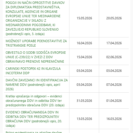
POGOJI IN NAČIN OPROSTITVE DAVKOV
ZA DIPLOMATSKA PREDSTAVNIŠTVA,
KONZULATE, AGENCIJE IN ORGANE
EVROPSKE UNIJE TER MEDNARODNE
15.05.2026
20.05.2026
ORGANIZACIJE V SKLADU Z
MEDNARODNIMI POGODBAMI, KI
ZAVEZUJEJO REPUBLIKO SLOVENIJO
(podrobnejši opis, 3. izdaja)
MOŽNOST UPORABE POENOSTAVITVE ZA
16.04.2026
17.04.2026
TRISTRANSKE POSLE
OBVESTILO O SODBI SODIŠČA EVROPSKE
UNIJE (C-239/22) V ZVEZI Z DDV
15.04.2026
02.06.2026
OBRAVNAVO PRENOVE NEPREMIČNINE
CARINSKI POSTOPEK 42 IN KLAVZULA
03.04.2026
03.04.2026
INCOTERM DDP
DAVČNI ZAVEZANCI IN IDENTIFIKACIJA ZA
NAMENE DDV (podrobnejši opis, april
03.04.2026
07.04.2026
2026)
Kratka vprašanja in odgovori – evidenci
obračunanega DDV in odbitka DDV ter
31.03.2026
01.04.2026
predizpolnitev obračuna DDV (20. izdaja)
EVIDENCI OBRAČUNANEGA DDV IN
ODBITKA DDV TER PREDIZPOLNITEV
13.03.2026
16.03.2026
OBRAČUNA DDV (podrobnejši opis, 20.
izdaja)
Prikaz evidentiranja za atipične davčne