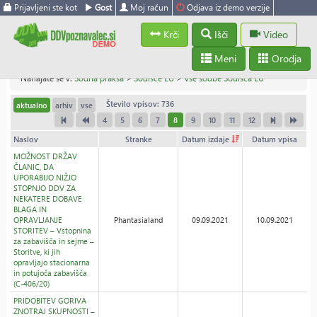
Prijavljeni ste kot
Gost
Moj račun
Odjava iz demo verzije
Krči
Išči
Video
Meni
Orodja
Nahajate se v:
Sodna praksa
>
Sodišče EU
>
Vse sodbe Sodišča EU
Število vpisov: 736
aktualno
arhiv
vse
4
5
6
7
8
9
10
11
12
Naslov
Stranke
Datum izdaje
Datum vpisa
MOŽNOST DRŽAV
ČLANIC, DA
UPORABIJO NIŽJO
STOPNJO DDV ZA
NEKATERE DOBAVE
BLAGA IN
OPRAVLJANJE
Phantasialand
09.09.2021
10.09.2021
STORITEV – Vstopnina
za zabavišča in sejme –
Storitve, ki jih
opravljajo stacionarna
in potujoča zabavišča
(C-406/20)
PRIDOBITEV GORIVA
ZNOTRAJ SKUPNOSTI –