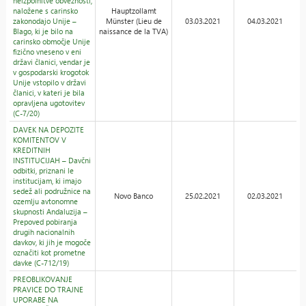
neizpolnitve obveznosti,
naložene s carinsko
Hauptzollamt
zakonodajo Unije –
Münster (Lieu de
03.03.2021
04.03.2021
Blago, ki je bilo na
naissance de la TVA)
carinsko območje Unije
fizično vneseno v eni
državi članici, vendar je
v gospodarski krogotok
Unije vstopilo v državi
članici, v kateri je bila
opravljena ugotovitev
(C-7/20)
DAVEK NA DEPOZITE
KOMITENTOV V
KREDITNIH
INSTITUCIJAH – Davčni
odbitki, priznani le
institucijam, ki imajo
sedež ali podružnice na
Novo Banco
25.02.2021
02.03.2021
ozemlju avtonomne
skupnosti Andaluzija –
Prepoved pobiranja
drugih nacionalnih
davkov, ki jih je mogoče
označiti kot prometne
davke (C-712/19)
PREOBLIKOVANJE
PRAVICE DO TRAJNE
UPORABE NA