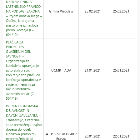
NEPREMIČNINI V
LASTNINSKO PRAVICO
NA PODLAGI ZAKONA
Gmina Wrocław
25.02.2021
25.02.2021
– Pojem dobava blaga –
Občina, ki prejema
pristojbine iz naslova
preoblikovanja (C-
604/19)
PLAČILA ZA
PRIOBČITEV
GLASBENIH DEL
JAVNOSTI –
Organizacija za
kolektivno upravljanje
avtorskih pravic –
UCMR - ADA
21.01.2021
25.01.2021
Pobiranje teh plačil od
končnega uporabnika v
svojem imenu in za
račun imetnikov
avtorskih pravic (C-
501/19)
POJMA EKONOMSKA
DEJAVNOST IN
DAVČNI ZAVEZANEC –
Transakcije, s katerimi
se iz premoženja trajno
dosega dohodek –
Upnikova pridobitev
AJFP Sibiu in DGRFP
20.01.2021
22.01.2021
nepremičnin, ki so
Braşov