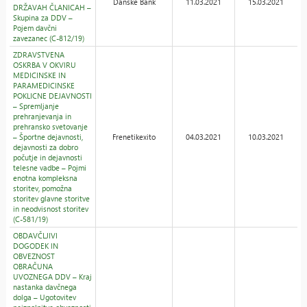
Danske Bank
11.03.2021
15.03.2021
DRŽAVAH ČLANICAH –
Skupina za DDV –
Pojem davčni
zavezanec (C-812/19)
ZDRAVSTVENA
OSKRBA V OKVIRU
MEDICINSKE IN
PARAMEDICINSKE
POKLICNE DEJAVNOSTI
– Spremljanje
prehranjevanja in
prehransko svetovanje
– Športne dejavnosti,
Frenetikexito
04.03.2021
10.03.2021
dejavnosti za dobro
počutje in dejavnosti
telesne vadbe – Pojmi
enotna kompleksna
storitev, pomožna
storitev glavne storitve
in neodvisnost storitev
(C-581/19)
OBDAVČLJIVI
DOGODEK IN
OBVEZNOST
OBRAČUNA
UVOZNEGA DDV – Kraj
nastanka davčnega
dolga – Ugotovitev