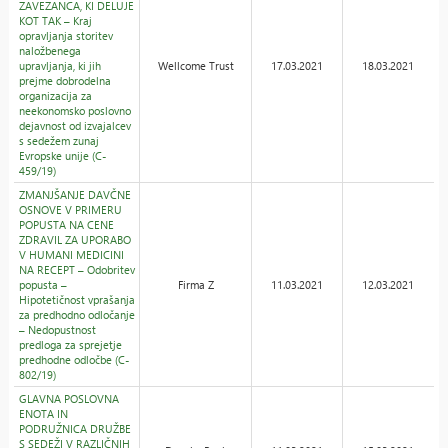
ZAVEZANCA, KI DELUJE
KOT TAK – Kraj
opravljanja storitev
naložbenega
upravljanja, ki jih
Wellcome Trust
17.03.2021
18.03.2021
prejme dobrodelna
organizacija za
neekonomsko poslovno
dejavnost od izvajalcev
s sedežem zunaj
Evropske unije (C-
459/19)
ZMANJŠANJE DAVČNE
OSNOVE V PRIMERU
POPUSTA NA CENE
ZDRAVIL ZA UPORABO
V HUMANI MEDICINI
NA RECEPT – Odobritev
popusta –
Firma Z
11.03.2021
12.03.2021
Hipotetičnost vprašanja
za predhodno odločanje
– Nedopustnost
predloga za sprejetje
predhodne odločbe (C-
802/19)
GLAVNA POSLOVNA
ENOTA IN
PODRUŽNICA DRUŽBE
S SEDEŽI V RAZLIČNIH