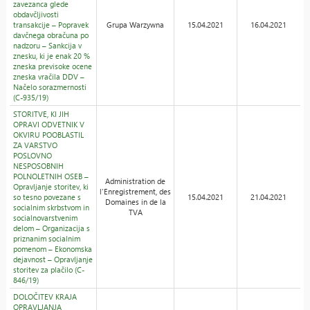
zavezanca glede
obdavčljivosti
transakcije – Popravek
Grupa Warzywna
15.04.2021
16.04.2021
davčnega obračuna po
nadzoru – Sankcija v
znesku, ki je enak 20 %
zneska previsoke ocene
zneska vračila DDV –
Načelo sorazmernosti
(C-935/19)
STORITVE, KI JIH
OPRAVI ODVETNIK V
OKVIRU POOBLASTIL
ZA VARSTVO
POSLOVNO
NESPOSOBNIH
POLNOLETNIH OSEB –
Administration de
Opravljanje storitev, ki
l'Enregistrement, des
so tesno povezane s
15.04.2021
21.04.2021
Domaines in de la
socialnim skrbstvom in
TVA
socialnovarstvenim
delom – Organizacija s
priznanim socialnim
pomenom – Ekonomska
dejavnost – Opravljanje
storitev za plačilo (C-
846/19)
DOLOČITEV KRAJA
OPRAVLJANJA