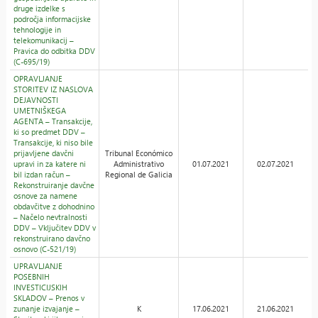
druge izdelke s
področja informacijske
tehnologije in
telekomunikacij –
Pravica do odbitka DDV
(C-695/19)
OPRAVLJANJE
STORITEV IZ NASLOVA
DEJAVNOSTI
UMETNIŠKEGA
AGENTA – Transakcije,
ki so predmet DDV –
Transakcije, ki niso bile
prijavljene davčni
Tribunal Económico
upravi in za katere ni
Administrativo
01.07.2021
02.07.2021
bil izdan račun –
Regional de Galicia
Rekonstruiranje davčne
osnove za namene
obdavčitve z dohodnino
– Načelo nevtralnosti
DDV – Vključitev DDV v
rekonstruirano davčno
osnovo (C-521/19)
UPRAVLJANJE
POSEBNIH
INVESTICIJSKIH
SKLADOV – Prenos v
zunanje izvajanje –
K
17.06.2021
21.06.2021