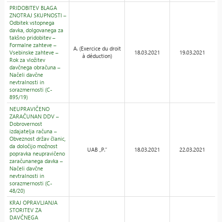
PRIDOBITEV BLAGA
ZNOTRAJ SKUPNOSTI –
Odbitek vstopnega
davka, dolgovanega za
takšno pridobitev –
Formalne zahteve –
A. (Exercice du droit
Vsebinske zahteve –
18.03.2021
19.03.2021
à déduction)
Rok za vložitev
davčnega obračuna –
Načeli davčne
nevtralnosti in
sorazmernosti (C-
895/19)
NEUPRAVIČENO
ZARAČUNAN DDV –
Dobrovernost
izdajatelja računa –
Obveznost držav članic,
da določijo možnost
UAB „P.“
18.03.2021
22.03.2021
popravka neupravičeno
zaračunanega davka –
Načeli davčne
nevtralnosti in
sorazmernosti (C-
48/20)
KRAJ OPRAVLJANJA
STORITEV ZA
DAVČNEGA