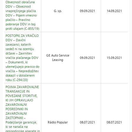
Obveznost obračuna
DDV – Obveznost
vnaprejšnjega plačila
G. sp.
09.09.2021
14.09.2021
DDV – Pojem vmesno
plačilo – Pravilno
pobiranje DDV in boj
proti utajam (C-855/19)
POSTOPKI ZA VRAČILO
DDV – Davčni
zavezanci, katerih
sedež ni na ozemlju
države – Zavrnitev
GE Auto Service
vračila plačanega DDV
09.09.2021
15.09.2021
Leasing
– Dokumenti, ki
utemeljujejo pravico do
vračila – Nepredložitev
dokazil v določenem
roku (C-294/20)
POJMA ZAVAROVALNE
TRANSAKCIJE IN
POVEZANE STORITVE,
KI JIH OPRAVLJAJO
ZAVAROVALNI
POSREDNIKI IN
ZAVAROVALNI
ZASTOPNIKI –
Podaljšanje garancije,
Rádio Popular
08.07.2021
08.07.2021
ki se nanaša na
gospodinjske aparate in