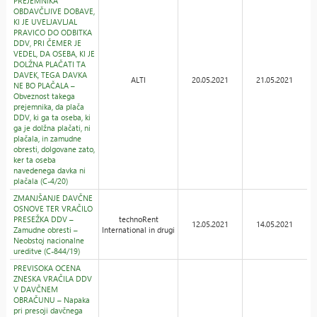
PREJEMNIKA
OBDAVČLJIVE DOBAVE,
KI JE UVELJAVLJAL
PRAVICO DO ODBITKA
DDV, PRI ČEMER JE
VEDEL, DA OSEBA, KI JE
DOLŽNA PLAČATI TA
DAVEK, TEGA DAVKA
ALTI
20.05.2021
21.05.2021
NE BO PLAČALA –
Obveznost takega
prejemnika, da plača
DDV, ki ga ta oseba, ki
ga je dolžna plačati, ni
plačala, in zamudne
obresti, dolgovane zato,
ker ta oseba
navedenega davka ni
plačala (C-4/20)
ZMANJŠANJE DAVČNE
OSNOVE TER VRAČILO
PRESEŽKA DDV –
technoRent
12.05.2021
14.05.2021
Zamudne obresti –
International in drugi
Neobstoj nacionalne
ureditve (C-844/19)
PREVISOKA OCENA
ZNESKA VRAČILA DDV
V DAVČNEM
OBRAČUNU – Napaka
pri presoji davčnega