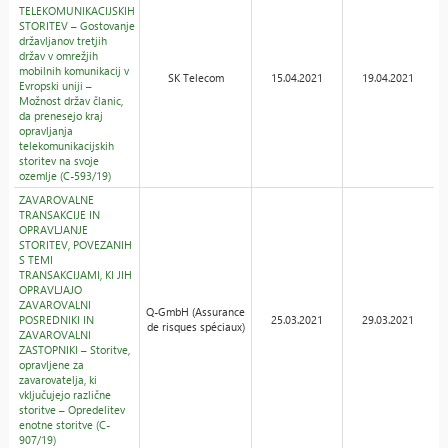
TELEKOMUNIKACIJSKIH
STORITEV – Gostovanje
državljanov tretjih
držav v omrežjih
mobilnih komunikacij v
SK Telecom
15.04.2021
19.04.2021
Evropski uniji –
Možnost držav članic,
da prenesejo kraj
opravljanja
telekomunikacijskih
storitev na svoje
ozemlje (C-593/19)
ZAVAROVALNE
TRANSAKCIJE IN
OPRAVLJANJE
STORITEV, POVEZANIH
S TEMI
TRANSAKCIJAMI, KI JIH
OPRAVLJAJO
ZAVAROVALNI
Q-GmbH (Assurance
POSREDNIKI IN
25.03.2021
29.03.2021
de risques spéciaux)
ZAVAROVALNI
ZASTOPNIKI – Storitve,
opravljene za
zavarovatelja, ki
vključujejo različne
storitve – Opredelitev
enotne storitve (C-
907/19)