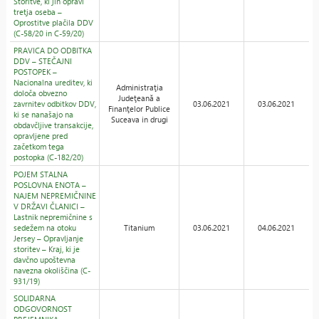
Storitve, ki jih opravi
tretja oseba –
Oprostitve plačila DDV
(C-58/20 in C-59/20)
PRAVICA DO ODBITKA
DDV – STEČAJNI
POSTOPEK –
Nacionalna ureditev, ki
Administraţia
določa obvezno
Judeţeană a
zavrnitev odbitkov DDV,
03.06.2021
03.06.2021
Finanţelor Publice
ki se nanašajo na
Suceava in drugi
obdavčljive transakcije,
opravljene pred
začetkom tega
postopka (C-182/20)
POJEM STALNA
POSLOVNA ENOTA –
NAJEM NEPREMIČNINE
V DRŽAVI ČLANICI –
Lastnik nepremičnine s
sedežem na otoku
Titanium
03.06.2021
04.06.2021
Jersey – Opravljanje
storitev – Kraj, ki je
davčno upoštevna
navezna okoliščina (C-
931/19)
SOLIDARNA
ODGOVORNOST