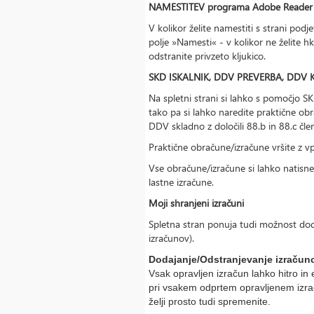
NAMESTITEV programa Adobe Reader
V kolikor želite namestiti s strani pod
polje »Namesti« - v kolikor ne želite 
odstranite privzeto kljukico.
SKD ISKALNIK, DDV PREVERBA, DDV 
Na spletni strani si lahko s pomočjo SK
tako pa si lahko naredite praktične o
DDV skladno z določili 88.b in 88.c 
Praktične obračune/izračune vršite z v
Vse obračune/izračune si lahko natisne
lastne izračune.
Moji shranjeni izračuni
Spletna stran ponuja tudi možnost dodaj
izračunov).
Dodajanje/Odstranjevanje izračuno
Vsak opravljen izračun lahko hitro in
pri vsakem odprtem opravljenem izrač
želji prosto tudi spremenite.