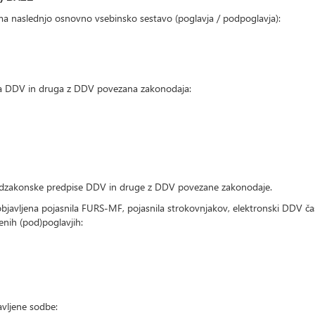
a naslednjo osnovno vsebinsko sestavo (poglavja / podpoglavja):
a DDV in druga z DDV povezana zakonodaja:
 podzakonske predpise DDV in druge z DDV povezane zakonodaje.
bjavljena pojasnila FURS-MF, pojasnila strokovnjakov, elektronski DDV ča
nih (pod)poglavjih:
avljene sodbe: