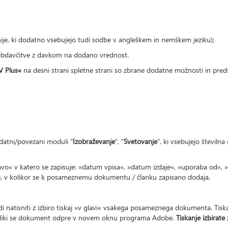
ije, ki dodatno vsebujejo tudi sodbe v angleškem in nemškem jeziku);
obdavčitve z davkom na dodano vrednost.
V Plus«
na desni strani spletne strani so zbrane dodatne možnosti in pre
datni/povezani moduli "
Izobraževanje
", "
Svetovanje
", ki vsebujejo številn
vo« v katero se zapisuje: »datum vpisa«, »datum izdaje«, »uporaba od«,
ge, v kolikor se k posameznemu dokumentu / članku zapisano dodaja.
i natisniti z izbiro tiskaj »v glavi« vsakega posameznega dokumenta. Tiska
 obliki se dokument odpre v novem oknu programa Adobe.
Tiskanje izbirate 