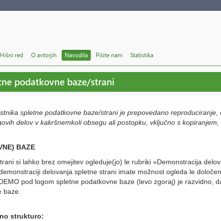
Hišni red
O avtorjih
Navodila
Pišite nam
Statistika
tne podatkovne baze/strani
astnika spletne podatkovne baze/strani je prepovedano reproduciranje, d
ovih delov v kakršnemkoli obsegu ali postopku, vključno s kopiranjem, a
VNE) BAZE
 strani si lahko brez omejitev ogleduje(jo) le rubriki »Demonstracija d
 demonstraciji delovanja spletne strani imate možnost ogleda le dolo
MO pod logom spletne podatkovne baze (levo zgoraj) je razvidno, da
e baze.
no strukturo: