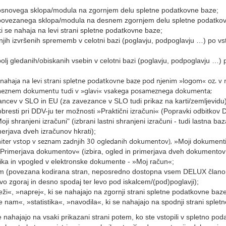
snovega sklopa/modula na zgornjem delu spletne podatkovne baze;
ovezanega sklopa/modula na desnem zgornjem delu spletne podatkov
i se nahaja na levi strani spletne podatkovne baze;
njih izvršenih sprememb v celotni bazi (poglavju, podpoglavju …) po v
bolj gledanih/obiskanih vsebin v celotni bazi (poglavju, podpoglavju …)
 nahaja na levi strani spletne podatkovne baze pod njenim »logom« oz. v ra
ameznem dokumentu tudi v »glavi« vsakega posameznega dokumenta;
cev v SLO in EU (za zavezance v SLO tudi prikaz na karti/zemljevidu)
esti pri DDV-ju ter možnosti »Praktični izračuni« (Popravki odbitkov D
ji shranjeni izračuni" (izbrani lastni shranjeni izračuni - tudi lastna ba
imerjava dveh izračunov hkrati);
(hiter vstop v seznam zadnjih 30 ogledanih dokumentov),
»Moji dokumenti«
Primerjava dokumentov« (izbira, ogled in primerjava dveh dokumentov 
a in vpogled v elektronske dokumente - »Moj račun«;
m (povezana kodirana stran, neposredno dostopna vsem DELUX člano
vo zgoraj in desno spodaj ter levo pod iskalcem/(pod)poglavji);
i«, »naprej«, ki se nahajajo na zgornji strani spletne podatkovne baze
ite nam«, »statistika«, »navodila«, ki se nahajajo na spodnji strani sple
se nahajajo na vsaki prikazani strani potem, ko ste vstopili v spletno pod