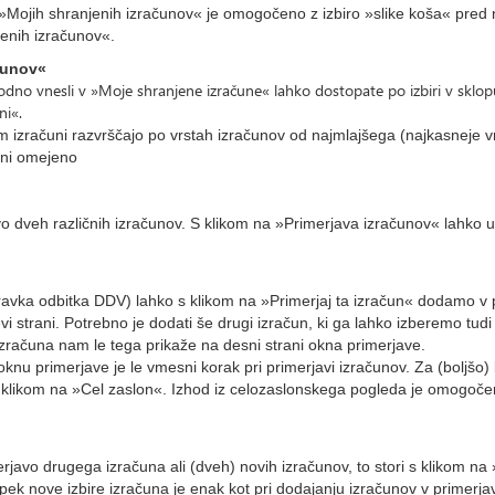
 »Mojih shranjenih izračunov« je omogočeno z izbiro »slike koša« pred
enih izračunov«.
čunov«
odno vnesli v »Moje shranjene izračune« lahko dostopate po izbiri v sklo
ni«.
m izračuni razvrščajo po vrstah izračunov od najmlajšega (najkasneje v
 ni omejeno
o dveh različnih izračunov. S klikom na »Primerjava izračunov« lahko 
ravka odbitka DDV) lahko s klikom na »Primerjaj ta izračun« dodamo v p
 strani. Potrebno je dodati še drugi izračun, ki ga lahko izberemo tudi 
zračuna nam le tega prikaže na desni strani okna primerjave.
knu primerjave je le vmesni korak pri primerjavi izračunov. Za (boljšo)
klikom na »Cel zaslon«. Izhod iz celozaslonskega pogleda je omogoče
erjavo drugega izračuna ali (dveh) novih izračunov, to stori s klikom 
ek nove izbire izračuna je enak kot pri dodajanju izračunov v primerja