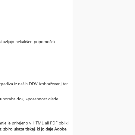
dstavljajo nekakšen pripomoček
a gradiva iz naših DDV izobraževanj ter
 »uporaba do«, »posebnost glede
nje je prirejeno v HTML ali PDF obliki
z izbiro ukaza tiskaj, ki jo daje Adobe.