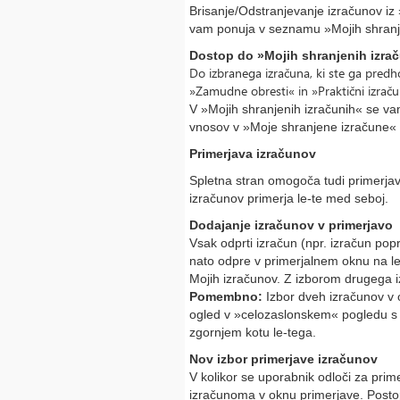
Brisanje/Odstranjevanje izračunov iz
vam ponuja v seznamu »Mojih shranj
Dostop do
»
Mojih shranjenih izra
Do izbranega izračuna, ki ste ga predh
»Zamudne obresti« in »Praktični izraču
V »Mojih shranjenih izračunih« se va
vnosov v »Moje shranjene izračune«
Primerjava izračunov
Spletna stran omogoča tudi primerjav
izračunov primerja le-te med seboj.
Dodajanje izračunov v primerjavo
Vsak odprti izračun (npr. izračun pop
nato odpre v primerjalnem oknu na levi
Mojih izračunov. Z izborom drugega i
Pomembno:
Izbor dveh izračunov v o
ogled v »celozaslonskem« pogledu s 
zgornjem kotu le-tega.
Nov izbor primerjave izračunov
V kolikor se uporabnik odloči za prim
izračunoma v oknu primerjave. Postop