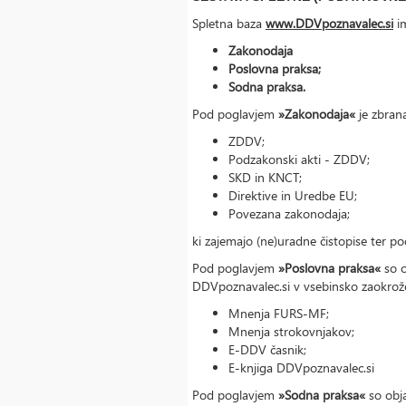
Spletna baza
www.DDVpoznavalec.si
im
Zakonodaja
Poslovna praksa;
Sodna praksa.
Pod poglavjem
»Zakonodaja«
je zbran
ZDDV;
Podzakonski akti - ZDDV;
SKD in KNCT;
Direktive in Uredbe EU;
Povezana zakonodaja;
ki zajemajo (ne)uradne čistopise ter
Pod poglavjem
»Poslovna praksa«
so o
DDVpoznavalec.si v vsebinsko zaokrože
Mnenja FURS-MF;
Mnenja strokovnjakov;
E-DDV časnik;
E-knjiga DDVpoznavalec.si
Pod poglavjem
»Sodna praksa«
so obj