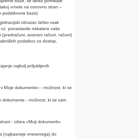
 spletne baze, se lahko pomikate
 takoj vrnete na osnovno stran –
go podatkovne baze).
gistracijski obrazec lahko vsak
 oz. ponastavite nekatere vaše
i (predračuni, avansni računi, računi)
rabniških podatkov za dostop,
nje najbolj priljubljenih
j v Moje dokumente« - možnost, ki se
 dokumenta - možnost, ki se vam
rani - izbira »Moji dokumenti«
a (najkasneje vnesenega) do