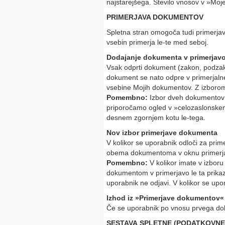
najstarejšega. Število vnosov v »Mo
PRIMERJAVA DOKUMENTOV
Spletna stran omogoča tudi primerja
vsebin primerja le-te med seboj.
Dodajanje dokumenta v primerjav
Vsak odprti dokument (zakon, podzako
dokument se nato odpre v primerjalne
vsebine Mojih dokumentov. Z izborom
Pomembno:
Izbor dveh dokumentov v
priporočamo ogled v »celozaslonskem
desnem zgornjem kotu le-tega.
Nov izbor primerjave dokumenta
V kolikor se uporabnik odloči za pri
obema dokumentoma v oknu primerjav
Pomembno:
V kolikor imate v izbor
dokumentom v primerjavo le ta prikaz
uporabnik ne odjavi. V kolikor se upo
Izhod iz »Primerjave dokumentov«
Če se uporabnik po vnosu prvega doku
SESTAVA SPLETNE (PODATKOVNE