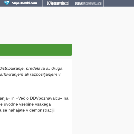
istribuiranje, predelava ali druga
rhiviranjem ali razpošiljanjem v
elovanja« in »Več o DDVpoznavalcu« na
čene uvodne vsebine vsakega
 se nahajate v demonstraciji