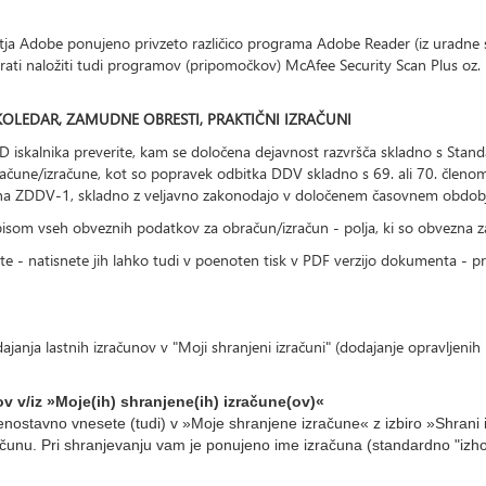
jetja Adobe ponujeno privzeto različico programa Adobe Reader (iz uradne s
hkrati naložiti tudi programov (pripomočkov) McAfee Security Scan Plus o
KOLEDAR, ZAMUDNE OBRESTI, PRAKTIČNI IZRAČUNI
D iskalnika preverite, kam se določena dejavnost razvršča skladno s Standa
bračune/izračune, kot so popravek odbitka DDV skladno s 69. ali 70. člen
člena ZDDV-1, skladno z veljavno zakonodajo v določenem časovnem obdob
pisom vseh obveznih podatkov za obračun/izračun - polja, ki so obvezna za 
te - natisnete jih lahko tudi v poenoten tisk v PDF verzijo dokumenta - p
anja lastnih izračunov v "Moji shranjeni izračuni" (dodajanje opravljenih 
v v/iz »Moje(ih) shranjene(ih) izračune(ov)«
 enostavno vnesete (tudi) v »Moje shranjene izračune« z izbiro »Shrani
unu. Pri shranjevanju vam je ponujeno ime izračuna (standardno "izhod