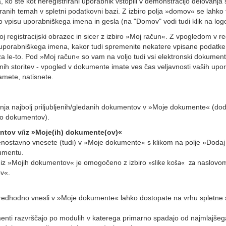
ko ste kot neregistrirani uporabnik vstopili v demonstracijo delovanja
ranih temah v spletni podatkovni bazi. Z izbiro polja »domov« se lahko
po vpisu uporabniškega imena in gesla (na "Domov" vodi tudi klik na lo
j registracijski obrazec in sicer z izbiro »Moj račun«. Z vpogledom v re
 uporabniškega imena, kakor tudi spremenite nekatere vpisane podatke
 za le-to. Pod »Moj račun« so vam na voljo tudi vsi elektronski dokument
ih storitev - vpogled v dokumente imate ves čas veljavnosti vaših upo
amete, natisnete.
ja najbolj priljubljenih/gledanih dokumentov v »Moje dokumente« (dodaja
zo dokumentov).
tov v/iz »Moje(ih) dokumente(ov)«
 enostavno vnesete (tudi) v »Moje dokumente« s klikom na polje »Doda
umentu.
»slike koša« za
 iz »Mojih dokumentov« je omogočeno z izbiro
naslovom
v«.
redhodno vnesli v »Moje dokumente« lahko dostopate na vrhu spletne st
nti razvrščajo po modulih v katerega primarno spadajo od najmlajšeg