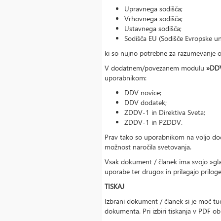
Upravnega sodišča;
Vrhovnega sodišča;
Ustavnega sodišča;
Sodišča EU (Sodišče Evropske un
ki so nujno potrebne za razumevanje 
V dodatnem/povezanem modulu
»DD
uporabnikom:
DDV novice;
DDV dodatek;
ZDDV-1 in Direktiva Sveta;
ZDDV-1 in PZDDV.
Prav tako so uporabnikom na voljo do
možnost naročila svetovanja.
Vsak dokument / članek ima svojo »gla
uporabe ter drugo« in prilagajo prilo
TISKAJ
Izbrani dokument / članek si je moč tud
dokumenta. Pri izbiri tiskanja v PDF