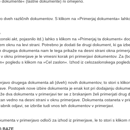
je dokumente« (lastne dokumente) ni omejeno.
vo dveh različnih dokumentov. S klikom na »Primerjaj dokumenta« lahk
o
nski akt, pojasnilo itd.) lahko s klikom na »Primerjaj ta dokument« do
m oknu na levi strani. Potrebno je dodati še drugi dokument, ki ga iz
 drugega dokumenta nam le tega prikaže na desni strani okna primerj
 oknu primerjave je le vmesni korak pri primerjavi dokumentov. Za (bo
« pogledu s klikom na »Cel zaslon«. Izhod iz celozaslonskega pogleda
merjavo drugega dokumenta ali (dveh) novih dokumentov, to stori s klik
e. Postopek nove izbire dokumenta je enak kot pri dodajanju dokumen
u že dva dokumenta v primerjavi ter se z brskanjem želi primerjati dru
an vedno na desni strani v oknu primerjave. Dokumenta ostaneta v prim
rabnik odjavi, se izbriše tudi vnos teh dokumentov v primerjavi.
menta v primerjavo odloči za izhod iz primerjave, le to stori s klikom
) BAZE