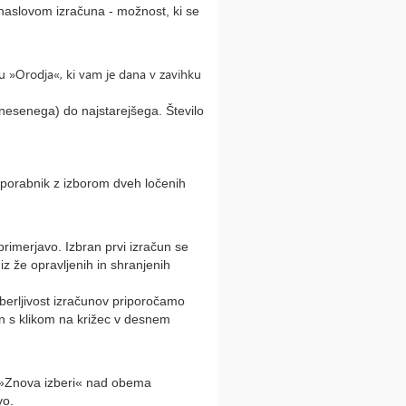
 naslovom izračuna - možnost, ki se
pu »Orodja«, ki vam je dana v zavihku
nesenega) do najstarejšega. Število
uporabnik z izborom dveh ločenih
rimerjavo. Izbran prvi izračun se
iz že opravljenih in shranjenih
 berljivost izračunov priporočamo
n s klikom na križec v desnem
na »Znova izberi« nad obema
vo.