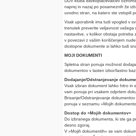
DDV kluba davkoplačevalcev oziroma, 
naprej in nazaj po posameznih že izb
uvodno stran, na katero ste vstopili 
Vsak uporabnik ima tudi vpogled v svo
trenutek preverite veljavnost vašega
nastavitve, v kolikor obstaja potreba
v povezavi z vašim koriščenjem nuden
dostopne dokumente si lahko tudi sn
MOJI DOKUMENTI
Spletna stran ponuja možnost dodajan
dokumentov v lasten izbor/lastno ba
Dodajanje/Odstranjevanje dokumen
Vsak izbran dokument lahko hitro in
vam ponuja pri vsakem odprtem dok
Brisanje/Odstranjevanje dokumentov
ponuja v seznamu »Mojih dokumento
Dostop do
»
Mojih dokumentov«
Do izbranega dokumenta, ki ste ga p
desno zgoraj.
V »Mojih dokumentih« se vam dokume