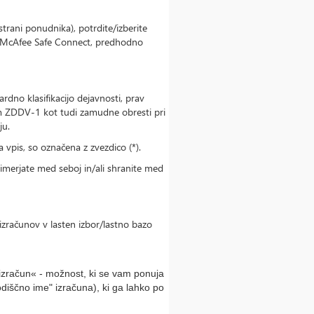
trani ponudnika), potrdite/izberite
z. McAfee Safe Connect, predhodno
rdno klasifikacijo dejavnosti, prav
om ZDDV-1 kot tudi zamudne obresti pri
ju.
vpis, so označena z zvezdico (*).
rimerjate med seboj in/ali shranite med
izračunov v lasten izbor/lastno bazo
 izračun« - možnost, ki se vam ponuja
iščno ime" izračuna), ki ga lahko po