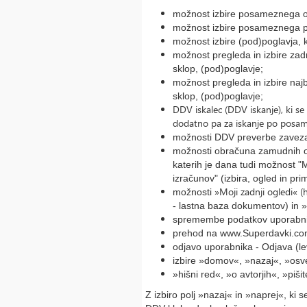
možnost izbire posameznega o
možnost izbire posameznega p
možnost izbire (pod)poglavja, k
možnost pregleda in izbire zad
sklop, (pod)poglavje;
možnost pregleda in izbire naj
sklop, (pod)poglavje;
DDV iskalec (DDV iskanje), ki se
dodatno pa za iskanje po pos
možnosti DDV preverbe zavezan
možnosti obračuna zamudnih obr
katerih je dana tudi možnost "Mo
izračunov" (izbira, ogled in pr
»Moji zadnji ogledi« 
možnosti
- lastna baza dokumentov) in »
spremembe podatkov uporabnik
prehod na www.Superdavki.co
odjavo uporabnika - Odjava (le
izbire »domov«, »nazaj«, »osvež
»hišni red«, »o avtorjih«, »piš
Z izbiro polj »nazaj« in »naprej«, ki 