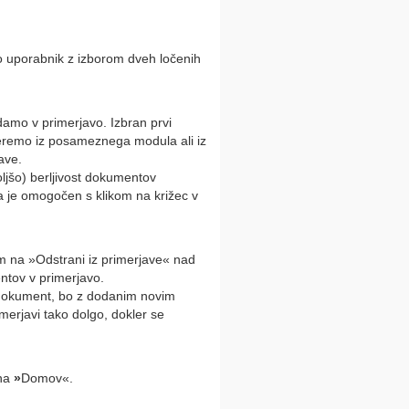
o uporabnik z izborom dveh ločenih
damo v primerjavo. Izbran prvi
beremo iz posameznega modula ali iz
ave.
ljšo) berljivost dokumentov
 je omogočen s klikom na križec v
om na »Odstrani iz primerjave« nad
tov v primerjavo.
g dokument, bo z dodanim novim
erjavi tako dolgo, dokler se
 na
»
Domov«.