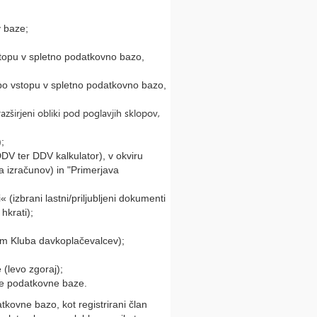
 baze;
stopu v spletno podatkovno bazo,
 po vstopu v spletno podatkovno bazo,
zširjeni obliki pod poglavjih sklopov,
;
DV ter DDV kalkulator), v okviru
za izračunov) in "Primerjava
 (izbrani lastni/priljubljeni dokumenti
hkrati);
m Kluba davkoplačevalcev);
 (levo zgoraj);
tne podatkovne baze.
atkovne bazo, kot registrirani član