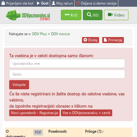
Prijavljeni ste kot
Gost
Moj račun
Odjava iz demo verzije
Krči
Išči
Video
Nahajate se v:
DDV Plus
>
DDV novice
Dodaj
Primerjaj
Ta vsebina je v celoti dostopna samo članom:
Vstopite
Če še niste registrirani in želite dostop do celotne vsebine, vas
vabimo,
da izpolnite registracijski obrazec s klikom na
Novi uporabnik - Registracija
Vse o DDVpoznavalcu + cenik
O
Posebnosti:
Priloge (1) :
PDF
dokumentu: