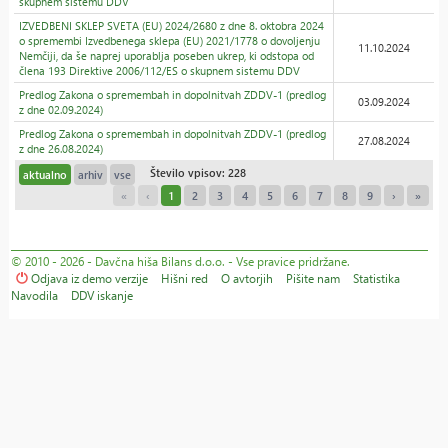
skupnem sistemu DDV
IZVEDBENI SKLEP SVETA (EU) 2024/2680 z dne 8. oktobra 2024
o spremembi Izvedbenega sklepa (EU) 2021/1778 o dovoljenju
11.10.2024
Nemčiji, da še naprej uporablja poseben ukrep, ki odstopa od
člena 193 Direktive 2006/112/ES o skupnem sistemu DDV
Predlog Zakona o spremembah in dopolnitvah ZDDV-1 (predlog
03.09.2024
z dne 02.09.2024)
Predlog Zakona o spremembah in dopolnitvah ZDDV-1 (predlog
27.08.2024
z dne 26.08.2024)
Število vpisov: 228
aktualno
arhiv
vse
«
‹
1
2
3
4
5
6
7
8
9
›
»
© 2010 - 2026 - Davčna hiša Bilans d.o.o. - Vse pravice pridržane.
Odjava iz demo verzije
Hišni red
O avtorjih
Pišite nam
Statistika
Navodila
DDV iskanje