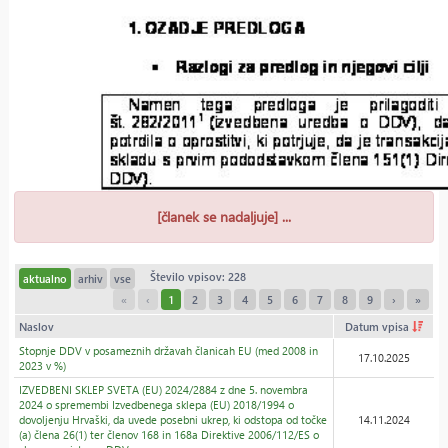
[članek se nadaljuje] ...
Število vpisov: 228
aktualno
arhiv
vse
«
‹
1
2
3
4
5
6
7
8
9
›
»
Naslov
Datum vpisa
Stopnje DDV v posameznih državah članicah EU (med 2008 in
17.10.2025
2023 v %)
IZVEDBENI SKLEP SVETA (EU) 2024/2884 z dne 5. novembra
2024 o spremembi Izvedbenega sklepa (EU) 2018/1994 o
dovoljenju Hrvaški, da uvede posebni ukrep, ki odstopa od točke
14.11.2024
(a) člena 26(1) ter členov 168 in 168a Direktive 2006/112/ES o