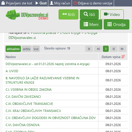
Prijavljeni ste kot
Gost
Moj račun
Odjava iz demo verzije
Krči
Išči
Video
Meni
Orodja
Nahajate se v:
Poslovna praksa
>
E-DDV knjige
>
E-knjiga
DDVpoznavalec.si
Število vpisov: 19
aktualno
arhiv
vse
1
Naslov
Datum vpisa
DDVpoznavalec.si - od 01.01.2026 naprej (celotna e-knjiga)
09.01.2026
A. UVOD
08.01.2026
B. NAVODILO ZA LAŽJE RAZUMEVANJE VSEBINE IN
08.01.2026
STRUKTURE KNJIGE
C.I. VSEBINA IN OBSEG ZAKONA
08.01.2026
C.II. DAVČNI ZAVEZANCI
08.01.2026
C.III. OBDAVČLJIVE TRANSAKCIJE
08.01.2026
C.IV. KRAJ OBDAVČLJIVIH TRANSAKCIJ
08.01.2026
C.V. OBDAVČLJIVI DOGODEK IN OBVEZNOST OBRAČUNA DDV
08.01.2026
C.VI. DAVČNA OSNOVA
08.01.2026
C.VII. STOPNJA DDV
08.01.2026