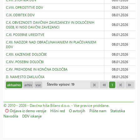
C.VIII. OPROSTITVE DDV
08.01.2026
C.IX. ODBITEK DDV
08.01.2026
C.X. OBVEZNOSTI DAVČNIH ZAVEZANCEV IN DOLOČENIH
08.01.2026
OSEB, KI NISO DAVČNI ZAVEZANCI
C.XI. POSEBNE UREDITVE
08.01.2026
C.XII. NADZOR NAD OBRAČUNAVANJEM IN PLAČEVANJEM
08.01.2026
DDV
C.XIII. KAZENSKE DOLOČBE
08.01.2026
C.XIV. POSEBNI DOLOČBI
08.01.2026
C.XV. PREHODNE IN KONČNA DOLOČBA
08.01.2026
D. NAMESTO ZAKLJUČKA
08.01.2026
Število vpisov: 19
aktualno
arhiv
vse
1
© 2010 - 2026 - Davčna hiša Bilans d.o.o. - Vse pravice pridržane.
Odjava iz demo verzije
Hišni red
O avtorjih
Pišite nam
Statistika
Navodila
DDV iskanje