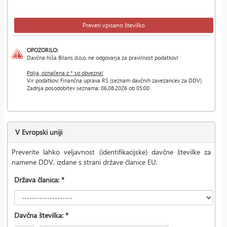
OPOZORILO:
Davčna hiša Bilans d.o.o. ne odgovarja za pravilnost podatkov!
Polja, označena z * so obvezna!
Vir podatkov: Finančna uprava RS (seznam davčnih zavezancev za DDV)
Zadnja posodobitev seznama: 06.08.2026 ob 05:00
V Evropski uniji
Preverite lahko veljavnost (identifikacijske) davčne številke za
namene DDV, izdane s strani države članice EU.
Država članica: *
Davčna številka: *