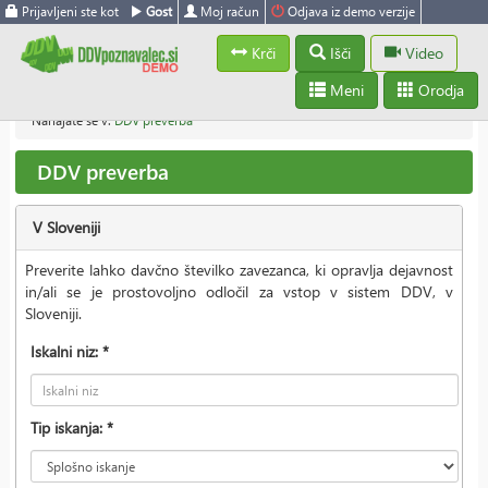
Prijavljeni ste kot
Gost
Moj račun
Odjava iz demo verzije
Krči
Išči
Video
Meni
Orodja
Nahajate se v:
DDV preverba
DDV preverba
V Sloveniji
Preverite lahko davčno številko zavezanca, ki opravlja dejavnost
in/ali se je prostovoljno odločil za vstop v sistem DDV, v
Sloveniji.
Iskalni niz: *
Tip iskanja: *