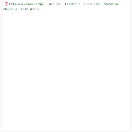
Odjava iz demo verzije
Hišni red
O avtorjih
Pišite nam
Statistika
Navodila
DDV iskanje