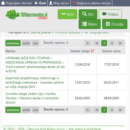
Prijavljeni ste kot
Gost
Moj račun
Odjava iz demo verzije
Krči
Išči
Video
Meni
Orodja
Nahajate se v:
Sodna praksa
>
Vrhovno sodišče
>
VII. Stopnja DDV
Število vpisov: 3
aktualno
arhiv
vse
1
Naslov
Datum izdaje
Datum vpisa
UPORABA NIŽJE DDV STOPNJE –
MEDICINSKA OPREMA IN PRIPOMOČKI –
13.06.2018
17.07.2018
Vračilo preveč obračunanega davka (III Ips
4/2018)
Dejavnost projektiranja, inženiringa in
tehničnega svetovanja - Uporaba splošne
15.07.2010
04.02.2011
ali nižje stopnje DDV
Uvrstitev blaga (ledeni čaj) v tarifno
številko – Obračun davka in zamudnih
28.02.2005
08.09.2005
obresti
Število vpisov: 3
aktualno
arhiv
vse
1
© 2010 - 2026 - Davčna hiša Bilans d.o.o. - Vse pravice pridržane.