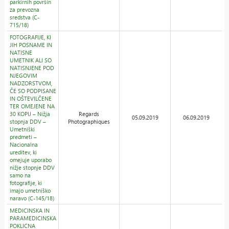
parkirnih površin
za prevozna
sredstva (C-
715/18)
FOTOGRAFIJE, KI
JIH POSNAME IN
NATISNE
UMETNIK ALI SO
NATISNJENE POD
NJEGOVIM
NADZORSTVOM,
ČE SO PODPISANE
IN OŠTEVILČENE
TER OMEJENE NA
30 KOPIJ – Nižja
Regards
05.09.2019
06.09.2019
stopnja DDV –
Photographiques
Umetniški
predmeti –
Nacionalna
ureditev, ki
omejuje uporabo
nižje stopnje DDV
samo na
fotografije, ki
imajo umetniško
naravo (C-145/18)
MEDICINSKA IN
PARAMEDICINSKA
POKLICNA