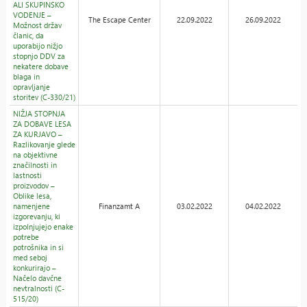
ALI SKUPINSKO
VODENJE –
The Escape Center
22.09.2022
26.09.2022
Možnost držav
članic, da
uporabijo nižjo
stopnjo DDV za
nekatere dobave
blaga in
opravljanje
storitev (C-330/21)
NIŽJA STOPNJA
ZA DOBAVE LESA
ZA KURJAVO –
Razlikovanje glede
na objektivne
značilnosti in
lastnosti
proizvodov –
Oblike lesa,
namenjene
Finanzamt A
03.02.2022
04.02.2022
izgorevanju, ki
izpolnjujejo enake
potrebe
potrošnika in si
med seboj
konkurirajo –
Načelo davčne
nevtralnosti (C-
515/20)