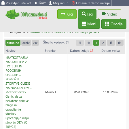
Prijavljeni ste kot
Gost
Moj račun
Odjava iz demo verzije
Krči
Išči
Video
Meni
Orodja
Nahajate se v:
Sodna praksa
>
Sodišče EU
>
VII. Stopnja DDV
Število vpisov: 31
aktualno
arhiv
vse
1
2
Naslov
Stranke
Datum izdaje
Datum vpisa
KRATKOTRAJNA
NASTANITEV V
HOTELIH IN
PODOBNIH
OBRATIH –
POMOŽNE
STORITVE GLEDE
NA NASTANITEV –
Možnost držav
J-GmbH
05.03.2026
11.03.2026
članic, da za
nekatere dobave
blaga in
opravljanje
storitev
uporabljajo nižjo
stopnjo DDV (C-
409/24)