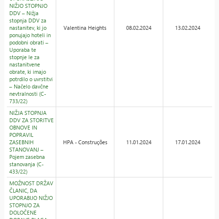
NIŽJO STOPNJO
DDV – Nižja
stopnja DDV za
nastanitev, ki jo
Valentina Heights
08.02.2024
13.02.2024
ponujajo hoteli in
podobni obrati –
Uporaba te
stopnje le za
nastanitvene
obrate, ki imajo
potrdilo o uvrstitvi
– Načelo davčne
nevtralnosti (C-
733/22)
NIŽJA STOPNJA
DDV ZA STORITVE
OBNOVE IN
POPRAVIL
ZASEBNIH
HPA - Construções
11.01.2024
17.01.2024
STANOVANJ –
Pojem zasebna
stanovanja (C-
433/22)
MOŽNOST DRŽAV
ČLANIC, DA
UPORABIJO NIŽJO
STOPNJO ZA
DOLOČENE