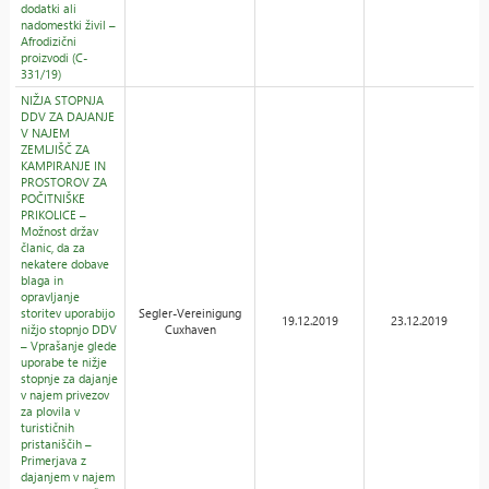
dodatki ali
nadomestki živil –
Afrodizični
proizvodi (C-
331/19)
NIŽJA STOPNJA
DDV ZA DAJANJE
V NAJEM
ZEMLJIŠČ ZA
KAMPIRANJE IN
PROSTOROV ZA
POČITNIŠKE
PRIKOLICE –
Možnost držav
članic, da za
nekatere dobave
blaga in
opravljanje
storitev uporabijo
Segler-Vereinigung
19.12.2019
23.12.2019
nižjo stopnjo DDV
Cuxhaven
– Vprašanje glede
uporabe te nižje
stopnje za dajanje
v najem privezov
za plovila v
turističnih
pristaniščih –
Primerjava z
dajanjem v najem