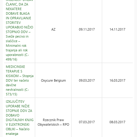
ČLANIC, DA ZA
NEKATERE
DOBAVE BLAGA
IN OPRAVLJANJE
STORITEV
UPORABIJO NIŽJO
AZ
09.11.2017
14.11.2017
STOPNJO DDV –
Sveže pecivo in
slaščice –
Minimalni rok
trajanja ali rok
uporabnosti (C-
499/16)
MEDICINSKE
TERAPIJE S
KISIKOM – Stopnja
DDV ter načelo
Oxycure Belgium
09.03.2017
16.03.2017
davčne
nevtralnosti (C-
573/15)
IZKLJUČITEV
UPORABE NIŽJE
STOPNJE DDV ZA
DOBAVO
DIGITALNIH KNJIG
Rzecznik Praw
07.03.2017
08.03.2017
V ELEKTRONSKI
Obywatelskich – RPO
OBLIKI – Načelo
enakega