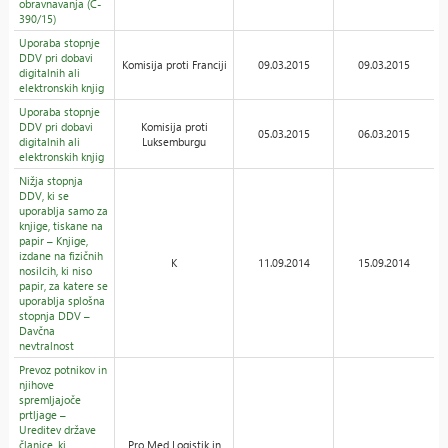
obravnavanja (C-
390/15)
Uporaba stopnje
DDV pri dobavi
Komisija proti Franciji
09.03.2015
09.03.2015
digitalnih ali
elektronskih knjig
Uporaba stopnje
DDV pri dobavi
Komisija proti
05.03.2015
06.03.2015
digitalnih ali
Luksemburgu
elektronskih knjig
Nižja stopnja
DDV, ki se
uporablja samo za
knjige, tiskane na
papir – Knjige,
izdane na fizičnih
K
11.09.2014
15.09.2014
nosilcih, ki niso
papir, za katere se
uporablja splošna
stopnja DDV –
Davčna
nevtralnost
Prevoz potnikov in
njihove
spremljajoče
prtljage –
Ureditev države
članice, ki
Pro Med Logistik in