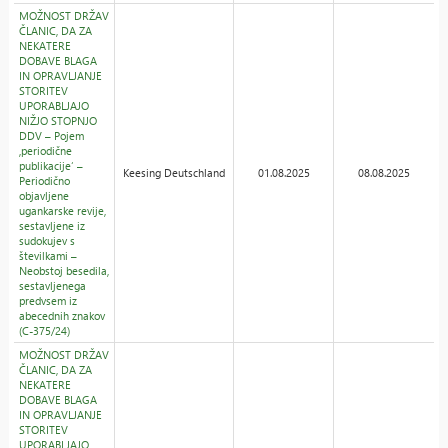
MOŽNOST DRŽAV
ČLANIC, DA ZA
NEKATERE
DOBAVE BLAGA
IN OPRAVLJANJE
STORITEV
UPORABLJAJO
NIŽJO STOPNJO
DDV – Pojem
,periodične
publikacije‘ –
Keesing Deutschland
01.08.2025
08.08.2025
Periodično
objavljene
ugankarske revije,
sestavljene iz
sudokujev s
številkami –
Neobstoj besedila,
sestavljenega
predvsem iz
abecednih znakov
(C-375/24)
MOŽNOST DRŽAV
ČLANIC, DA ZA
NEKATERE
DOBAVE BLAGA
IN OPRAVLJANJE
STORITEV
UPORABLJAJO