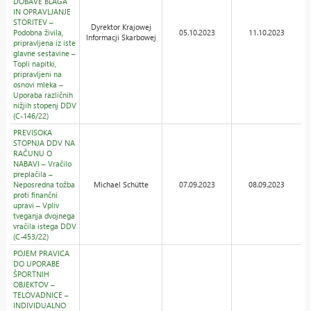
DOBAVE BLAGA
IN OPRAVLJANJE
STORITEV –
Dyrektor Krajowej
Podobna živila,
05.10.2023
11.10.2023
Informacji Skarbowej
pripravljena iz iste
glavne sestavine –
Topli napitki,
pripravljeni na
osnovi mleka –
Uporaba različnih
nižjih stopenj DDV
(C-146/22)
PREVISOKA
STOPNJA DDV NA
RAČUNU O
NABAVI – Vračilo
preplačila –
Neposredna tožba
Michael Schütte
07.09.2023
08.09.2023
proti finančni
upravi – Vpliv
tveganja dvojnega
vračila istega DDV
(C-453/22)
POJEM PRAVICA
DO UPORABE
ŠPORTNIH
OBJEKTOV –
TELOVADNICE –
INDIVIDUALNO