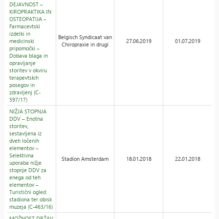
DEJAVNOST –
KIROPRAKTIKA IN
OSTEOPATIJA –
Farmacevtski
izdelki in
Belgisch Syndicaat van
medicinski
27.06.2019
01.07.2019
Chiropraxie in drugi
pripomočki –
Dobava blaga in
opravljanje
storitev v okviru
terapevtskih
posegov in
zdravljenj (C-
597/17)
NIŽJA STOPNJA
DDV – Enotna
storitev,
sestavljena iz
dveh ločenih
elementov –
Selektivna
Stadion Amsterdam
18.01.2018
22.01.2018
uporaba nižje
stopnje DDV za
enega od teh
elementov –
Turistični ogled
stadiona ter obisk
muzeja (C-463/16)
MOŽNOST DRŽAV