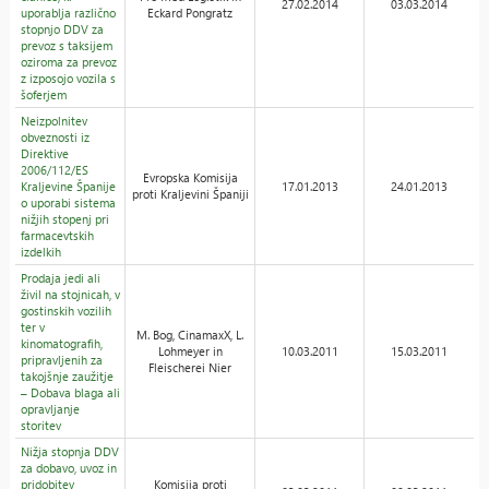
27.02.2014
03.03.2014
uporablja različno
Eckard Pongratz
stopnjo DDV za
prevoz s taksijem
oziroma za prevoz
z izposojo vozila s
šoferjem
Neizpolnitev
obveznosti iz
Direktive
2006/112/ES
Evropska Komisija
Kraljevine Španije
17.01.2013
24.01.2013
proti Kraljevini Španiji
o uporabi sistema
nižjih stopenj pri
farmacevtskih
izdelkih
Prodaja jedi ali
živil na stojnicah, v
gostinskih vozilih
ter v
M. Bog, CinamaxX, L.
kinomatografih,
Lohmeyer in
10.03.2011
15.03.2011
pripravljenih za
Fleischerei Nier
takojšnje zaužitje
– Dobava blaga ali
opravljanje
storitev
Nižja stopnja DDV
za dobavo, uvoz in
pridobitev
Komisija proti