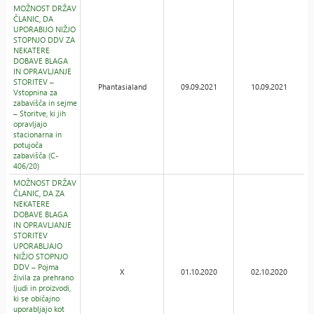
MOŽNOST DRŽAV
ČLANIC, DA
UPORABIJO NIŽJO
STOPNJO DDV ZA
NEKATERE
DOBAVE BLAGA
IN OPRAVLJANJE
STORITEV –
Phantasialand
09.09.2021
10.09.2021
Vstopnina za
zabavišča in sejme
– Storitve, ki jih
opravljajo
stacionarna in
potujoča
zabavišča (C-
406/20)
MOŽNOST DRŽAV
ČLANIC, DA ZA
NEKATERE
DOBAVE BLAGA
IN OPRAVLJANJE
STORITEV
UPORABLJAJO
NIŽJO STOPNJO
DDV – Pojma
X
01.10.2020
02.10.2020
živila za prehrano
ljudi in proizvodi,
ki se običajno
uporabljajo kot