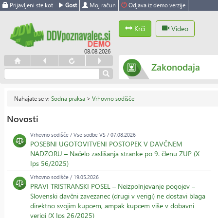
Prijavljeni ste kot
Gost
Moj račun
Odjava iz demo verzije
Krči
Video
08.08.2026
Zakonodaja
Nahajate se v:
Sodna praksa
>
Vrhovno sodišče
Novosti
Vrhovno sodišče / Vse sodbe VS / 07.08.2026
POSEBNI UGOTOVITVENI POSTOPEK V DAVČNEM
NADZORU – Načelo zaslišanja stranke po 9. členu ZUP (X
Ips 56/2025)
Vrhovno sodišče / 19.05.2026
PRAVI TRISTRANSKI POSEL – Neizpolnjevanje pogojev –
Slovenski davčni zavezanec (drugi v verigi) ne dostavi blaga
direktno svojim kupcem, ampak kupcem više v dobavni
verigi (X Ips 26/2025)