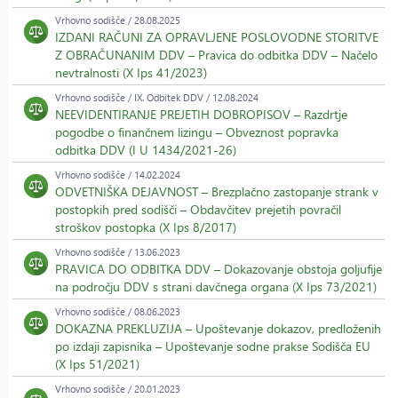
Vrhovno sodišče / 28.08.2025
IZDANI RAČUNI ZA OPRAVLJENE POSLOVODNE STORITVE
Z OBRAČUNANIM DDV – Pravica do odbitka DDV – Načelo
nevtralnosti (X Ips 41/2023)
Vrhovno sodišče / IX. Odbitek DDV / 12.08.2024
NEEVIDENTIRANJE PREJETIH DOBROPISOV – Razdrtje
pogodbe o finančnem lizingu – Obveznost popravka
odbitka DDV (I U 1434/2021-26)
Vrhovno sodišče / 14.02.2024
ODVETNIŠKA DEJAVNOST – Brezplačno zastopanje strank v
postopkih pred sodišči – Obdavčitev prejetih povračil
stroškov postopka (X Ips 8/2017)
Vrhovno sodišče / 13.06.2023
PRAVICA DO ODBITKA DDV – Dokazovanje obstoja goljufije
na področju DDV s strani davčnega organa (X Ips 73/2021)
Vrhovno sodišče / 08.06.2023
DOKAZNA PREKLUZIJA – Upoštevanje dokazov, predloženih
po izdaji zapisnika – Upoštevanje sodne prakse Sodišča EU
(X Ips 51/2021)
Vrhovno sodišče / 20.01.2023