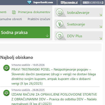
menti
Primerjava dokumentov
Izobraževanje
Zamudne obresti
Praktični izračuni
Svetovanje
Sodna praksa
DDV Plus
Najbolj obiskano
Vrhovno sodišče - 19.05.2026
PRAVI TRISTRANSKI POSEL – Neizpolnjevanje pogojev –
Slovenski davčni zavezanec (drugi v verigi) ne dostavi blaga
direktno svojim kupcem, ampak kupcem više v dobavni
verigi (X Ips 26/2025)
Vrhovno sodišče - 28.08.2025
IZDANI RAČUNI ZA OPRAVLJENE POSLOVODNE STORITVE
Z OBRAČUNANIM DDV – Pravica do odbitka DDV – Načelo
nevtralnosti (X Ips 41/2023)