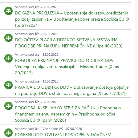
Vrhovno sodišče - 08.06.2023
DOKAZNA PREKLUZIJA – Upoštevanje dokazov, predloženih
po izdaji zapisnika – Upoštevanje sodne prakse Sodišča EU (X
Ips 51/2021)
Vrhovno sodišče - 09.11.2021
DOLOČITEV PLAČILA DDV KOT BISTVENA SESTAVINA
POGODBE PRI NAKUPU NEPREMIČNINE (II Ips 46/2020)
Vrhovno sodišče - 12.02.2020
POGOJI ZA PRIZNANJE PRAVICE DO ODBITKA DDV –
Vedenje o goljufivih transakcijah – Missing trader (X Ips
20/2017)
Vrhovno sodišče - 13.06.2023
PRAVICA DO ODBITKA DDV – Dokazovanje obstoja goljufije
na področju DDV s strani davčnega organa (X Ips 73/2021)
Vrhovno sodišče - 20.01.2023
POGODBA, KI SE LAHKO ŠTEJE ZA RAČUN – Pogodba o
finančnem najemu nepremičnin – Predhodna odločba
Sodišča EU (X Ips 91/2020)
Vrhovno sodišče / Vse sodbe VS - 07.08.2026
POSEBNI UGOTOVITVENI POSTOPEK V DAVČNEM