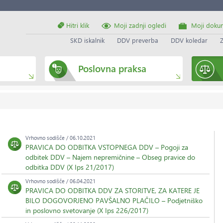
Hitri klik
Moji zadnji ogledi
Moji doku
SKD iskalnik
DDV preverba
DDV koledar
Poslovna praksa
Vrhovno sodišče / 06.10.2021
PRAVICA DO ODBITKA VSTOPNEGA DDV – Pogoji za
odbitek DDV – Najem nepremičnine – Obseg pravice do
odbitka DDV (X Ips 21/2017)
Vrhovno sodišče / 06.04.2021
PRAVICA DO ODBITKA DDV ZA STORITVE, ZA KATERE JE
BILO DOGOVORJENO PAVŠALNO PLAČILO – Podjetniško
in poslovno svetovanje (X Ips 226/2017)