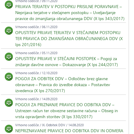
Vrhovno sodišče / 09.11.2020
PRIJAVA TERJATEV V POSTOPKU PRISILNE PORAVNAVE –
Neprijava terjatve v stečajnem postopku – Uveljavljanje
pravice do zmanjšanja obračunanega DDV (X Ips 343/2017)
Vrhovno sodišče / 06.11.2020
OPUSTITEV PRIJAVE TERJATEV V STEČAJNEM POSTOPKU
TER PRAVICA DO ZMANJŠANJA OBRAČUNANEGA DDV (X
Ips 201/2016)
Vrhovno sodišče / 05.11.2020
OPUSTITEV PRIJAVE V STEČAJNI POSTOPEK – Pogoji za
znižanje davčne osnove – Dokazovanje (X Ips 244/2017)
Vrhovno sodišče / 12.10.2020
POGOJI ZA ODBITEK DDV – Odločitev brez glavne
obravnave – Pravica do izvedbe dokaza – Postavitev
izvedenca (X Ips 270/2017)
Vrhovno sodišče / 14.09.2020
POGOJI ZA PRIZNANJE PRAVICE DO ODBITKA DDV –
Ustrezen račun ter obvezne sestavine računa – Obseg in
vrsta opravljenih storitev (X Ips 330/2017)
Vrhovno sodišče / IX. Odbitek DDV / 14.08.2020
NEPRIZNAVANJE PRAVICE DO ODBITKA DDV IN ODMERA