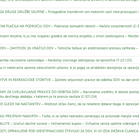
GE DRUŽBE SKUPINE – Prilagoditve transfernih cen motornih vozil med proizvajalci in 
LAČILA NA PODROČJU DDV – Pobiranje zamudnih obresti – Načelo sorazmernosti (C-5
jatve, ki jo ima izvajalec gradenj do nosilca projekta, s strani podizvajalca – Neizterlj
 – ZAHTEVEK ZA VRAČILO DDV – Tehnične težave pri elektronskem prenosu zahtevka –
a nacionalne zakonodaje – Neobstoj izrecnega odstopanja od oprostitve (T-221/25)
terialna oprema zdravstvenih ustanov, ki je pogoj za pridobitev dovoljenja za opravlja
IN REKREACIJSKE STORITVE – Začetek veljavnosti pravice do odbitka DDV na dan pristo
ZA UVELJAVLJANJE PRAVICE DO ODBITKA DDV – Nacionalna ureditev, ki določa postop
ku davčnega obdobja, v katerem je ta pravica nastala (C-521/24)
E NA NASTANITEV – Možnost držav članic, da za nekatere dobave blaga in opravljanj
EJŠNJIH NAKUPOV – Točke, ki se lahko naknadno zamenjajo za proizvode manjše vredn
 Izračun davčne osnove – Večnamenski kuponi – Virtualna valuta spletne videoigre (
TI, OPRAVLJENE POD IDENTIFIKACIJSKO ŠTEVILKO ZA DDV, KI JO IZDA DRŽAVA ČLANICA