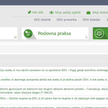
Hitri klik
Moji zadnji ogledi
Moji doku
SKD iskalnik
DDV preverba
DDV koledar
Poslovna praksa
ijo osebe, ki niso davčni zavezanci ali so oproščene DDV – Pogoj glede lastništva celotnega
v, ki davčnega zastopnika določa kot osebo, ki je dolžna plačati DDV, in kot osebo, ki j
imi garancijami ali kakršnimi koli drugimi oblikami denarnih jamstev – Transakcije, vklju
mi instrumenti, razen izterjave dolgov (T-184/25)
oritve skupine za DDV, ki jih opravi član te skupine, ki ne izpolnjuje vseh pogojev za 
ki je bilo zaključeno z davčnim nadzorom – Nacionalna ureditev, ki začetek ponovnega n