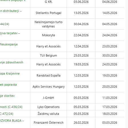
G Kft.
03.06.2026
04.06.2026
distributerji –
Stellantis Portugal
13.05.2026
14.05.2026
Nekilnojamojo turto
44/24)
30.04.2026
04.05.2026
valdymas
iva terjatev –
Mokoryte
22.04.2026
24.04.2026
 Neukrepanje
Harry et Associés
12.04.2026
23.03.2026
TUI Belgium
25.03.2026
30.03.2026
nje zdravstvenih
Harry et Associés
19.03.2026
24.03.2026
pa Kraljevine
Randstad España
12.03.2026
19.03.2026
ek popravka
Aptiv Services Hungary
12.03.2026
20.03.2026
e storitev
J-GmbH
05.03.2026
11.03.2026
osti (C-436/24)
Lyko Operations
05.03.2026
17.03.2026
C-472/24)
Žaidimų valiuta
05.03.2026
18.03.2026
 IZVORA BLAGA –
Finanzamt Österreich
26.02.2026
03.03.2026