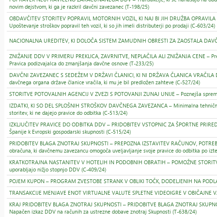
novim dejstvom, ki ga je razkril davčni zavezanec (T-198/25)
OBDAVČITEV STORITEV POPRAVIL MOTORNIH VOZIL, KI NAJ BI JIH DRUŽBA OPRAVILA ZA DRU
Upoštevanje stroškov popravil teh vozil, ki so jih imeli distributerji po prodaji (C-603/24)
NACIONALNA UREDITEV, KI DOLOČA SISTEM ZAMUDNIH OBRESTI ZA ZAOSTALA DAVČNA P
ZNIŽANJE DDV V PRIMERU PREKLICA, ZAVRNITVE, NEPLAČILA ALI ZNIŽANJA CENE – Prevzem ter
Pravica podizvajalca do zmanjšanja davčne osnove (T-233/25)
DAVČNI ZAVEZANEC S SEDEŽEM V DRŽAVI ČLANICI, KI NI DRŽAVA ČLANICA VRAČILA DDV
davčnega organa države članice vračila, ki mu je bil predložen zahteve (C-527/24)
STORITVE POTOVALNIH AGENCIJ V ZVEZI S POTOVANJI ZUNAJ UNIJE – Poznejša sprememb
IZDATKI, KI SO DEL SPLOŠNIH STROŠKOV DAVČNEGA ZAVEZANCA – Minimalna tehnična in ma
storitev, ki ne dajejo pravice do odbitka (C-513/24)
IZKLJUČITEV PRAVICE DO ODBITKA DDV – PRIDOBITEV VSTOPNIC ZA ŠPORTNE PRIREDITVE 
Španije k Evropski gospodarski skupnosti (C-515/24)
PRIDOBITEV BLAGA ZNOTRAJ SKUPNOSTI – PREPOZNA IZSTAVITEV RAČUNOV, POTREBNIH 
obračuna, ki davčnemu zavezancu omogoča uveljavljanje svoje pravice do odbitka po izte
KRATKOTRAJNA NASTANITEV V HOTELIH IN PODOBNIH OBRATIH – POMOŽNE STORITVE GLED
uporabljajo nižjo stopnjo DDV (C-409/24)
POJEM KUPON – PROGRAM ZVESTOBE STRANK V OBLIKI TOČK, DODELJENIH NA PODLAGI PR
TRANSAKCIJE MENJAVE ENOT VIRTUALNE VALUTE SPLETNE VIDEOIGRE V OBIČAJNE VALUTE –
KRAJ PRIDOBITEV BLAGA ZNOTRAJ SKUPNOSTI – PRIDOBITVE BLAGA ZNOTRAJ SKUPNOS
Napačen izkaz DDV na računih za ustrezne dobave znotraj Skupnosti (T-638/24)