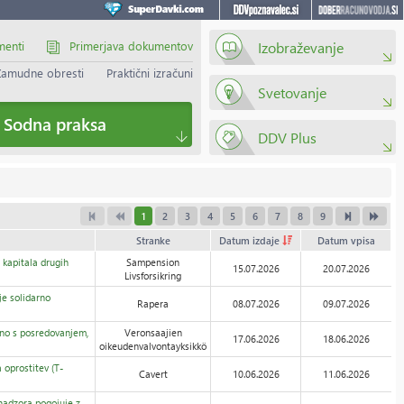
menti
Primerjava dokumentov
Izobraževanje
Zamudne obresti
Praktični izračuni
Svetovanje
Sodna praksa
DDV Plus
1
2
3
4
5
6
7
8
9
Stranke
Datum izdaje
Datum vpisa
 kapitala drugih
Sampension
15.07.2026
20.07.2026
Livsforsikring
e solidarno
Rapera
08.07.2026
09.07.2026
čno s posredovanjem,
Veronsaajien
17.06.2026
18.06.2026
oikeudenvalvontayksikkö
oprostitev (T-
Cavert
10.06.2026
11.06.2026
adzora pogojuje z