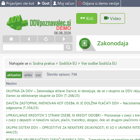
Prijavljeni ste kot
Gost
Moj račun
Odjava iz demo verzije
Krči
Video
06.08.2026
Zakonodaja
Nahajate se v:
Sodna praksa
>
Sodišče EU
>
Vse sodbe Sodišča EU
Število vpisov: 736
aktualno
arhiv
vse
Naslov
SKUPINA ZA DDV – Zakonodaja države članice, ki dovoljuje, da se v skupino za DDV vključ
članov za oblikovanje skupine za DDV (T-268/25)
DAVČNI ZASTOPNIK, IMENOVAN KOT OSEBA, KI JE DOLŽNA PLAČATI DDV – Nacionalna uredite
odgovorna (T-356/25)
UPRAVLJANJE KREDITOV S STRANI OSEBE, KI KREDIT ODOBRI – Poslovanje v zvezi s kreditn
v zvezi z depoziti in tekočimi računi, plačili, transferji, dolgovi, čeki ali drugimi plačilni
SKUPNI SISTEM DDV – OPROSTITVE ZA NEKATERE DEJAVNOSTI, KI SO V JAVNEM INTERESU – St
444/25)
POPRAVEK NEUPRAVIČENO ZARAČUNANEGA DDV – Transakcije, ki se nanašajo na obdobje, 