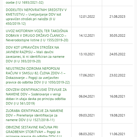
osebe (I U 1693/2021-32)
DODELITEV NEPOVRATNIH SREDSTEV V
KMETIJSTVU – Uveljavljanje DDV kot
12.01.2022
21.08.2023
upravičen strošek pri naložbi (II U
450/2019-12)
UVOZ MOTORNIH VOZIL TER TAKOJŠNJA
DOBAVA V DRUGO DRŽAVO ČLANICO –
14.12.2021
30.05.2022
Neverodostojne listine (I U 1555/2019-20)
DDV KOT UPRAVIČEN STROŠEK NA
JAVNEM RAZPISU – Mali davčni
13.10.2021
24.05.2022
zavezanec, ki ni identificiran za namene
DDV (II U 393/2019-20)
NEUSTREZNI OZIROMA NEPOPOLNI
RAČUNI V SMISLU 82. ČLENA ZDDV-1 –
17.06.2021
23.02.2022
Dokazovanje – Pogoji za uveljavitev
pravice do odbitka DDV (I U 1050/2019-22)
ODVZEM IDENTIFIKACIJSKE ŠTEVILKE ZA
NAMENE DDV – Sodelovanje v verigi
06.04.2021
16.08.2021
dobav in utaja davka po principu odbitka
DDV (I U 561/2019)
ZLORABA IDENTIFIKACIJE ZA NAMENE
DDV – Prenehanje identifikacije za
09.03.2021
19.08.2021
namene DDV (I U 1527/2018-11)
OBVEZNE SESTAVINE RAČUNA PRI
GRADBENIH STORITVAH – Pogoji za
08.03.2021
11.06.2021
priznanje pravice do odbitka DDV (I U