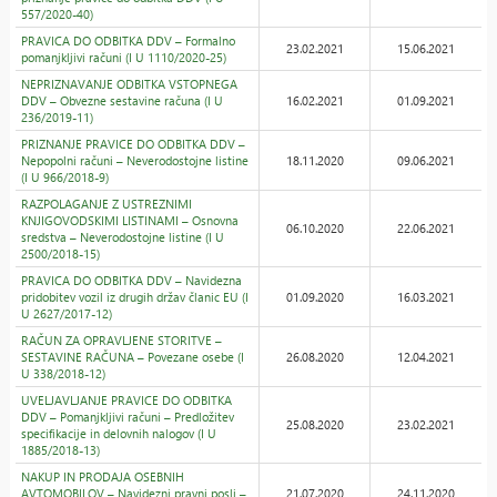
557/2020-40)
PRAVICA DO ODBITKA DDV – Formalno
23.02.2021
15.06.2021
pomanjkljivi računi (I U 1110/2020-25)
NEPRIZNAVANJE ODBITKA VSTOPNEGA
DDV – Obvezne sestavine računa (I U
16.02.2021
01.09.2021
236/2019-11)
PRIZNANJE PRAVICE DO ODBITKA DDV –
Nepopolni računi – Neverodostojne listine
18.11.2020
09.06.2021
(I U 966/2018-9)
RAZPOLAGANJE Z USTREZNIMI
KNJIGOVODSKIMI LISTINAMI – Osnovna
06.10.2020
22.06.2021
sredstva – Neverodostojne listine (I U
2500/2018-15)
PRAVICA DO ODBITKA DDV – Navidezna
pridobitev vozil iz drugih držav članic EU (I
01.09.2020
16.03.2021
U 2627/2017-12)
RAČUN ZA OPRAVLJENE STORITVE –
SESTAVINE RAČUNA – Povezane osebe (I
26.08.2020
12.04.2021
U 338/2018-12)
UVELJAVLJANJE PRAVICE DO ODBITKA
DDV – Pomanjkljivi računi – Predložitev
25.08.2020
23.02.2021
specifikacije in delovnih nalogov (I U
1885/2018-13)
NAKUP IN PRODAJA OSEBNIH
AVTOMOBILOV – Navidezni pravni posli –
21.07.2020
24.11.2020