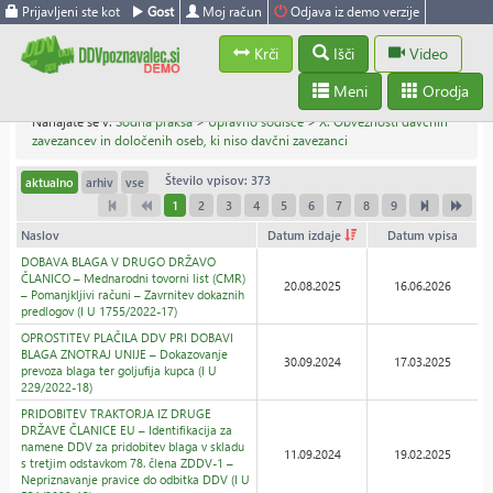
Prijavljeni ste kot
Gost
Moj račun
Odjava iz demo verzije
Krči
Išči
Video
Meni
Orodja
Nahajate se v:
Sodna praksa
>
Upravno sodišče
>
X. Obveznosti davčnih
zavezancev in določenih oseb, ki niso davčni zavezanci
Število vpisov: 373
aktualno
arhiv
vse
1
2
3
4
5
6
7
8
9
Naslov
Datum izdaje
Datum vpisa
DOBAVA BLAGA V DRUGO DRŽAVO
ČLANICO – Mednarodni tovorni list (CMR)
20.08.2025
16.06.2026
– Pomanjkljivi računi – Zavrnitev dokaznih
predlogov (I U 1755/2022-17)
OPROSTITEV PLAČILA DDV PRI DOBAVI
BLAGA ZNOTRAJ UNIJE – Dokazovanje
30.09.2024
17.03.2025
prevoza blaga ter goljufija kupca (I U
229/2022-18)
PRIDOBITEV TRAKTORJA IZ DRUGE
DRŽAVE ČLANICE EU – Identifikacija za
namene DDV za pridobitev blaga v skladu
11.09.2024
19.02.2025
s tretjim odstavkom 78. člena ZDDV-1 –
Nepriznavanje pravice do odbitka DDV (I U