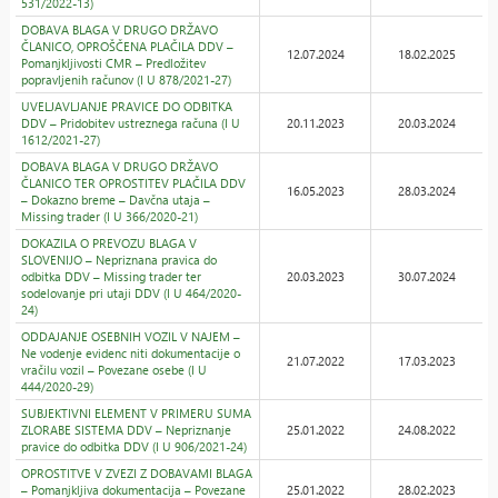
531/2022-13)
DOBAVA BLAGA V DRUGO DRŽAVO
ČLANICO, OPROŠČENA PLAČILA DDV –
12.07.2024
18.02.2025
Pomanjkljivosti CMR – Predložitev
popravljenih računov (I U 878/2021-27)
UVELJAVLJANJE PRAVICE DO ODBITKA
DDV – Pridobitev ustreznega računa (I U
20.11.2023
20.03.2024
1612/2021-27)
DOBAVA BLAGA V DRUGO DRŽAVO
ČLANICO TER OPROSTITEV PLAČILA DDV
16.05.2023
28.03.2024
– Dokazno breme – Davčna utaja –
Missing trader (I U 366/2020-21)
DOKAZILA O PREVOZU BLAGA V
SLOVENIJO – Nepriznana pravica do
odbitka DDV – Missing trader ter
20.03.2023
30.07.2024
sodelovanje pri utaji DDV (I U 464/2020-
24)
ODDAJANJE OSEBNIH VOZIL V NAJEM –
Ne vodenje evidenc niti dokumentacije o
21.07.2022
17.03.2023
vračilu vozil – Povezane osebe (I U
444/2020-29)
SUBJEKTIVNI ELEMENT V PRIMERU SUMA
ZLORABE SISTEMA DDV – Nepriznanje
25.01.2022
24.08.2022
pravice do odbitka DDV (I U 906/2021-24)
OPROSTITVE V ZVEZI Z DOBAVAMI BLAGA
– Pomanjkljiva dokumentacija – Povezane
25.01.2022
28.02.2023