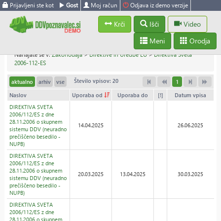
Prijavljeni ste kot
Gost
Moj račun
Odjava iz demo verzije
Krči
Išči
Video
Meni
Orodja
Nahajate se v:
Zakonodaja
>
Direktive in Uredbe EU
>
Direktiva Sveta
2006-112-ES
Število vpisov: 20
aktualno
arhiv
vse
1
Naslov
Uporaba od
Uporaba do
[!]
Datum vpisa
DIREKTIVA SVETA
2006/112/ES z dne
28.11.2006 o skupnem
14.04.2025
26.06.2025
sistemu DDV (neuradno
prečiščeno besedilo -
NUPB)
DIREKTIVA SVETA
2006/112/ES z dne
28.11.2006 o skupnem
20.03.2025
13.04.2025
30.03.2025
sistemu DDV (neuradno
prečiščeno besedilo -
NUPB)
DIREKTIVA SVETA
2006/112/ES z dne
28.11.2006 o skupnem