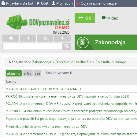
Prijavljeni ste kot
Gost
Moj račun
Odjava iz demo verzije
Krči
Video
08.08.2026
Zakonodaja
Nahajate se v:
Zakonodaja
>
Direktive in Uredbe EU
>
Pojasnila in razlage
Število vpisov: 11
aktualno
arhiv
vse
Naslov
POJASNILA O PRAVILIH O DDV PRI E-TRGOVANJU
PRIROČNIK o sistemu »vse na enem mestu« za DDV (uporablja se od 1. julija 2021)
POJASNILA o spremembah DDV v EU v zvezi z ureditvami skladiščenja na odpoklic, verižnimi
PRIPOROČILA nacionalnim sodiščem v zvezi z začetkom postopka predhodnega odločanj
Pojasnila o pravilih EU glede kraja opravljanja storitev na področju DDV za storitve, p
Priročnik o mini sistemu »Vse na enem mestu« za DDV
POJASNILA o spremembah DDV v EU glede kraja opravljanja telekomunikacijskih storitev, st