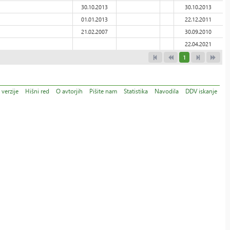
30.10.2013
30.10.2013
01.01.2013
22.12.2011
21.02.2007
30.09.2010
22.04.2021
1
verzije
Hišni red
O avtorjih
Pišite nam
Statistika
Navodila
DDV iskanje