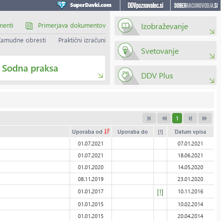
menti
Primerjava dokumentov
Izobraževanje
Zamudne obresti
Praktični izračuni
Svetovanje
Sodna praksa
DDV Plus
1
Uporaba od
Uporaba do
[!]
Datum vpisa
01.07.2021
07.01.2021
01.07.2021
18.06.2021
01.01.2020
14.05.2020
08.11.2019
23.01.2020
[!]
01.01.2017
10.11.2016
01.01.2015
10.02.2014
01.01.2015
20.04.2014