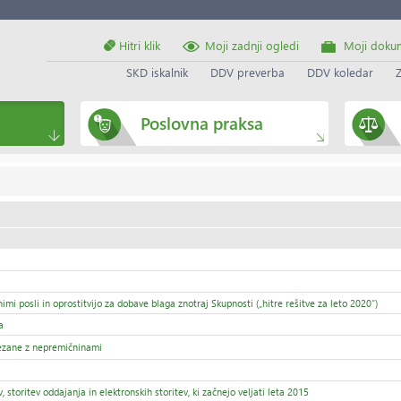
Hitri klik
Moji zadnji ogledi
Moji doku
SKD iskalnik
DDV preverba
DDV koledar
Poslovna praksa
 posli in oprostitvijo za dobave blaga znotraj Skupnosti („hitre rešitve za leto 2020“)
a
ovezane z nepremičninami
oritev oddajanja in elektronskih storitev, ki začnejo veljati leta 2015