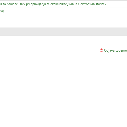
il za namene DDV pri opravljanju telekomunikacijskih in elektronskih storitev
EU)
Odjava iz demo 