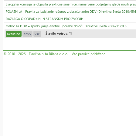
Evropska komisija je objavila praktične smernice, namenjene podjetjem, glede novih prav
POJASNILA - Pravila za izdajanje računov z obračunanim DDV (Direktiva Sveta 2010/45/
RAZLAGA O ODPADKIH IN STRANSKIH PROIZVODIH
Odbor za DDV – spodbujanje enotne uporabe določil Direktive Sveta 2006/112/ES
Število vpisov: 11
aktualno
arhiv
vse
© 2010 - 2026 - Davčna hiša Bilans d.o.o. - Vse pravice pridržane.