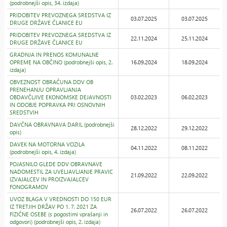
(podrobnejši opis, 34. izdaja)
PRIDOBITEV PREVOZNEGA SREDSTVA IZ
03.07.2025
03.07.2025
DRUGE DRŽAVE ČLANICE EU
PRIDOBITEV PREVOZNEGA SREDSTVA IZ
22.11.2024
25.11.2024
DRUGE DRŽAVE ČLANICE EU
GRADNJA IN PRENOS KOMUNALNE
OPREME NA OBČINO (podrobnejši opis, 2.
16.09.2024
18.09.2024
izdaja)
OBVEZNOST OBRAČUNA DDV OB
PRENEHANJU OPRAVLJANJA
OBDAVČLJIVE EKONOMSKE DEJAVNOSTI
03.02.2023
06.02.2023
IN ODOBJE POPRAVKA PRI OSNOVNIH
SREDSTVIH
DAVČNA OBRAVNAVA DARIL (podrobnejši
28.12.2022
29.12.2022
opis)
DAVEK NA MOTORNA VOZILA
04.11.2022
08.11.2022
(podrobnejši opis, 4. izdaja)
POJASNILO GLEDE DDV OBRAVNAVE
NADOMESTIL ZA UVELJAVLJANJE PRAVIC
21.09.2022
22.09.2022
IZVAJALCEV IN PROIZVAJALCEV
FONOGRAMOV
UVOZ BLAGA V VREDNOSTI DO 150 EUR
IZ TRETJIH DRŽAV PO 1. 7. 2021 ZA
26.07.2022
26.07.2022
FIZIČNE OSEBE (s pogostimi vprašanji in
odgovori) (podrobnejši opis, 2. izdaja)