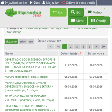
Prijavljeni ste kot
Gost
Moj račun
Odjava iz demo verzije
Krči
Išči
Video
Meni
Orodja
Nahajate se v:
Poslovna praksa
>
Mnenja FURS-MF
>
III. Obdavčljive
transakcije
Število vpisov: 107
aktualno
arhiv
vse
1
2
3
4
5
Naslov
Datum izdaje
Datum vpisa
OBVESTILO O SODBI SODIŠČA EVROPSKE
UNIJE (T-646/24) V ZVEZI Z OBRAVNAVO
13.02.2026
16.02.2026
TRISTRANSKEGA POSLA V VERIGI DOBAV
ŠTIRIH UDELEŽENCEV
KUPONI (podrobnejši opis, 3. izdaja)
06.01.2026
07.01.2026
MEHANIZEM OBRNJENE DAVČNE
OBVEZNOSTI V DOLOČENIH SEKTORJIH
06.01.2026
08.01.2026
(podrobnejši opis, 3. izdaja)
SPLOŠNO O DAVKU NA DODANO
06.01.2026
12.01.2026
VREDNOST (podrobnejši opis, 10. izdaja)
DAVEK NA DODANO VREDNOST –
Spremembe zakonodaje na področju DDV
30.12.2025
05.01.2026