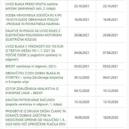
UVOZ BLAGA PREKO SPLETA (spletne
22.10.2021
22.10.2021
pošiljke) (podrobnejši opis, 2. izdaja)
SODBA VRHOVNEGA SODIŠČA RS X IPS
19/2019 GLEDE OBRAVNAVE POSLOV
16.09.2021
16.09.2021
»PRODAJE IN POVRATNEGA NAJEMA«
DAJATVE IN POGOJI ZA UVOZ KOLES Z
ELEKTRIČNIM POGONSKIM MOTORJEM
20.08.2021
20.08.2021
(ELEKTRIČNA KOLESA)
UVOZ BLAGA V VREDNOSTI DO 150 EUR
IZ TRETJIH DRŽAV PO 1. 7. 2021 ZA
04.06.2021
07.06.2021
FIZIČNE OSEBE (s pogostimi vprašanji in
odgovori)
BREXIT (vprašanja in odgovori, 2021)
03.02.2021
03.02.2021
OBDAVČITEV Z DDV DOBAV BLAGA IN
STORITEV – Izstop Združenega kraljestva
30.12.2020
04.01.2021
iz Evropske unije
IZSTOP ZDRUŽENEGA KRALJESTVA IZ
04.12.2020
10.12.2020
EVROPSKE UNIJE – BREXIT
DAVČNO POTRJEVANJE RAČUNOV
13.10.2020
13.10.2020
(pogosta vprašanja in odgovori, 1. izdaja)
PRIDOBITVE IZ DRUGIH DRŽAV ČLANIC IN
DOMAČE DOBAVE ZAŠČITNE IN
18.09.2020
18.09.2020
MEDICINSKE OPREME OD VKLJUČNO 1. 8.
2020 NISO VEČ OPROŠČENE PLAČILA DDV