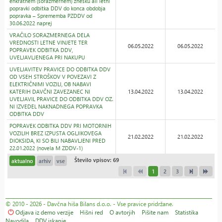
enkratnem (sorazmernem) znesku ali letni
popravki odbitka DDV do konca obdobja
popravka – Sprememba PZDDV od
30.06.2022 naprej
VRAČILO SORAZMERNEGA DELA
VREDNOSTI LETNE VINJETE TER
06.05.2022
06.05.2022
POPRAVEK ODBITKA DDV,
UVELJAVLJENEGA PRI NAKUPU
UVELJAVITEV PRAVICE DO ODBITKA DDV
OD VSEH STROŠKOV V POVEZAVI Z
ELEKTRIČNIMI VOZILI, OB NABAVI
KATERIH DAVČNI ZAVEZANEC NI
13.04.2022
13.04.2022
UVELJAVIL PRAVICE DO ODBITKA DDV OZ.
NI IZVEDEL NAKNADNEGA POPRAVKA
ODBITKA DDV
POPRAVEK ODBITKA DDV PRI MOTORNIH
VOZILIH BREZ IZPUSTA OGLJIKOVEGA
21.02.2022
21.02.2022
DIOKSIDA, KI SO BILI NABAVLJENI PRED
22.01.2022 (novela M ZDDV-1)
Število vpisov: 69
aktualno
arhiv
vse
1
2
3
© 2010 - 2026 - Davčna hiša Bilans d.o.o. - Vse pravice pridržane.
Odjava iz demo verzije
Hišni red
O avtorjih
Pišite nam
Statistika
Navodila
DDV iskanje