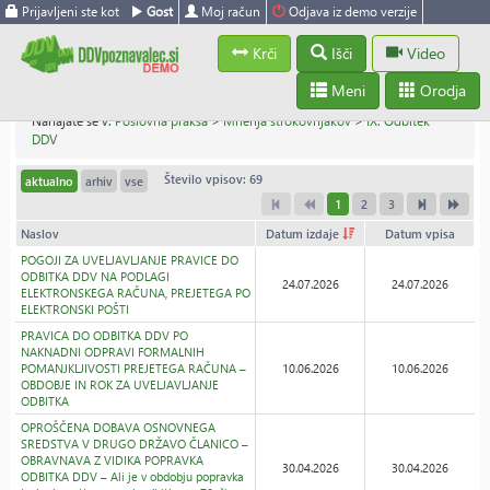
Prijavljeni ste kot
Gost
Moj račun
Odjava iz demo verzije
Krči
Išči
Video
Meni
Orodja
Nahajate se v:
Poslovna praksa
>
Mnenja strokovnjakov
>
IX. Odbitek
DDV
Število vpisov: 69
aktualno
arhiv
vse
1
2
3
Naslov
Datum izdaje
Datum vpisa
POGOJI ZA UVELJAVLJANJE PRAVICE DO
ODBITKA DDV NA PODLAGI
24.07.2026
24.07.2026
ELEKTRONSKEGA RAČUNA, PREJETEGA PO
ELEKTRONSKI POŠTI
PRAVICA DO ODBITKA DDV PO
NAKNADNI ODPRAVI FORMALNIH
POMANJKLJIVOSTI PREJETEGA RAČUNA –
10.06.2026
10.06.2026
OBDOBJE IN ROK ZA UVELJAVLJANJE
ODBITKA
OPROŠČENA DOBAVA OSNOVNEGA
SREDSTVA V DRUGO DRŽAVO ČLANICO –
OBRAVNAVA Z VIDIKA POPRAVKA
30.04.2026
30.04.2026
ODBITKA DDV – Ali je v obdobju popravka