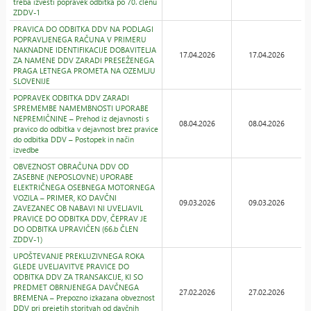
treba izvesti popravek odbitka po 70. členu
ZDDV-1
PRAVICA DO ODBITKA DDV NA PODLAGI
POPRAVLJENEGA RAČUNA V PRIMERU
NAKNADNE IDENTIFIKACIJE DOBAVITELJA
17.04.2026
17.04.2026
ZA NAMENE DDV ZARADI PRESEŽENEGA
PRAGA LETNEGA PROMETA NA OZEMLJU
SLOVENIJE
POPRAVEK ODBITKA DDV ZARADI
SPREMEMBE NAMEMBNOSTI UPORABE
NEPREMIČNINE – Prehod iz dejavnosti s
08.04.2026
08.04.2026
pravico do odbitka v dejavnost brez pravice
do odbitka DDV – Postopek in način
izvedbe
OBVEZNOST OBRAČUNA DDV OD
ZASEBNE (NEPOSLOVNE) UPORABE
ELEKTRIČNEGA OSEBNEGA MOTORNEGA
VOZILA – PRIMER, KO DAVČNI
09.03.2026
09.03.2026
ZAVEZANEC OB NABAVI NI UVELJAVIL
PRAVICE DO ODBITKA DDV, ČEPRAV JE
DO ODBITKA UPRAVIČEN (66.b ČLEN
ZDDV-1)
UPOŠTEVANJE PREKLUZIVNEGA ROKA
GLEDE UVELJAVITVE PRAVICE DO
ODBITKA DDV ZA TRANSAKCIJE, KI SO
PREDMET OBRNJENEGA DAVČNEGA
27.02.2026
27.02.2026
BREMENA – Prepozno izkazana obveznost
DDV pri prejetih storitvah od davčnih