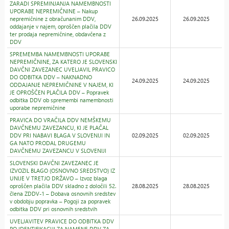
ZARADI SPREMINJANJA NAMEMBNOSTI
UPORABE NEPREMIČNINE – Nakup
nepremičnine z obračunanim DDV,
26.09.2025
26.09.2025
oddajanje v najem, oproščen plačila DDV
ter prodaja nepremičnine, obdavčena z
DDV
SPREMEMBA NAMEMBNOSTI UPORABE
NEPREMIČNINE, ZA KATERO JE SLOVENSKI
DAVČNI ZAVEZANEC UVELJAVIL PRAVICO
DO ODBITKA DDV – NAKNADNO
24.09.2025
24.09.2025
ODDAJANJE NEPREMIČNINE V NAJEM, KI
JE OPROŠČEN PLAČILA DDV – Popravek
odbitka DDV ob spremembi namembnosti
uporabe nepremičnine
PRAVICA DO VRAČILA DDV NEMŠKEMU
DAVČNEMU ZAVEZANCU, KI JE PLAČAL
DDV PRI NABAVI BLAGA V SLOVENIJI IN
02.09.2025
02.09.2025
GA NATO PRODAL DRUGEMU
DAVČNEMU ZAVEZANCU V SLOVENIJI
SLOVENSKI DAVČNI ZAVEZANEC JE
IZVOZIL BLAGO (OSNOVNO SREDSTVO) IZ
UNIJE V TRETJO DRŽAVO – Izvoz blaga
oproščen plačila DDV skladno z določili 52.
28.08.2025
28.08.2025
člena ZDDV-1 – Dobava osnovnih sredstev
v obdobju popravka – Pogoji za popravek
odbitka DDV pri osnovnih sredstvih
UVELJAVITEV PRAVICE DO ODBITKA DDV
PO IDENTIFIKACIJI ZA NAMENE DDV ZA