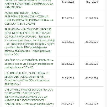
17.07.2025
18.07.2025
NABAVE BLAGA PRED IDENTIFIKACIJO ZA
NAMENE DDV
ZAPOREDNE DOBAVE BLAGA –
PREPRODAJE BLAGA IZVEN OZEMLJA
13.06.2025
13.06.2025
UNIJE OZIROMA PREPRODAJE BLAGA NA
OZEMLJU TRETJE DRŽAVE
SPREMEMBA NAMEMBNOSTI UPORABE
NOVE NEPREMIČNINE PRED DEJANSKO
OZIROMA PRVO UPORABO – Izgradnja
večstanovanjske stavbe, namenjene prodaji
22.05.2025
23.05.2025
– del izgrajenih stanovanj se odda v najem,
oproščen plačila DDV pred dejansko
oziroma prvo uporabo – Način popravka
odbitka DDV
VRAČILO DDV V POTNIŠKEM PROMETU –
Zakonski rok za vračilo DDV prodajalcu na
23.02.2025
23.02.2025
podlagi obrazca DDV-VE
UKRADENO BLAGO, ZA KATEREGA NI
SESTAVLJEN POLICIJSKI ZAPISNIK –
01.03.2024
01.03.2024
Obveznost obračuna DDV ali popravka
odbitka DDV?
UVELJAVITEV PRAVICE DO ODBITKA DDV
OD OSNOVNIH SREDSTEV PO
IDENTIFIKACIJI ZA NAMENE DDV ZA
NABAVE PRED IDENTIFIKACIJO ZA
NAMENE DDV – Pravica do odbitka DDV v
29.06.2022
29.06.2022