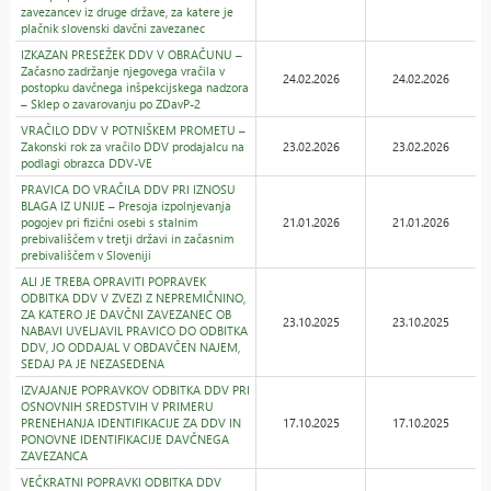
zavezancev iz druge države, za katere je
plačnik slovenski davčni zavezanec
IZKAZAN PRESEŽEK DDV V OBRAČUNU –
Začasno zadržanje njegovega vračila v
24.02.2026
24.02.2026
postopku davčnega inšpekcijskega nadzora
– Sklep o zavarovanju po ZDavP-2
VRAČILO DDV V POTNIŠKEM PROMETU –
Zakonski rok za vračilo DDV prodajalcu na
23.02.2026
23.02.2026
podlagi obrazca DDV-VE
PRAVICA DO VRAČILA DDV PRI IZNOSU
BLAGA IZ UNIJE – Presoja izpolnjevanja
pogojev pri fizični osebi s stalnim
21.01.2026
21.01.2026
prebivališčem v tretji državi in začasnim
prebivališčem v Sloveniji
ALI JE TREBA OPRAVITI POPRAVEK
ODBITKA DDV V ZVEZI Z NEPREMIČNINO,
ZA KATERO JE DAVČNI ZAVEZANEC OB
23.10.2025
23.10.2025
NABAVI UVELJAVIL PRAVICO DO ODBITKA
DDV, JO ODDAJAL V OBDAVČEN NAJEM,
SEDAJ PA JE NEZASEDENA
IZVAJANJE POPRAVKOV ODBITKA DDV PRI
OSNOVNIH SREDSTVIH V PRIMERU
PRENEHANJA IDENTIFIKACIJE ZA DDV IN
17.10.2025
17.10.2025
PONOVNE IDENTIFIKACIJE DAVČNEGA
ZAVEZANCA
VEČKRATNI POPRAVKI ODBITKA DDV