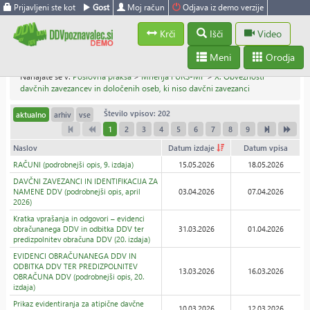
Prijavljeni ste kot
Gost
Moj račun
Odjava iz demo verzije
Krči
Išči
Video
Meni
Orodja
Nahajate se v:
Poslovna praksa
>
Mnenja FURS-MF
>
X. Obveznosti
davčnih zavezancev in določenih oseb, ki niso davčni zavezanci
Število vpisov: 202
aktualno
arhiv
vse
1
2
3
4
5
6
7
8
9
Naslov
Datum izdaje
Datum vpisa
RAČUNI (podrobnejši opis, 9. izdaja)
15.05.2026
18.05.2026
DAVČNI ZAVEZANCI IN IDENTIFIKACIJA ZA
NAMENE DDV (podrobnejši opis, april
03.04.2026
07.04.2026
2026)
Kratka vprašanja in odgovori – evidenci
obračunanega DDV in odbitka DDV ter
31.03.2026
01.04.2026
predizpolnitev obračuna DDV (20. izdaja)
EVIDENCI OBRAČUNANEGA DDV IN
ODBITKA DDV TER PREDIZPOLNITEV
13.03.2026
16.03.2026
OBRAČUNA DDV (podrobnejši opis, 20.
izdaja)
Prikaz evidentiranja za atipične davčne
10.03.2026
12.03.2026