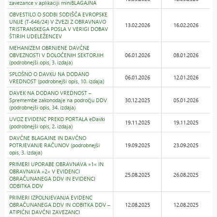
zavezance v aplikaciji miniBLAGAJNA
OBVESTILO O SODBI SODIŠČA EVROPSKE
UNIJE (T-646/24) V ZVEZI Z OBRAVNAVO
13.02.2026
16.02.2026
TRISTRANSKEGA POSLA V VERIGI DOBAV
ŠTIRIH UDELEŽENCEV
MEHANIZEM OBRNJENE DAVČNE
OBVEZNOSTI V DOLOČENIH SEKTORJIH
06.01.2026
08.01.2026
(podrobnejši opis, 3. izdaja)
SPLOŠNO O DAVKU NA DODANO
06.01.2026
12.01.2026
VREDNOST (podrobnejši opis, 10. izdaja)
DAVEK NA DODANO VREDNOST –
Spremembe zakonodaje na področju DDV
30.12.2025
05.01.2026
(podrobnejši opis, 34. izdaja)
UVOZ EVIDENC PREKO PORTALA eDavki
19.11.2025
19.11.2025
(podrobnejši opis, 2. izdaja)
DAVČNE BLAGAJNE IN DAVČNO
POTRJEVANJE RAČUNOV (podrobnejši
19.09.2025
23.09.2025
opis, 3. izdaja)
PRIMERI UPORABE OBRAVNAVA »1« IN
OBRAVNAVA »2« V EVIDENCI
25.08.2025
26.08.2025
OBRAČUNANEGA DDV IN EVIDENCI
ODBITKA DDV
PRIMERI IZPOLNJEVANJA EVIDENC
OBRAČUNANEGA DDV IN ODBITKA DDV –
12.08.2025
12.08.2025
ATIPIČNI DAVČNI ZAVEZANCI