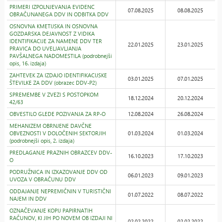
PRIMERI IZPOLNJEVANJA EVIDENC
07.08.2025
08.08.2025
OBRAČUNANEGA DDV IN ODBITKA DDV
OSNOVNA KMETIJSKA IN OSNOVNA
GOZDARSKA DEJAVNOST Z VIDIKA
IDENTIFIKACIJE ZA NAMENE DDV TER
22.01.2025
23.01.2025
PRAVICA DO UVELJAVLJANJA
PAVŠALNEGA NADOMESTILA (podrobnejši
opis, 16. izdaja)
ZAHTEVEK ZA IZDAJO IDENTIFIKACIJSKE
03.01.2025
07.01.2025
ŠTEVILKE ZA DDV (obrazec DDV-P2)
SPREMEMBE V ZVEZI S POSTOPKOM
18.12.2024
20.12.2024
42/63
OBVESTILO GLEDE POZIVANJA ZA RP-O
12.08.2024
26.08.2024
MEHANIZEM OBRNJENE DAVČNE
OBVEZNOSTI V DOLOČENIH SEKTORJIH
01.03.2024
01.03.2024
(podrobnejši opis, 2. izdaja)
PREDLAGANJE PRAZNIH OBRAZCEV DDV-
16.10.2023
17.10.2023
O
PODRUŽNICA IN IZKAZOVANJE DDV OD
06.01.2023
09.01.2023
UVOZA V OBRAČUNU DDV
ODDAJANJE NEPREMIČNIN V TURISTIČNI
01.07.2022
08.07.2022
NAJEM IN DDV
OZNAČEVANJE KOPIJ PAPIRNATIH
RAČUNOV, KI JIH PO NOVEM OB IZDAJI NI
02.02.2022
02.02.2022