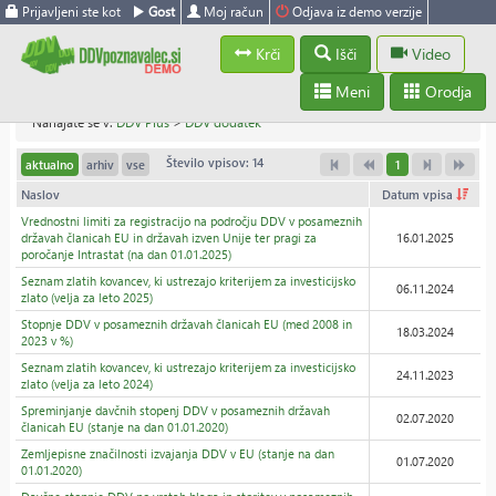
Prijavljeni ste kot
Gost
Moj račun
Odjava iz demo verzije
Krči
Išči
Video
Meni
Orodja
Nahajate se v:
DDV Plus
>
DDV dodatek
Število vpisov: 14
aktualno
arhiv
vse
1
Naslov
Datum vpisa
Vrednostni limiti za registracijo na področju DDV v posameznih
državah članicah EU in državah izven Unije ter pragi za
16.01.2025
poročanje Intrastat (na dan 01.01.2025)
Seznam zlatih kovancev, ki ustrezajo kriterijem za investicijsko
06.11.2024
zlato (velja za leto 2025)
Stopnje DDV v posameznih državah članicah EU (med 2008 in
18.03.2024
2023 v %)
Seznam zlatih kovancev, ki ustrezajo kriterijem za investicijsko
24.11.2023
zlato (velja za leto 2024)
Spreminjanje davčnih stopenj DDV v posameznih državah
02.07.2020
članicah EU (stanje na dan 01.01.2020)
Zemljepisne značilnosti izvajanja DDV v EU (stanje na dan
01.07.2020
01.01.2020)