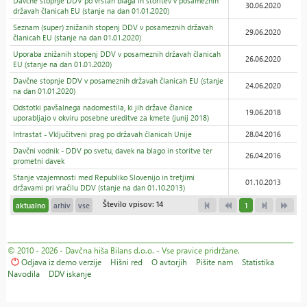
Davčne stopnje DDV po vrstah blaga in storitev v posameznih
30.06.2020
državah članicah EU (stanje na dan 01.01.2020)
Seznam (super) znižanih stopenj DDV v posameznih državah
29.06.2020
članicah EU (stanje na dan 01.01.2020)
Uporaba znižanih stopenj DDV v posameznih državah članicah
26.06.2020
EU (stanje na dan 01.01.2020)
Davčne stopnje DDV v posameznih državah članicah EU (stanje
24.06.2020
na dan 01.01.2020)
Odstotki pavšalnega nadomestila, ki jih države članice
19.06.2018
uporabljajo v okviru posebne ureditve za kmete (junij 2018)
Intrastat - Vključitveni prag po državah članicah Unije
28.04.2016
Davčni vodnik - DDV po svetu, davek na blago in storitve ter
26.04.2016
prometni davek
Stanje vzajemnosti med Republiko Slovenijo in tretjimi
01.10.2013
državami pri vračilu DDV (stanje na dan 01.10.2013)
Število vpisov: 14
aktualno
arhiv
vse
1
© 2010 - 2026 - Davčna hiša Bilans d.o.o. - Vse pravice pridržane.
Odjava iz demo verzije
Hišni red
O avtorjih
Pišite nam
Statistika
Navodila
DDV iskanje