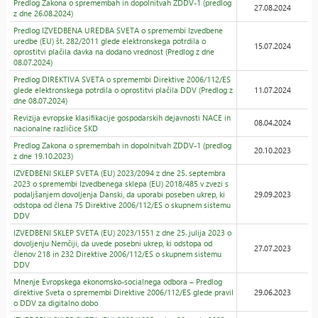
Predlog Zakona o spremembah in dopolnitvah ZDDV-1 (predlog
27.08.2024
z dne 26.08.2024)
Predlog IZVEDBENA UREDBA SVETA o spremembi Izvedbene
uredbe (EU) št. 282/2011 glede elektronskega potrdila o
15.07.2024
oprostitvi plačila davka na dodano vrednost (Predlog z dne
08.07.2024)
Predlog DIREKTIVA SVETA o spremembi Direktive 2006/112/ES
glede elektronskega potrdila o oprostitvi plačila DDV (Predlog z
11.07.2024
dne 08.07.2024)
Revizija evropske klasifikacije gospodarskih dejavnosti NACE in
08.04.2024
nacionalne različice SKD
Predlog Zakona o spremembah in dopolnitvah ZDDV-1 (predlog
20.10.2023
z dne 19.10.2023)
IZVEDBENI SKLEP SVETA (EU) 2023/2094 z dne 25. septembra
2023 o spremembi Izvedbenega sklepa (EU) 2018/485 v zvezi s
podaljšanjem dovoljenja Danski, da uporabi poseben ukrep, ki
29.09.2023
odstopa od člena 75 Direktive 2006/112/ES o skupnem sistemu
DDV
IZVEDBENI SKLEP SVETA (EU) 2023/1551 z dne 25. julija 2023 o
dovoljenju Nemčiji, da uvede posebni ukrep, ki odstopa od
27.07.2023
členov 218 in 232 Direktive 2006/112/ES o skupnem sistemu
DDV
Mnenje Evropskega ekonomsko-socialnega odbora – Predlog
direktive Sveta o spremembi Direktive 2006/112/ES glede pravil
29.06.2023
o DDV za digitalno dobo