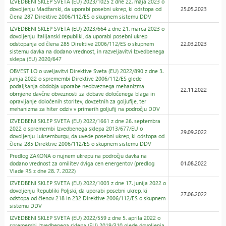
IZVEDBENI SKLEP SVETA (EU) 2023/1025 z dne 22. maja 2023 o
dovoljenju Madžarski, da uporabi posebni ukrep, ki odstopa od
25.05.2023
člena 287 Direktive 2006/112/ES o skupnem sistemu DDV
IZVEDBENI SKLEP SVETA (EU) 2023/664 z dne 21. marca 2023 o
dovoljenju Italijanski republiki, da uporabi posebni ukrep
odstopanja od člena 285 Direktive 2006/112/ES o skupnem
22.03.2023
sistemu davka na dodano vrednost, in razveljavitvi Izvedbenega
sklepa (EU) 2020/647
OBVESTILO o uveljavitvi Direktive Sveta (EU) 2022/890 z dne 3.
junija 2022 o spremembi Direktive 2006/112/ES glede
podaljšanja obdobja uporabe neobveznega mehanizma
22.11.2022
obrnjene davčne obveznosti za dobave določenega blaga in
opravljanje določenih storitev, dovzetnih za goljufije, ter
mehanizma za hiter odziv v primerih goljufij na področju DDV
IZVEDBENI SKLEP SVETA (EU) 2022/1661 z dne 26. septembra
2022 o spremembi Izvedbenega sklepa 2013/677/EU o
29.09.2022
dovoljenju Luksemburgu, da uvede posebni ukrep, ki odstopa od
člena 285 Direktive 2006/112/ES o skupnem sistemu DDV
Predlog ZAKONA o nujnem ukrepu na področju davka na
dodano vrednost za omilitev dviga cen energentov (predlog
01.08.2022
Vlade RS z dne 28. 7. 2022)
IZVEDBENI SKLEP SVETA (EU) 2022/1003 z dne 17. junija 2022 o
dovoljenju Republiki Poljski, da uporabi posebni ukrep, ki
27.06.2022
odstopa od členov 218 in 232 Direktive 2006/112/ES o skupnem
sistemu DDV
IZVEDBENI SKLEP SVETA (EU) 2022/559 z dne 5. aprila 2022 o
spremembi Izvedbenega sklepa (EU) 2019/310 glede dovoljenja,