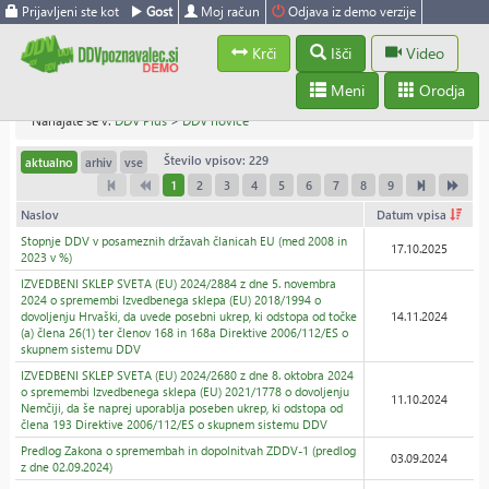
Prijavljeni ste kot
Gost
Moj račun
Odjava iz demo verzije
Krči
Išči
Video
Meni
Orodja
Nahajate se v:
DDV Plus
>
DDV novice
Število vpisov: 229
aktualno
arhiv
vse
1
2
3
4
5
6
7
8
9
Naslov
Datum vpisa
Stopnje DDV v posameznih državah članicah EU (med 2008 in
17.10.2025
2023 v %)
IZVEDBENI SKLEP SVETA (EU) 2024/2884 z dne 5. novembra
2024 o spremembi Izvedbenega sklepa (EU) 2018/1994 o
dovoljenju Hrvaški, da uvede posebni ukrep, ki odstopa od točke
14.11.2024
(a) člena 26(1) ter členov 168 in 168a Direktive 2006/112/ES o
skupnem sistemu DDV
IZVEDBENI SKLEP SVETA (EU) 2024/2680 z dne 8. oktobra 2024
o spremembi Izvedbenega sklepa (EU) 2021/1778 o dovoljenju
11.10.2024
Nemčiji, da še naprej uporablja poseben ukrep, ki odstopa od
člena 193 Direktive 2006/112/ES o skupnem sistemu DDV
Predlog Zakona o spremembah in dopolnitvah ZDDV-1 (predlog
03.09.2024
z dne 02.09.2024)