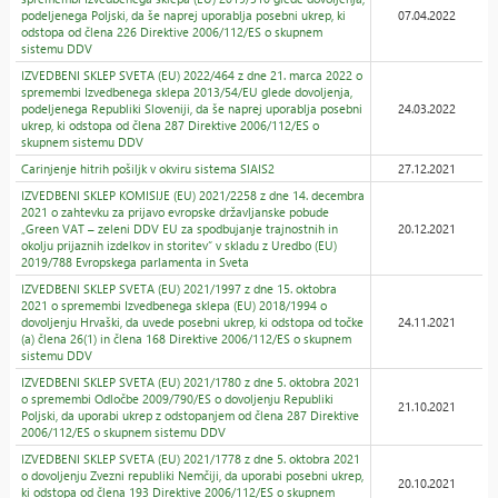
podeljenega Poljski, da še naprej uporablja posebni ukrep, ki
07.04.2022
odstopa od člena 226 Direktive 2006/112/ES o skupnem
sistemu DDV
IZVEDBENI SKLEP SVETA (EU) 2022/464 z dne 21. marca 2022 o
spremembi Izvedbenega sklepa 2013/54/EU glede dovoljenja,
podeljenega Republiki Sloveniji, da še naprej uporablja posebni
24.03.2022
ukrep, ki odstopa od člena 287 Direktive 2006/112/ES o
skupnem sistemu DDV
Carinjenje hitrih pošiljk v okviru sistema SIAIS2
27.12.2021
IZVEDBENI SKLEP KOMISIJE (EU) 2021/2258 z dne 14. decembra
2021 o zahtevku za prijavo evropske državljanske pobude
„Green VAT – zeleni DDV EU za spodbujanje trajnostnih in
20.12.2021
okolju prijaznih izdelkov in storitev“ v skladu z Uredbo (EU)
2019/788 Evropskega parlamenta in Sveta
IZVEDBENI SKLEP SVETA (EU) 2021/1997 z dne 15. oktobra
2021 o spremembi Izvedbenega sklepa (EU) 2018/1994 o
dovoljenju Hrvaški, da uvede posebni ukrep, ki odstopa od točke
24.11.2021
(a) člena 26(1) in člena 168 Direktive 2006/112/ES o skupnem
sistemu DDV
IZVEDBENI SKLEP SVETA (EU) 2021/1780 z dne 5. oktobra 2021
o spremembi Odločbe 2009/790/ES o dovoljenju Republiki
21.10.2021
Poljski, da uporabi ukrep z odstopanjem od člena 287 Direktive
2006/112/ES o skupnem sistemu DDV
IZVEDBENI SKLEP SVETA (EU) 2021/1778 z dne 5. oktobra 2021
o dovoljenju Zvezni republiki Nemčiji, da uporabi posebni ukrep,
20.10.2021
ki odstopa od člena 193 Direktive 2006/112/ES o skupnem