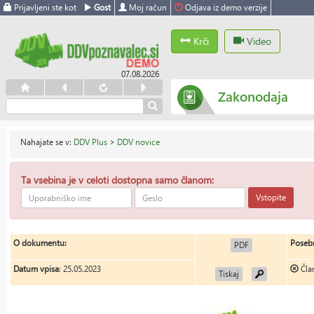
Prijavljeni ste kot
Gost
Moj račun
Odjava iz demo verzije
Krči
Video
07.08.2026
Zakonodaja
Nahajate se v:
DDV Plus
>
DDV novice
Ta vsebina je v celoti dostopna samo članom:
Vstopite
O dokumentu:
Posebn
PDF
Datum vpisa
: 25.05.2023
Čla
Tiskaj