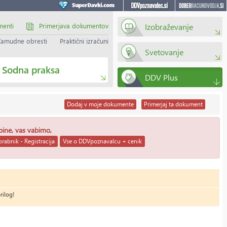
menti
Primerjava dokumentov
Izobraževanje
Zamudne obresti
Praktični izračuni
Svetovanje
Sodna praksa
DDV Plus
Dodaj
v moje dokumente
Primerjaj
ta dokument
ebine, vas vabimo,
rabnik - Registracija
Vse o DDVpoznavalcu + cenik
rilog!