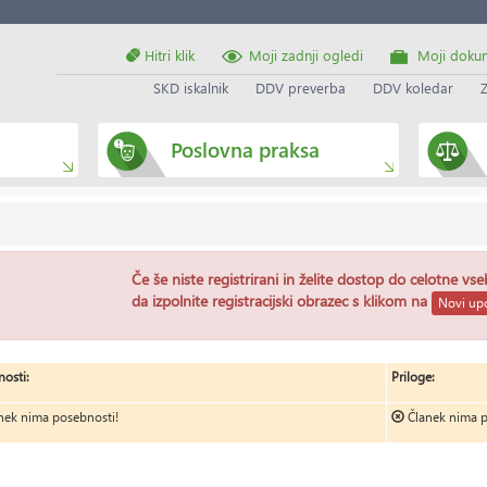
Hitri klik
Moji zadnji ogledi
Moji doku
SKD iskalnik
DDV preverba
DDV koledar
Poslovna praksa
Če še niste registrirani in želite dostop do celotne vs
da izpolnite registracijski obrazec s klikom na
Novi upo
osti:
Priloge:
nek nima posebnosti!
Članek nima p