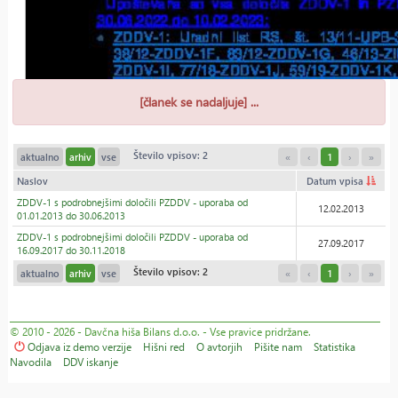
[članek se nadaljuje] ...
Število vpisov: 2
aktualno
arhiv
vse
«
‹
1
›
»
Naslov
Datum vpisa
ZDDV-1 s podrobnejšimi določili PZDDV - uporaba od
12.02.2013
01.01.2013 do 30.06.2013
ZDDV-1 s podrobnejšimi določili PZDDV - uporaba od
27.09.2017
16.09.2017 do 30.11.2018
Število vpisov: 2
aktualno
arhiv
vse
«
‹
1
›
»
© 2010 - 2026 - Davčna hiša Bilans d.o.o. - Vse pravice pridržane.
Odjava iz demo verzije
Hišni red
O avtorjih
Pišite nam
Statistika
Navodila
DDV iskanje