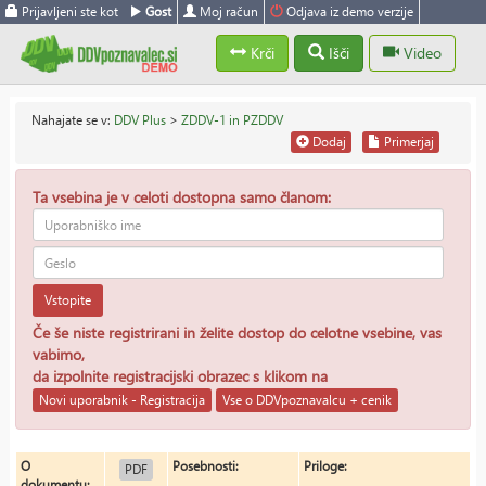
Prijavljeni ste kot
Gost
Moj račun
Odjava iz demo verzije
Krči
Išči
Video
Nahajate se v:
DDV Plus
>
ZDDV-1 in PZDDV
Dodaj
Primerjaj
Ta vsebina je v celoti dostopna samo članom:
Vstopite
Če še niste registrirani in želite dostop do celotne vsebine, vas
vabimo,
da izpolnite registracijski obrazec s klikom na
Novi uporabnik - Registracija
Vse o DDVpoznavalcu + cenik
O
Posebnosti:
Priloge:
PDF
dokumentu: