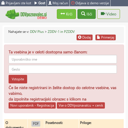
Prijavljeni ste kot
Gost
Moj račun
Odjava iz demo verzije
Krči
Išči
Video
Nahajate se v:
DDV Plus
>
ZDDV-1 in PZDDV
Dodaj
Primerjaj
Ta vsebina je v celoti dostopna samo članom:
Vstopite
Če še niste registrirani in želite dostop do celotne vsebine, vas
vabimo,
da izpolnite registracijski obrazec s klikom na
Novi uporabnik - Registracija
Vse o DDVpoznavalcu + cenik
O
Posebnosti:
Priloge:
PDF
dokumentu: