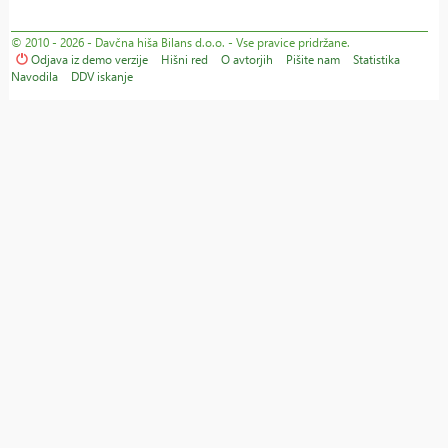
© 2010 - 2026 - Davčna hiša Bilans d.o.o. - Vse pravice pridržane.
Odjava iz demo verzije
Hišni red
O avtorjih
Pišite nam
Statistika
Navodila
DDV iskanje