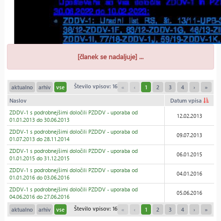
[članek se nadaljuje] ...
Število vpisov: 16
aktualno
arhiv
vse
«
‹
1
2
3
4
›
»
Naslov
Datum vpisa
ZDDV-1 s podrobnejšimi določili PZDDV - uporaba od
12.02.2013
01.01.2013 do 30.06.2013
ZDDV-1 s podrobnejšimi določili PZDDV - uporaba od
09.07.2013
01.07.2013 do 28.11.2014
ZDDV-1 s podrobnejšimi določili PZDDV - uporaba od
06.01.2015
01.01.2015 do 31.12.2015
ZDDV-1 s podrobnejšimi določili PZDDV - uporaba od
04.01.2016
01.01.2016 do 03.06.2016
ZDDV-1 s podrobnejšimi določili PZDDV - uporaba od
05.06.2016
04.06.2016 do 27.06.2016
Število vpisov: 16
aktualno
arhiv
vse
«
‹
1
2
3
4
›
»