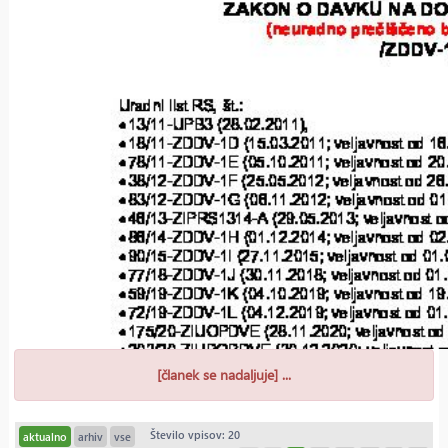
[članek se nadaljuje] ...
Število vpisov: 20
aktualno
arhiv
vse