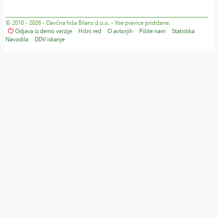
© 2010 - 2026 - Davčna hiša Bilans d.o.o. - Vse pravice pridržane.
Odjava iz demo verzije
Hišni red
O avtorjih
Pišite nam
Statistika
Navodila
DDV iskanje