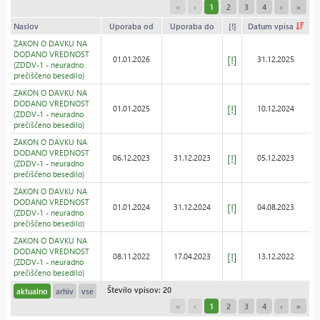
«
‹
1
2
3
4
›
»
Naslov
Uporaba od
Uporaba do
[!]
Datum vpisa
ZAKON O DAVKU NA
DODANO VREDNOST
[!]
01.01.2026
31.12.2025
(ZDDV-1 - neuradno
prečiščeno besedilo)
ZAKON O DAVKU NA
DODANO VREDNOST
[!]
01.01.2025
10.12.2024
(ZDDV-1 - neuradno
prečiščeno besedilo)
ZAKON O DAVKU NA
DODANO VREDNOST
[!]
06.12.2023
31.12.2023
05.12.2023
(ZDDV-1 - neuradno
prečiščeno besedilo)
ZAKON O DAVKU NA
DODANO VREDNOST
[!]
01.01.2024
31.12.2024
04.08.2023
(ZDDV-1 - neuradno
prečiščeno besedilo)
ZAKON O DAVKU NA
DODANO VREDNOST
[!]
08.11.2022
17.04.2023
13.12.2022
(ZDDV-1 - neuradno
prečiščeno besedilo)
Število vpisov: 20
aktualno
arhiv
vse
«
‹
1
2
3
4
›
»