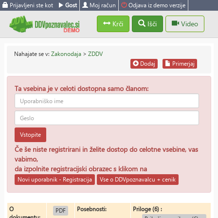
Prijavljeni ste kot
Gost
Moj račun
Odjava iz demo verzije
Krči
Išči
Video
Nahajate se v:
Zakonodaja
>
ZDDV
Dodaj
Primerjaj
Ta vsebina je v celoti dostopna samo članom:
Vstopite
Če še niste registrirani in želite dostop do celotne vsebine, vas
vabimo,
da izpolnite registracijski obrazec s klikom na
Novi uporabnik - Registracija
Vse o DDVpoznavalcu + cenik
O
Posebnosti:
Priloge (6) :
PDF
dokumentu: