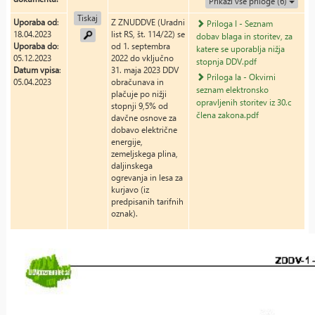
Prikaži vse priloge (6)
Tiskaj
Uporaba od
:
Z ZNUDDVE (Uradni
Priloga I - Seznam
18.04.2023
list RS, št. 114/22) se
dobav blaga in storitev, za
Uporaba do
:
od 1. septembra
katere se uporablja nižja
05.12.2023
2022 do vključno
stopnja DDV.pdf
Datum vpisa
:
31. maja 2023 DDV
Priloga Ia - Okvirni
05.04.2023
obračunava in
seznam elektronsko
plačuje po nižji
opravljenih storitev iz 30.c
stopnji 9,5% od
člena zakona.pdf
davčne osnove za
dobavo električne
energije,
zemeljskega plina,
daljinskega
ogrevanja in lesa za
kurjavo (iz
predpisanih tarifnih
oznak).