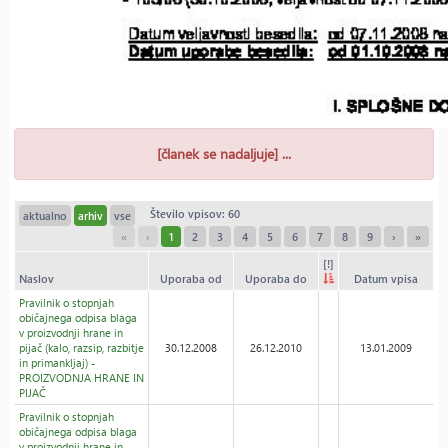
[članek se nadaljuje] ...
Število vpisov: 60
aktualno
arhiv
vse
«
‹
1
2
3
4
5
6
7
8
9
›
»
[!]
Naslov
Uporaba od
Uporaba do
Datum vpisa
Pravilnik o stopnjah
običajnega odpisa blaga
v proizvodnji hrane in
pijač (kalo, razsip, razbitje
30.12.2008
26.12.2010
13.01.2009
in primankljaj) -
PROIZVODNJA HRANE IN
PIJAČ
Pravilnik o stopnjah
običajnega odpisa blaga
v proizvodnji hrane in