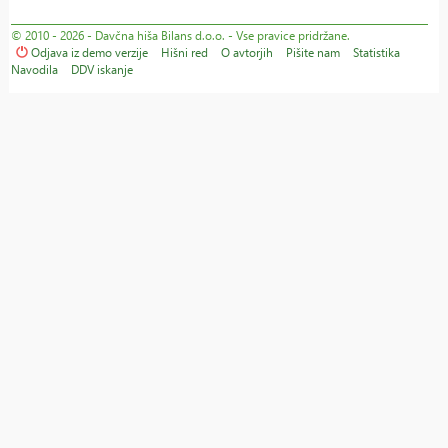
© 2010 - 2026 - Davčna hiša Bilans d.o.o. - Vse pravice pridržane.
Odjava iz demo verzije
Hišni red
O avtorjih
Pišite nam
Statistika
Navodila
DDV iskanje