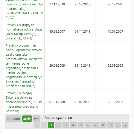
pijač (kalo, razsip, razbitje
27.12.2010
26.12.2012
28.12.2010
in primankljaj) -
PROIZVODNJA HRANE IN
PIJAČ
Pravilnik o stopnjah
normalnega odpisa blaga
15.06.2007
07.11.2011
10.07.2007
(kalo, razsip, razbitje,
okvara) - LEKARNE
Pravilnik o pogojih in
načinu oprostitve davkov
za diplomatska
predstavništva, konzulate
ter mednarodne
29.08.2009
31.12.2011
02.09.2009
organizacije v skladu z
mednarodnimi
pogodbami, ki obvezujejo
Slovenijo (neuradno
prečiščeno besedilo)
Pravilnik o izvajanju
Zakona o davku na
dodano vrednost (PZDDV
01.01.2008
29.02.2008
28.12.2007
- neuradno prečiščeno
besedilo)
Število vpisov: 60
aktualno
arhiv
vse
«
‹
1
2
3
4
5
6
7
8
9
›
»