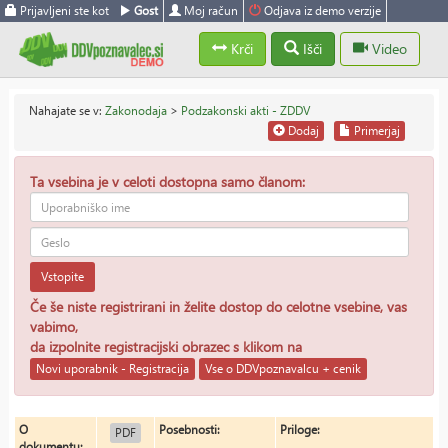
Prijavljeni ste kot
Gost
Moj račun
Odjava iz demo verzije
Krči
Išči
Video
Nahajate se v:
Zakonodaja
>
Podzakonski akti - ZDDV
Dodaj
Primerjaj
Ta vsebina je v celoti dostopna samo članom:
Vstopite
Če še niste registrirani in želite dostop do celotne vsebine, vas
vabimo,
da izpolnite registracijski obrazec s klikom na
Novi uporabnik - Registracija
Vse o DDVpoznavalcu + cenik
O
Posebnosti:
Priloge:
PDF
dokumentu: