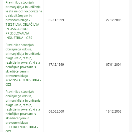
Pravilnik o stopnjah
primanjkljaja in uničenja,
ki sta neločljivo povezana
s skladiščenjem in
prevozom blaga -
05.11.1999
22.12.2003
TEKSTILNA, OBLAČILNA
IN USNJARSKO
PREDELOVALNA
INDUSTRIJA - GZS
Pravilnik o stopnjah
običajnega odpisa,
primanjkljaja in uničenja
blaga (kalo, razsip,
razbitje in okvara), ki sta
17.12.1999
07.01.2004
neločljivo povezana s
skladiščenjem in
prevozom blaga -
KOVINSKA INDUSTRIJA -
GZS
Pravilnik o stopnjah
običajnega odpisa,
primanjkljaja in uničenja
blaga (kalo, razsip,
razbitje in okvara), ki sta
08.06.2000
18.12.2003
neločljivo povezana s
skladiščenjem in
prevozom blaga -
ELEKTROINDUSTRIJA -
GZS