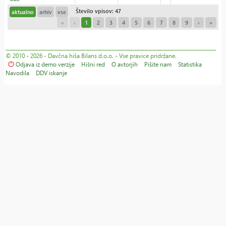
Število vpisov: 47
aktualno
arhiv
vse
«
‹
1
2
3
4
5
6
7
8
9
›
»
© 2010 - 2026 - Davčna hiša Bilans d.o.o. - Vse pravice pridržane.
Odjava iz demo verzije
Hišni red
O avtorjih
Pišite nam
Statistika
Navodila
DDV iskanje