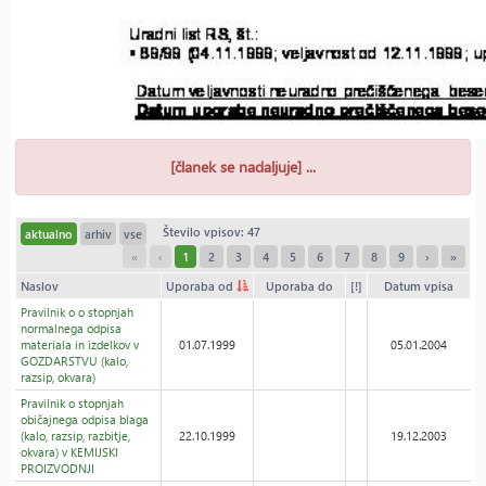
[članek se nadaljuje] ...
Število vpisov: 47
aktualno
arhiv
vse
«
‹
1
2
3
4
5
6
7
8
9
›
»
Naslov
Uporaba od
Uporaba do
[!]
Datum vpisa
Pravilnik o o stopnjah
normalnega odpisa
materiala in izdelkov v
01.07.1999
05.01.2004
GOZDARSTVU (kalo,
razsip, okvara)
Pravilnik o stopnjah
običajnega odpisa blaga
(kalo, razsip, razbitje,
22.10.1999
19.12.2003
okvara) v KEMIJSKI
PROIZVODNJI