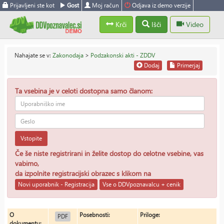
Prijavljeni ste kot
Gost
Moj račun
Odjava iz demo verzije
Krči
Išči
Video
Nahajate se v:
Zakonodaja
>
Podzakonski akti - ZDDV
Dodaj
Primerjaj
Ta vsebina je v celoti dostopna samo članom:
Vstopite
Če še niste registrirani in želite dostop do celotne vsebine, vas
vabimo,
da izpolnite registracijski obrazec s klikom na
Novi uporabnik - Registracija
Vse o DDVpoznavalcu + cenik
O
Posebnosti:
Priloge:
PDF
dokumentu: