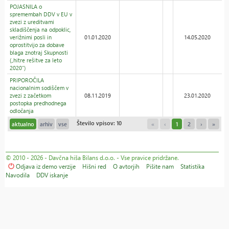
POJASNILA o
spremembah DDV v EU v
zvezi z ureditvami
skladiščenja na odpoklic,
verižnimi posli in
01.01.2020
14.05.2020
oprostitvijo za dobave
blaga znotraj Skupnosti
(„hitre rešitve za leto
2020“)
PRIPOROČILA
nacionalnim sodiščem v
zvezi z začetkom
08.11.2019
23.01.2020
postopka predhodnega
odločanja
Število vpisov: 10
aktualno
arhiv
vse
«
‹
1
2
›
»
© 2010 - 2026 - Davčna hiša Bilans d.o.o. - Vse pravice pridržane.
Odjava iz demo verzije
Hišni red
O avtorjih
Pišite nam
Statistika
Navodila
DDV iskanje