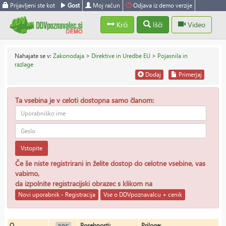
Prijavljeni ste kot
Gost
Moj račun
Odjava iz demo verzije
Krči
Išči
Video
Nahajate se v:
Zakonodaja
>
Direktive in Uredbe EU
>
Pojasnila in
razlage
Dodaj
Primerjaj
Ta vsebina je v celoti dostopna samo članom:
Vstopite
Če še niste registrirani in želite dostop do celotne vsebine, vas
vabimo,
da izpolnite registracijski obrazec s klikom na
Novi uporabnik - Registracija
Vse o DDVpoznavalcu + cenik
O
Posebnosti:
Priloge: