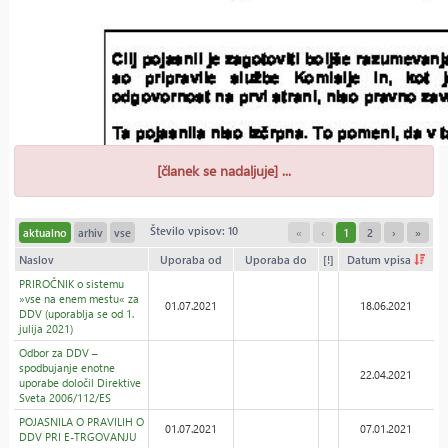
[članek se nadaljuje] ...
Število vpisov: 10
aktualno
arhiv
vse
«
‹
1
2
›
»
Naslov
Uporaba od
Uporaba do
[!]
Datum vpisa
PRIROČNIK o sistemu
»vse na enem mestu« za
01.07.2021
18.06.2021
DDV (uporablja se od 1.
julija 2021)
Odbor za DDV –
spodbujanje enotne
22.04.2021
uporabe določil Direktive
Sveta 2006/112/ES
POJASNILA O PRAVILIH O
01.07.2021
07.01.2021
DDV PRI E-TRGOVANJU