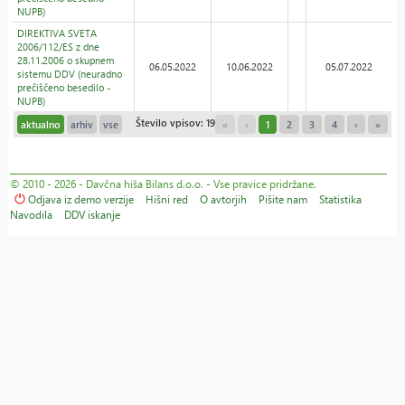
NUPB)
DIREKTIVA SVETA
2006/112/ES z dne
28.11.2006 o skupnem
06.05.2022
10.06.2022
05.07.2022
sistemu DDV (neuradno
prečiščeno besedilo -
NUPB)
Število vpisov: 19
aktualno
arhiv
vse
«
‹
1
2
3
4
›
»
© 2010 - 2026 - Davčna hiša Bilans d.o.o. - Vse pravice pridržane.
Odjava iz demo verzije
Hišni red
O avtorjih
Pišite nam
Statistika
Navodila
DDV iskanje