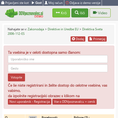
Prijavljeni ste kot
Gost
Moj račun
Odjava iz demo verzije
Krči
Išči
Video
Nahajate se v:
Zakonodaja
>
Direktive in Uredbe EU
>
Direktiva Sveta
2006-112-ES
Dodaj
Primerjaj
Ta vsebina je v celoti dostopna samo članom:
Vstopite
Če še niste registrirani in želite dostop do celotne vsebine, vas
vabimo,
da izpolnite registracijski obrazec s klikom na
Novi uporabnik - Registracija
Vse o DDVpoznavalcu + cenik
O
Posebnosti:
Priloge (2) :