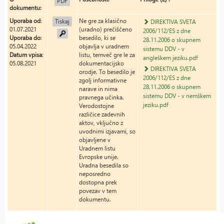
PDF
dokumentu:
Uporaba od
:
Ne gre za klasično
Tiskaj
DIREKTIVA SVETA
01.07.2021
(uradno) prečiščeno
2006/112/ES z dne
Uporaba do
:
besedilo, ki se
28.11.2006 o skupnem
05.04.2022
objavlja v uradnem
sistemu DDV - v
Datum vpisa
:
listu, temveč gre le za
angleškem jeziku.pdf
05.08.2021
dokumentacijsko
DIREKTIVA SVETA
orodje. To besedilo je
2006/112/ES z dne
zgolj informativne
28.11.2006 o skupnem
narave in nima
sistemu DDV - v nemškem
pravnega učinka.
jeziku.pdf
Verodostojne
različice zadevnih
aktov, vključno z
uvodnimi izjavami, so
objavljene v
Uradnem listu
Evropske unije.
Uradna besedila so
neposredno
dostopna prek
povezav v tem
dokumentu.