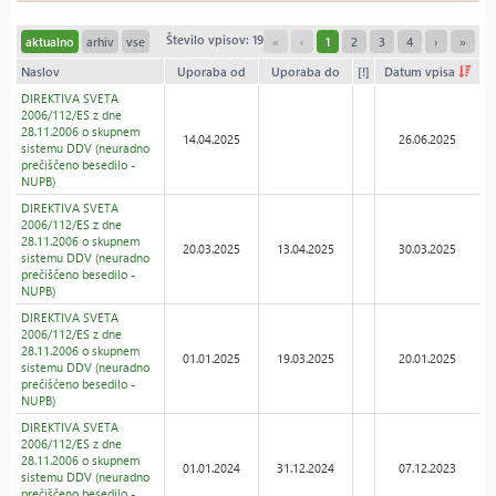
Število vpisov: 19
aktualno
arhiv
vse
«
‹
1
2
3
4
›
»
Naslov
Uporaba od
Uporaba do
[!]
Datum vpisa
DIREKTIVA SVETA
2006/112/ES z dne
28.11.2006 o skupnem
14.04.2025
26.06.2025
sistemu DDV (neuradno
prečiščeno besedilo -
NUPB)
DIREKTIVA SVETA
2006/112/ES z dne
28.11.2006 o skupnem
20.03.2025
13.04.2025
30.03.2025
sistemu DDV (neuradno
prečiščeno besedilo -
NUPB)
DIREKTIVA SVETA
2006/112/ES z dne
28.11.2006 o skupnem
01.01.2025
19.03.2025
20.01.2025
sistemu DDV (neuradno
prečiščeno besedilo -
NUPB)
DIREKTIVA SVETA
2006/112/ES z dne
28.11.2006 o skupnem
01.01.2024
31.12.2024
07.12.2023
sistemu DDV (neuradno
prečiščeno besedilo -