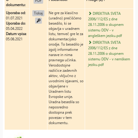
PDF
dokumentu:
Uporaba od
:
Ne gre za klasično
Tiskaj
DIREKTIVA SVETA
01.07.2021
(uradno) prečiščeno
2006/112/ES z dne
Uporaba do
:
besedilo, ki se
28.11.2006 o skupnem
05.04.2022
objavlja v uradnem
sistemu DDV - v
Datum vpisa
:
listu, temveč gre le za
angleškem jeziku.pdf
05.08.2021
dokumentacijsko
DIREKTIVA SVETA
orodje. To besedilo je
2006/112/ES z dne
zgolj informativne
28.11.2006 o skupnem
narave in nima
sistemu DDV - v nemškem
pravnega učinka.
jeziku.pdf
Verodostojne
različice zadevnih
aktov, vključno z
uvodnimi izjavami, so
objavljene v
Uradnem listu
Evropske unije.
Uradna besedila so
neposredno
dostopna prek
povezav v tem
dokumentu.