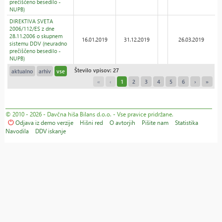
prečiščeno besedilo -
NUPB)
DIREKTIVA SVETA
2006/112/ES z dne
28.11.2006 o skupnem
16.01.2019
31.12.2019
26.03.2019
sistemu DDV (neuradno
prečiščeno besedilo -
NUPB)
Število vpisov: 27
aktualno
arhiv
vse
«
‹
1
2
3
4
5
6
›
»
© 2010 - 2026 - Davčna hiša Bilans d.o.o. - Vse pravice pridržane.
Odjava iz demo verzije
Hišni red
O avtorjih
Pišite nam
Statistika
Navodila
DDV iskanje