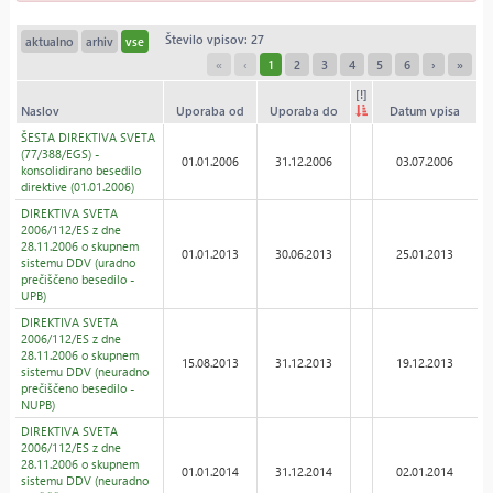
Število vpisov: 27
aktualno
arhiv
vse
«
‹
1
2
3
4
5
6
›
»
[!]
Naslov
Uporaba od
Uporaba do
Datum vpisa
ŠESTA DIREKTIVA SVETA
(77/388/EGS) -
01.01.2006
31.12.2006
03.07.2006
konsolidirano besedilo
direktive (01.01.2006)
DIREKTIVA SVETA
2006/112/ES z dne
28.11.2006 o skupnem
01.01.2013
30.06.2013
25.01.2013
sistemu DDV (uradno
prečiščeno besedilo -
UPB)
DIREKTIVA SVETA
2006/112/ES z dne
28.11.2006 o skupnem
15.08.2013
31.12.2013
19.12.2013
sistemu DDV (neuradno
prečiščeno besedilo -
NUPB)
DIREKTIVA SVETA
2006/112/ES z dne
28.11.2006 o skupnem
01.01.2014
31.12.2014
02.01.2014
sistemu DDV (neuradno