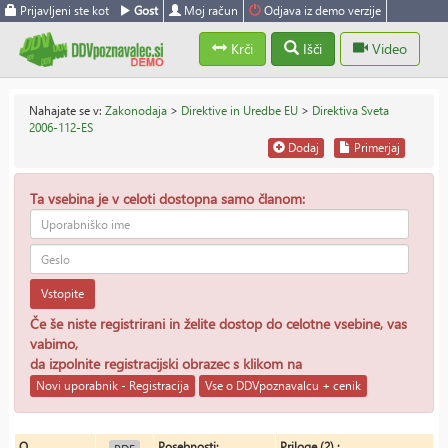
Prijavljeni ste kot
Gost
Moj račun
Odjava iz demo verzije
Krči
Išči
Video
Nahajate se v:
Zakonodaja
>
Direktive in Uredbe EU
>
Direktiva Sveta
2006-112-ES
Dodaj
Primerjaj
Ta vsebina je v celoti dostopna samo članom:
Vstopite
Če še niste registrirani in želite dostop do celotne vsebine, vas
vabimo,
da izpolnite registracijski obrazec s klikom na
Novi uporabnik - Registracija
Vse o DDVpoznavalcu + cenik
O
Posebnosti:
Priloge (2) :