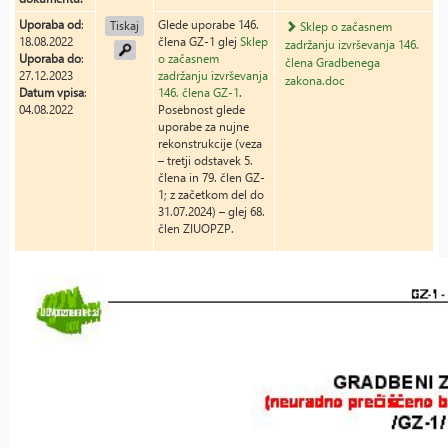
Uporaba od
:
Glede uporabe 146.
Tiskaj
Sklep o začasnem
18.08.2022
člena GZ-1 glej
Sklep
zadržanju izvrševanja 146.
Uporaba do
:
o začasnem
člena Gradbenega
27.12.2023
zadržanju izvrševanja
zakona.doc
Datum vpisa
:
146. člena GZ-1
.
04.08.2022
Posebnost glede
uporabe za nujne
rekonstrukcije (veza
– tretji odstavek 5.
člena in 79. člen GZ-
1; z začetkom del do
31.07.2024) – glej 68.
člen ZIUOPZP.