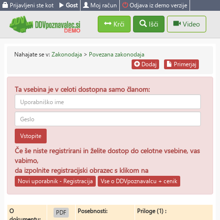
Prijavljeni ste kot
Gost
Moj račun
Odjava iz demo verzije
Krči
Išči
Video
Nahajate se v:
Zakonodaja
>
Povezana zakonodaja
Dodaj
Primerjaj
Ta vsebina je v celoti dostopna samo članom:
Vstopite
Če še niste registrirani in želite dostop do celotne vsebine, vas
vabimo,
da izpolnite registracijski obrazec s klikom na
Novi uporabnik - Registracija
Vse o DDVpoznavalcu + cenik
O
Posebnosti:
Priloge (1) :
PDF
dokumentu: