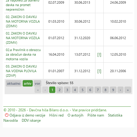
za napoved za odmero
02.07.2009
30.06.2013
24.06.2009
davka na promet
nepremičnin
02. ZAKON O DAVKU
NA MOTORNA VOZILA
01.03.2010
30.06.2012
10.02.2010
(ZDMV)
02. ZAKON O DAVKU
NA MOTORNA VOZILA
01.07.2012
31.12.2020
06.06.2012
(ZDMV)
02.a Pravilnik o obrazcu
[!]
za obračun davka na
16.04.2010
13.07.2012
12.05.2010
motorna vozila
03. ZAKON O DAVKU
[!]
NA VODNA PLOVILA
01.01.2007
31.12.2012
20.11.2006
(ZDVP)
Število vpisov: 55
aktualno
arhiv
vse
«
‹
1
2
3
4
5
6
7
8
9
›
»
© 2010 - 2026 - Davčna hiša Bilans d.o.o. - Vse pravice pridržane.
Odjava iz demo verzije
Hišni red
O avtorjih
Pišite nam
Statistika
Navodila
DDV iskanje