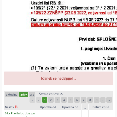
[članek se nadaljuje] ...
Število vpisov: 55
aktualno
arhiv
vse
«
‹
1
2
3
4
5
6
7
8
9
›
»
Naslov
Uporaba od
Uporaba do
[!]
Datum vpisa
01.a Pravilnik o obrazcu