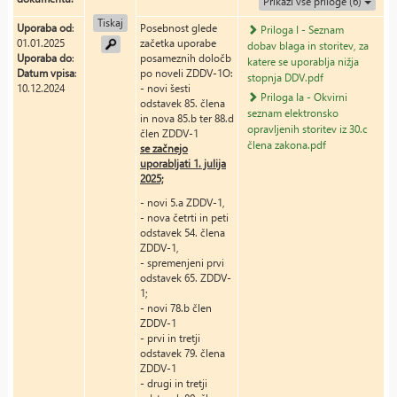
Prikaži vse priloge (6)
Tiskaj
Uporaba od
:
Posebnost glede
Priloga I - Seznam
01.01.2025
začetka uporabe
dobav blaga in storitev, za
Uporaba do
:
posameznih določb
katere se uporablja nižja
Datum vpisa
:
po noveli ZDDV-1O:
stopnja DDV.pdf
10.12.2024
- novi šesti
Priloga Ia - Okvirni
odstavek 85. člena
seznam elektronsko
in nova 85.b ter 88.d
opravljenih storitev iz 30.c
člen ZDDV-1
člena zakona.pdf
se začnejo
uporabljati 1. julija
2025;
- novi 5.a ZDDV-1,
- nova četrti in peti
odstavek 54. člena
ZDDV-1,
- spremenjeni prvi
odstavek 65. ZDDV-
1;
- novi 78.b člen
ZDDV-1
- prvi in tretji
odstavek 79. člena
ZDDV-1
- drugi in tretji