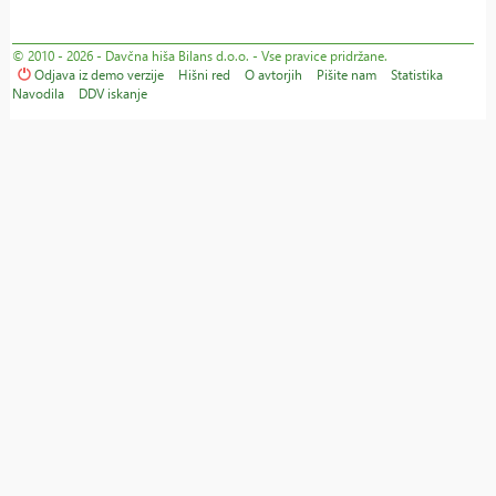
© 2010 - 2026 - Davčna hiša Bilans d.o.o. - Vse pravice pridržane.
Odjava iz demo verzije
Hišni red
O avtorjih
Pišite nam
Statistika
Navodila
DDV iskanje