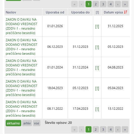
«
‹
1
2
3
4
›
»
Naslov
Uporaba od
Uporaba do
[!]
Datum vpisa
ZAKON O DAVKU NA
DODANO VREDNOST
[!]
01.01.2026
31.12.2025
(ZDDV-1 - neuradno
prečiščeno besedilo)
ZAKON O DAVKU NA
DODANO VREDNOST
[!]
06.12.2023
31.12.2023
05.12.2023
(ZDDV-1 - neuradno
prečiščeno besedilo)
ZAKON O DAVKU NA
DODANO VREDNOST
[!]
01.01.2024
31.12.2024
04.08.2023
(ZDDV-1 - neuradno
prečiščeno besedilo)
ZAKON O DAVKU NA
DODANO VREDNOST
[!]
18.04.2023
05.12.2023
05.04.2023
(ZDDV-1 - neuradno
prečiščeno besedilo)
ZAKON O DAVKU NA
DODANO VREDNOST
[!]
08.11.2022
17.04.2023
13.12.2022
(ZDDV-1 - neuradno
prečiščeno besedilo)
Število vpisov: 20
aktualno
arhiv
vse
«
‹
1
2
3
4
›
»