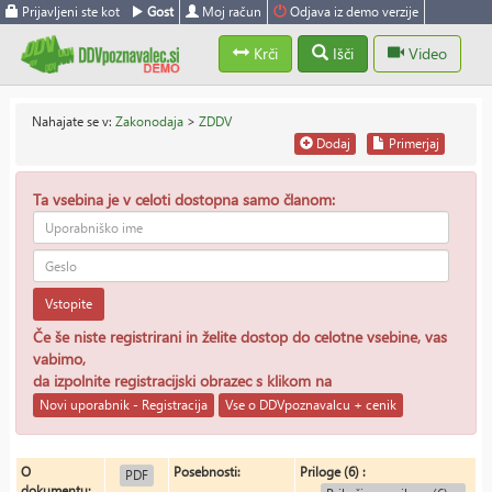
Prijavljeni ste kot
Gost
Moj račun
Odjava iz demo verzije
Krči
Išči
Video
Nahajate se v:
Zakonodaja
>
ZDDV
Dodaj
Primerjaj
Ta vsebina je v celoti dostopna samo članom:
Vstopite
Če še niste registrirani in želite dostop do celotne vsebine, vas
vabimo,
da izpolnite registracijski obrazec s klikom na
Novi uporabnik - Registracija
Vse o DDVpoznavalcu + cenik
O
Posebnosti:
Priloge (6) :
PDF
dokumentu: