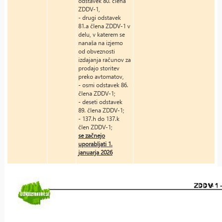
odstavek 80. člena
ZDDV-1,
- drugi odstavek
81.a člena ZDDV-1 v
delu, v katerem se
nanaša na izjemo
od obveznosti
izdajanja računov za
prodajo storitev
preko avtomatov,
- osmi odstavek 86.
člena ZDDV-1;
- deseti odstavek
89. člena ZDDV-1;
- 137.h do 137.k
člen ZDDV-1;
se začnejo
uporabljati 1.
januarja 2026