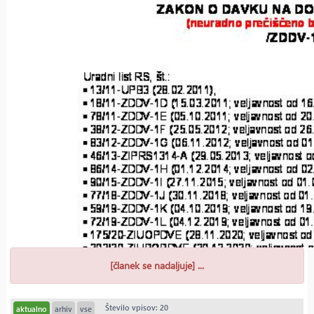
[članek se nadaljuje] ...
Število vpisov: 20
aktualno
arhiv
vse