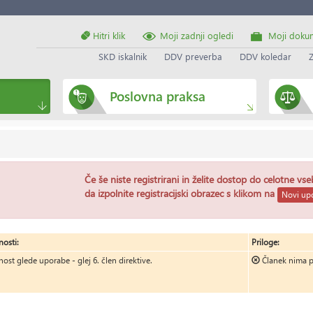
Hitri klik
Moji zadnji ogledi
Moji doku
SKD iskalnik
DDV preverba
DDV koledar
Poslovna praksa
Če še niste registrirani in želite dostop do celotne vs
da izpolnite registracijski obrazec s klikom na
Novi upo
osti:
Priloge:
ost glede uporabe - glej 6. člen direktive.
Članek nima p