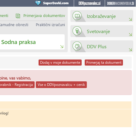
menti
Primerjava dokumentov
Izobraževanje
Zamudne obresti
Praktični izračuni
Svetovanje
Sodna praksa
DDV Plus
Dodaj
v moje dokumente
Primerjaj
ta dokument
ebine, vas vabimo,
rabnik - Registracija
Vse o DDVpoznavalcu + cenik
rilog!