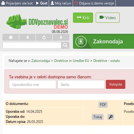
Prijavljeni ste kot
Gost
Moj račun
Odjava iz demo verzije
Krči
Video
08.08.2026
Zakonodaja
Nahajate se v:
Zakonodaja
>
Direktive in Uredbe EU
>
Direktive - ostalo
Ta vsebina je v celoti dostopna samo članom:
Vstopite
O dokumentu:
Posebn
PDF
Uporaba od
: 14.04.2025
Posebn
Uporaba do
:
Tiskaj
Datum vpisa
: 26.03.2025