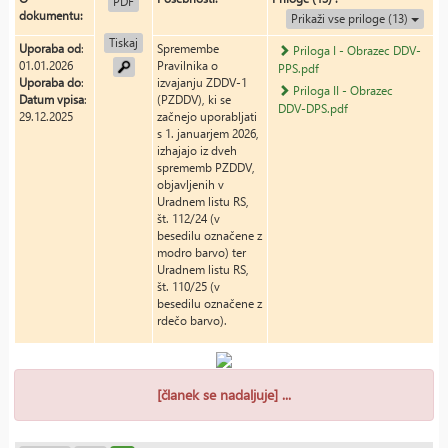
PDF
dokumentu:
Prikaži vse priloge (13)
Tiskaj
Uporaba od
:
Spremembe
Priloga I - Obrazec DDV-
01.01.2026
Pravilnika o
PPS.pdf
Uporaba do
:
izvajanju ZDDV-1
Priloga II - Obrazec
Datum vpisa
:
(PZDDV), ki se
DDV-DPS.pdf
29.12.2025
začnejo uporabljati
s 1. januarjem 2026,
izhajajo iz dveh
sprememb PZDDV,
objavljenih v
Uradnem listu RS,
št. 112/24 (v
besedilu označene z
modro barvo) ter
Uradnem listu RS,
št. 110/25 (v
besedilu označene z
rdečo barvo).
[članek se nadaljuje] ...