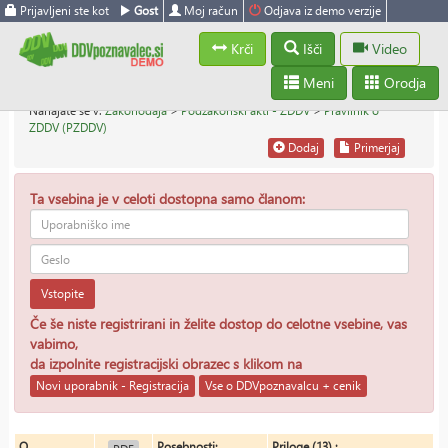
Prijavljeni ste kot
Gost
Moj račun
Odjava iz demo verzije
Krči
Išči
Video
Meni
Orodja
Nahajate se v:
Zakonodaja
>
Podzakonski akti - ZDDV
>
Pravilnik o
ZDDV (PZDDV)
Dodaj
Primerjaj
Ta vsebina je v celoti dostopna samo članom:
Vstopite
Če še niste registrirani in želite dostop do celotne vsebine, vas
vabimo,
da izpolnite registracijski obrazec s klikom na
Novi uporabnik - Registracija
Vse o DDVpoznavalcu + cenik
O
Posebnosti:
Priloge (13) :