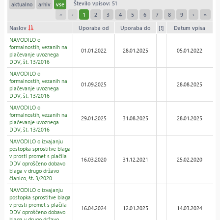
Število vpisov: 51
aktualno
arhiv
vse
«
‹
1
2
3
4
5
6
7
8
9
›
»
Naslov
Uporaba od
Uporaba do
[!]
Datum vpisa
NAVODILO o
formalnostih, vezanih na
01.01.2022
28.01.2025
05.01.2022
plačevanje uvoznega
DDV, št. 13/2016
NAVODILO o
formalnostih, vezanih na
01.09.2025
28.08.2025
plačevanje uvoznega
DDV, št. 13/2016
NAVODILO o
formalnostih, vezanih na
29.01.2025
31.08.2025
28.01.2025
plačevanje uvoznega
DDV, št. 13/2016
NAVODILO o izvajanju
postopka sprostitve blaga
v prosti promet s plačila
16.03.2020
31.12.2021
25.02.2020
DDV oproščeno dobavo
blaga v drugo državo
članico, št. 3/2020
NAVODILO o izvajanju
postopka sprostitve blaga
v prosti promet s plačila
16.04.2024
12.01.2025
14.03.2024
DDV oproščeno dobavo
blaga v drugo državo