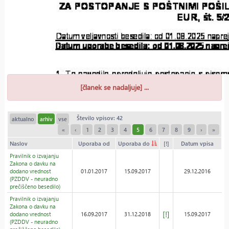
[članek se nadaljuje] ...
Število vpisov: 42
aktualno
arhiv
vse
«
‹
1
2
3
4
5
6
7
8
9
›
»
Naslov
Uporaba od
Uporaba do
[!]
Datum vpisa
Pravilnik o izvajanju
Zakona o davku na
dodano vrednost
01.01.2017
15.09.2017
29.12.2016
(PZDDV - neuradno
prečiščeno besedilo)
Pravilnik o izvajanju
Zakona o davku na
[!]
dodano vrednost
16.09.2017
31.12.2018
15.09.2017
(PZDDV - neuradno