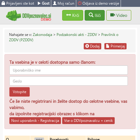
Prijavljeni ste kot
Gost
Moj račun
Odjava iz demo verzije
Krči
Išči
Video
Nahajate se v:
Zakonodaja
>
Podzakonski akti - ZDDV
>
Pravilnik o
ZDDV (PZDDV)
Dodaj
Primerjaj
Ta vsebina je v celoti dostopna samo članom:
Vstopite
Če še niste registrirani in želite dostop do celotne vsebine, vas
vabimo,
da izpolnite registracijski obrazec s klikom na
Novi uporabnik - Registracija
Vse o DDVpoznavalcu + cenik
O
Posebnosti:
Priloge: