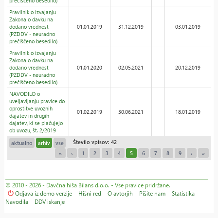
prečiščeno besedilo)
Pravilnik o izvajanju
Zakona o davku na
dodano vrednost
01.01.2019
31.12.2019
03.01.2019
(PZDDV - neuradno
prečiščeno besedilo)
Pravilnik o izvajanju
Zakona o davku na
dodano vrednost
01.01.2020
02.05.2021
20.12.2019
(PZDDV - neuradno
prečiščeno besedilo)
NAVODILO o
uveljavljanju pravice do
oprostitve uvoznih
01.02.2019
30.06.2021
18.01.2019
dajatev in drugih
dajatev, ki se plačujejo
ob uvozu, št. 2/2019
Število vpisov: 42
aktualno
arhiv
vse
«
‹
1
2
3
4
5
6
7
8
9
›
»
© 2010 - 2026 - Davčna hiša Bilans d.o.o. - Vse pravice pridržane.
Odjava iz demo verzije
Hišni red
O avtorjih
Pišite nam
Statistika
Navodila
DDV iskanje