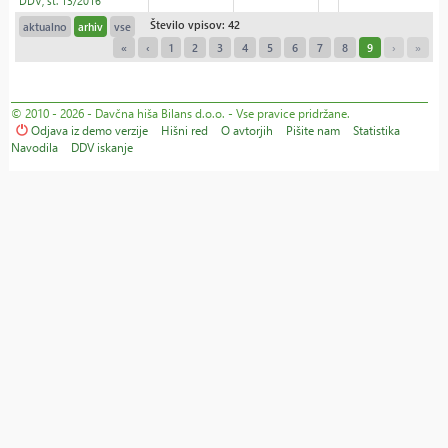
DDV, št. 13/2016
Število vpisov: 42
aktualno
arhiv
vse
«
‹
1
2
3
4
5
6
7
8
9
›
»
© 2010 - 2026 - Davčna hiša Bilans d.o.o. - Vse pravice pridržane.
Odjava iz demo verzije
Hišni red
O avtorjih
Pišite nam
Statistika
Navodila
DDV iskanje