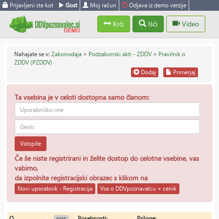
Prijavljeni ste kot
Gost
Moj račun
Odjava iz demo verzije
Krči
Išči
Video
Nahajate se v:
Zakonodaja
>
Podzakonski akti - ZDDV
>
Pravilnik o
ZDDV (PZDDV)
Dodaj
Primerjaj
Ta vsebina je v celoti dostopna samo članom:
Vstopite
Če še niste registrirani in želite dostop do celotne vsebine, vas
vabimo,
da izpolnite registracijski obrazec s klikom na
Novi uporabnik - Registracija
Vse o DDVpoznavalcu + cenik
O
Posebnosti:
Priloge: