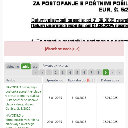
[članek se nadaljuje] ...
Število vpisov: 42
aktualno
arhiv
vse
«
‹
1
2
3
4
5
6
7
8
9
›
»
Naslov
Uporaba od
Uporaba do
[!]
Datum vpisa
NAVODILO o izvajanju
postopka sprostitve blaga
v prosti promet s plačila
13.01.2025
31.08.2025
17.01.2025
DDV oproščeno dobavo
blaga v drugo državo
članico, št. 3/2020
NAVODILO o
formalnostih, vezanih na
29.01.2025
31.08.2025
28.01.2025
plačevanje uvoznega