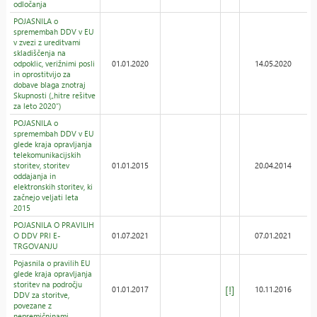
odločanja
POJASNILA o
spremembah DDV v EU
v zvezi z ureditvami
skladiščenja na
odpoklic, verižnimi posli
01.01.2020
14.05.2020
in oprostitvijo za
dobave blaga znotraj
Skupnosti („hitre rešitve
za leto 2020“)
POJASNILA o
spremembah DDV v EU
glede kraja opravljanja
telekomunikacijskih
storitev, storitev
01.01.2015
20.04.2014
oddajanja in
elektronskih storitev, ki
začnejo veljati leta
2015
POJASNILA O PRAVILIH
O DDV PRI E-
01.07.2021
07.01.2021
TRGOVANJU
Pojasnila o pravilih EU
glede kraja opravljanja
storitev na področju
[!]
01.01.2017
10.11.2016
DDV za storitve,
povezane z
nepremičninami