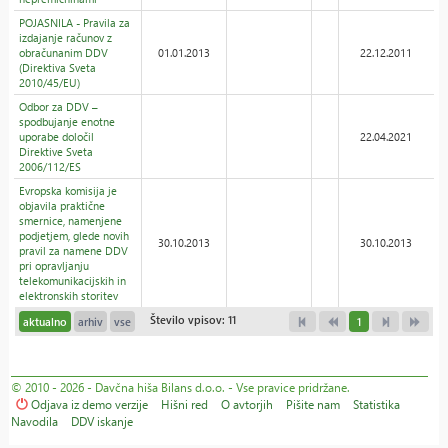
POJASNILA - Pravila za
izdajanje računov z
obračunanim DDV
01.01.2013
22.12.2011
(Direktiva Sveta
2010/45/EU)
Odbor za DDV –
spodbujanje enotne
uporabe določil
22.04.2021
Direktive Sveta
2006/112/ES
Evropska komisija je
objavila praktične
smernice, namenjene
podjetjem, glede novih
30.10.2013
30.10.2013
pravil za namene DDV
pri opravljanju
telekomunikacijskih in
elektronskih storitev
Število vpisov: 11
aktualno
arhiv
vse
1
© 2010 - 2026 - Davčna hiša Bilans d.o.o. - Vse pravice pridržane.
Odjava iz demo verzije
Hišni red
O avtorjih
Pišite nam
Statistika
Navodila
DDV iskanje