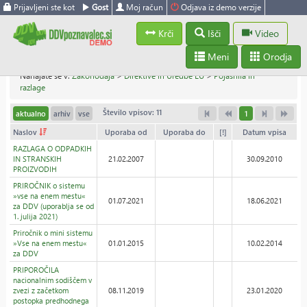
Prijavljeni ste kot
Gost
Moj račun
Odjava iz demo verzije
Krči
Išči
Video
Meni
Orodja
Nahajate se v:
Zakonodaja
>
Direktive in Uredbe EU
>
Pojasnila in
razlage
Število vpisov: 11
aktualno
arhiv
vse
1
Naslov
Uporaba od
Uporaba do
[!]
Datum vpisa
RAZLAGA O ODPADKIH
IN STRANSKIH
21.02.2007
30.09.2010
PROIZVODIH
PRIROČNIK o sistemu
»vse na enem mestu«
01.07.2021
18.06.2021
za DDV (uporablja se od
1. julija 2021)
Priročnik o mini sistemu
»Vse na enem mestu«
01.01.2015
10.02.2014
za DDV
PRIPOROČILA
nacionalnim sodiščem v
zvezi z začetkom
08.11.2019
23.01.2020
postopka predhodnega