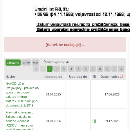
[članek se nadaljuje] ...
Število vpisov: 47
aktualno
arhiv
vse
«
‹
1
2
3
4
5
6
7
8
9
›
»
Naslov
Uporaba od
Uporaba do
[!]
Datum vpisa
NAVODILO o
uveljavljanju pravice do
oprostitve uvoznih
01.07.2025
17.06.2026
dajatev in drugih
dajatev, ki se plačujejo
ob uvozu, št. 2/2019
Pravilnik o izvajanju
Zakona o davku na
[!]
dodano vrednost
01.01.2026
29.12.2025
(PZDDV - neuradno
prečiščeno besedilo)