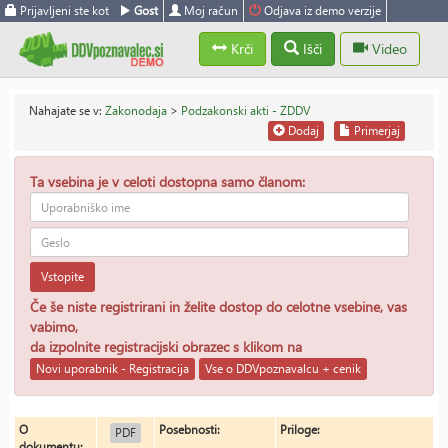
Prijavljeni ste kot
Gost
Moj račun
Odjava iz demo verzije
Krči
Išči
Video
Nahajate se v:
Zakonodaja
>
Podzakonski akti - ZDDV
Dodaj
Primerjaj
Ta vsebina je v celoti dostopna samo članom:
Vstopite
Če še niste registrirani in želite dostop do celotne vsebine, vas
vabimo,
da izpolnite registracijski obrazec s klikom na
Novi uporabnik - Registracija
Vse o DDVpoznavalcu + cenik
O
Posebnosti:
Priloge:
PDF
dokumentu: