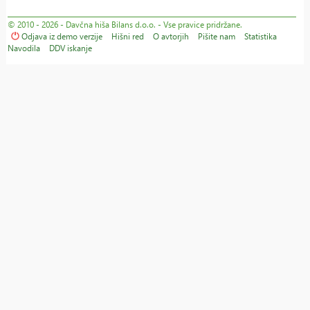
© 2010 - 2026 - Davčna hiša Bilans d.o.o. - Vse pravice pridržane.
Odjava iz demo verzije
Hišni red
O avtorjih
Pišite nam
Statistika
Navodila
DDV iskanje