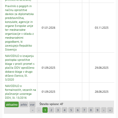
Pravilnik o pogojih in
načinu oprostitve
davkov za diplomatska
predstavništva,
konzulate, agencije in
organe Evropske unije
01.01.2026
03.11.2025
ter mednarodne
organizacije v skladu z
mednarodnimi
pogodbami, ki
zavezujejo Republiko
Slovenijo
NAVODILO o izvajanju
postopka sprostitve
blaga v prosti promet s
plačila DDV oproščeno
01.09.2025
29.08.2025
dobavo blaga v drugo
državo članico, št.
3/2020
NAVODILO o
formalnostih, vezanih na
01.09.2025
28.08.2025
plačevanje uvoznega
DDV, št. 13/2016
Število vpisov: 47
aktualno
arhiv
vse
«
‹
1
2
3
4
5
6
7
8
9
›
»