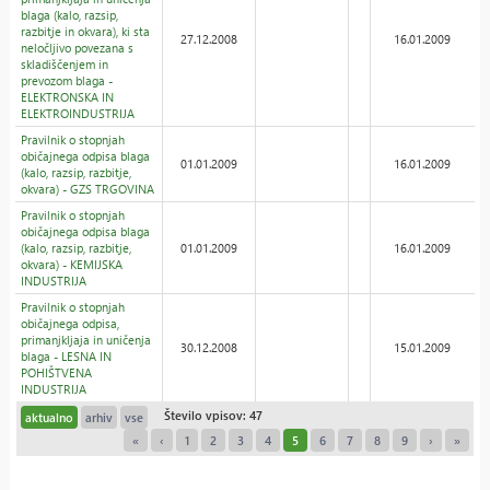
blaga (kalo, razsip,
razbitje in okvara), ki sta
27.12.2008
16.01.2009
neločljivo povezana s
skladiščenjem in
prevozom blaga -
ELEKTRONSKA IN
ELEKTROINDUSTRIJA
Pravilnik o stopnjah
običajnega odpisa blaga
01.01.2009
16.01.2009
(kalo, razsip, razbitje,
okvara) - GZS TRGOVINA
Pravilnik o stopnjah
običajnega odpisa blaga
(kalo, razsip, razbitje,
01.01.2009
16.01.2009
okvara) - KEMIJSKA
INDUSTRIJA
Pravilnik o stopnjah
običajnega odpisa,
primanjkljaja in uničenja
30.12.2008
15.01.2009
blaga - LESNA IN
POHIŠTVENA
INDUSTRIJA
Število vpisov: 47
aktualno
arhiv
vse
«
‹
1
2
3
4
5
6
7
8
9
›
»