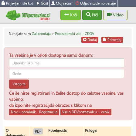
Prijavljeni ste kot
Gost
Moj račun
Odjava iz demo verzije
Krči
Išči
Video
Nahajate se v:
Zakonodaja
>
Podzakonski akti - ZDDV
Dodaj
Primerjaj
Ta vsebina je v celoti dostopna samo članom:
Vstopite
Če še niste registrirani in želite dostop do celotne vsebine, vas
vabimo,
da izpolnite registracijski obrazec s klikom na
Novi uporabnik - Registracija
Vse o DDVpoznavalcu + cenik
O
Posebnosti:
Priloge:
PDF
dokumentu: