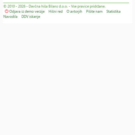
© 2010 - 2026 - Davčna hiša Bilans d.o.o. - Vse pravice pridržane.
Odjava iz demo verzije
Hišni red
O avtorjih
Pišite nam
Statistika
Navodila
DDV iskanje