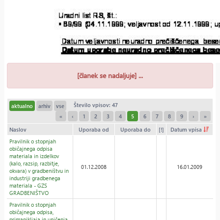
[članek se nadaljuje] ...
Število vpisov: 47
aktualno
arhiv
vse
«
‹
1
2
3
4
5
6
7
8
9
›
»
Naslov
Uporaba od
Uporaba do
[!]
Datum vpisa
Pravilnik o stopnjah
običajnega odpisa
materiala in izdelkov
(kalo, razsip, razbitje,
01.12.2008
16.01.2009
okvara) v gradbeništvu in
industriji gradbenega
materiala - GZS
GRADBENIŠTVO
Pravilnik o stopnjah
običajnega odpisa,
primanjkljaja in uničenja