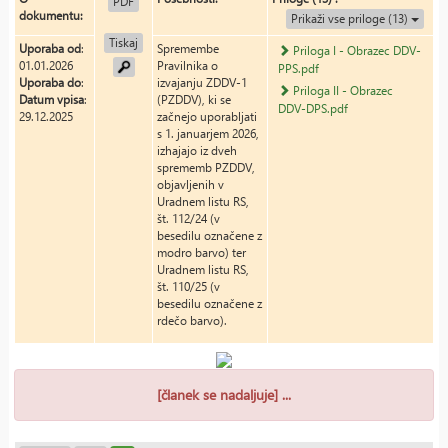
PDF
dokumentu:
Prikaži vse priloge (13)
Tiskaj
Uporaba od
:
Spremembe
Priloga I - Obrazec DDV-
01.01.2026
Pravilnika o
PPS.pdf
Uporaba do
:
izvajanju ZDDV-1
Priloga II - Obrazec
Datum vpisa
:
(PZDDV), ki se
DDV-DPS.pdf
29.12.2025
začnejo uporabljati
s 1. januarjem 2026,
izhajajo iz dveh
sprememb PZDDV,
objavljenih v
Uradnem listu RS,
št. 112/24 (v
besedilu označene z
modro barvo) ter
Uradnem listu RS,
št. 110/25 (v
besedilu označene z
rdečo barvo).
[članek se nadaljuje] ...