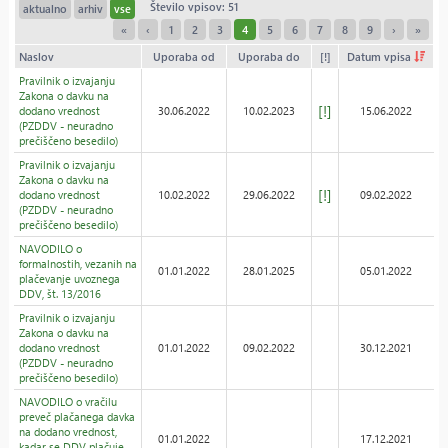
Število vpisov: 51
aktualno
arhiv
vse
«
‹
1
2
3
4
5
6
7
8
9
›
»
Naslov
Uporaba od
Uporaba do
[!]
Datum vpisa
Pravilnik o izvajanju
Zakona o davku na
[!]
dodano vrednost
30.06.2022
10.02.2023
15.06.2022
(PZDDV - neuradno
prečiščeno besedilo)
Pravilnik o izvajanju
Zakona o davku na
[!]
dodano vrednost
10.02.2022
29.06.2022
09.02.2022
(PZDDV - neuradno
prečiščeno besedilo)
NAVODILO o
formalnostih, vezanih na
01.01.2022
28.01.2025
05.01.2022
plačevanje uvoznega
DDV, št. 13/2016
Pravilnik o izvajanju
Zakona o davku na
dodano vrednost
01.01.2022
09.02.2022
30.12.2021
(PZDDV - neuradno
prečiščeno besedilo)
NAVODILO o vračilu
preveč plačanega davka
na dodano vrednost,
01.01.2022
17.12.2021
kadar se DDV plačuje,