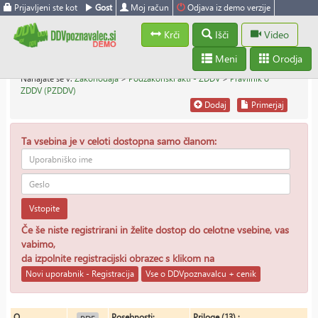
Prijavljeni ste kot
Gost
Moj račun
Odjava iz demo verzije
Krči
Išči
Video
Meni
Orodja
Nahajate se v:
Zakonodaja
>
Podzakonski akti - ZDDV
>
Pravilnik o
ZDDV (PZDDV)
Dodaj
Primerjaj
Ta vsebina je v celoti dostopna samo članom:
Vstopite
Če še niste registrirani in želite dostop do celotne vsebine, vas
vabimo,
da izpolnite registracijski obrazec s klikom na
Novi uporabnik - Registracija
Vse o DDVpoznavalcu + cenik
O
Posebnosti:
Priloge (13) :