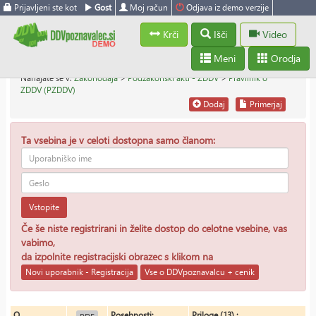
Prijavljeni ste kot
Gost
Moj račun
Odjava iz demo verzije
Krči
Išči
Video
Meni
Orodja
Nahajate se v:
Zakonodaja
>
Podzakonski akti - ZDDV
>
Pravilnik o
ZDDV (PZDDV)
Dodaj
Primerjaj
Ta vsebina je v celoti dostopna samo članom:
Vstopite
Če še niste registrirani in želite dostop do celotne vsebine, vas
vabimo,
da izpolnite registracijski obrazec s klikom na
Novi uporabnik - Registracija
Vse o DDVpoznavalcu + cenik
O
Posebnosti:
Priloge (13) :