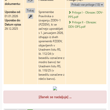
PDF
dokumentu:
Prikaži vse priloge (13)
Tiskaj
Uporaba od
:
Spremembe
Priloga I - Obrazec DDV-
01.01.2026
Pravilnika o
PPS.pdf
Uporaba do
:
izvajanju ZDDV-1
Priloga II - Obrazec
Datum vpisa
:
(PZDDV), ki se
DDV-DPS.pdf
29.12.2025
začnejo uporabljati
s 1. januarjem 2026,
izhajajo iz dveh
sprememb PZDDV,
objavljenih v
Uradnem listu RS,
št. 112/24 (v
besedilu označene z
modro barvo) ter
Uradnem listu RS,
št. 110/25 (v
besedilu označene z
rdečo barvo).
[članek se nadaljuje] ...