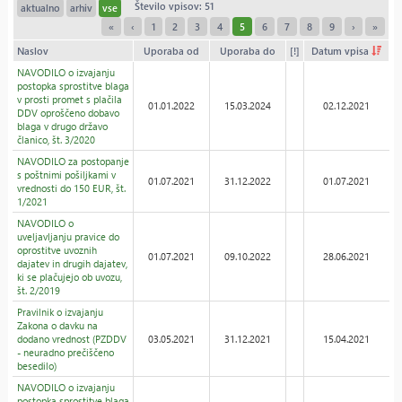
Število vpisov: 51
aktualno
arhiv
vse
«
‹
1
2
3
4
5
6
7
8
9
›
»
Naslov
Uporaba od
Uporaba do
[!]
Datum vpisa
NAVODILO o izvajanju
postopka sprostitve blaga
v prosti promet s plačila
01.01.2022
15.03.2024
02.12.2021
DDV oproščeno dobavo
blaga v drugo državo
članico, št. 3/2020
NAVODILO za postopanje
s poštnimi pošiljkami v
01.07.2021
31.12.2022
01.07.2021
vrednosti do 150 EUR, št.
1/2021
NAVODILO o
uveljavljanju pravice do
oprostitve uvoznih
01.07.2021
09.10.2022
28.06.2021
dajatev in drugih dajatev,
ki se plačujejo ob uvozu,
št. 2/2019
Pravilnik o izvajanju
Zakona o davku na
dodano vrednost (PZDDV
03.05.2021
31.12.2021
15.04.2021
- neuradno prečiščeno
besedilo)
NAVODILO o izvajanju
postopka sprostitve blaga