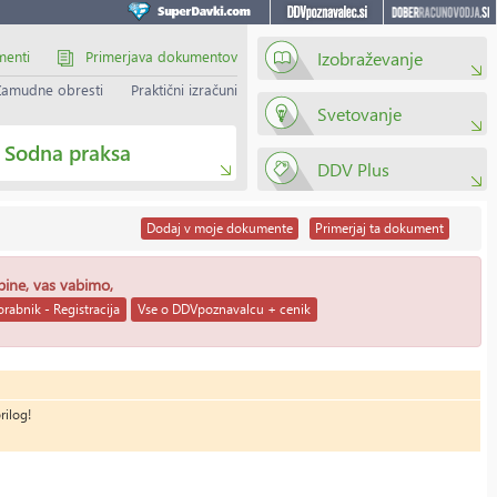
menti
Primerjava dokumentov
Izobraževanje
Zamudne obresti
Praktični izračuni
Svetovanje
Sodna praksa
DDV Plus
Dodaj
v moje dokumente
Primerjaj
ta dokument
ebine, vas vabimo,
rabnik - Registracija
Vse o DDVpoznavalcu + cenik
rilog!