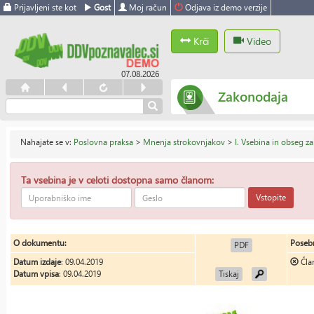
Prijavljeni ste kot
Gost
Moj račun
Odjava iz demo verzije
Krči
Video
07.08.2026
Zakonodaja
Nahajate se v:
Poslovna praksa
>
Mnenja strokovnjakov
>
I. Vsebina in obseg z
Ta vsebina je v celoti dostopna samo članom:
Vstopite
O dokumentu:
Posebn
PDF
Datum izdaje
: 09.04.2019
Čla
Datum vpisa
: 09.04.2019
Tiskaj