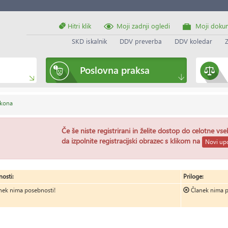
Hitri klik
Moji zadnji ogledi
Moji doku
SKD iskalnik
DDV preverba
DDV koledar
Poslovna praksa
akona
Če še niste registrirani in želite dostop do celotne vs
da izpolnite registracijski obrazec s klikom na
Novi upo
osti:
Priloge:
nek nima posebnosti!
Članek nima p