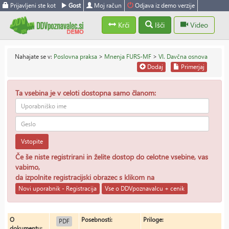
Prijavljeni ste kot
Gost
Moj račun
Odjava iz demo verzije
Krči
Išči
Video
Nahajate se v:
Poslovna praksa
>
Mnenja FURS-MF
>
VI. Davčna osnova
Dodaj
Primerjaj
Ta vsebina je v celoti dostopna samo članom:
Vstopite
Če še niste registrirani in želite dostop do celotne vsebine, vas
vabimo,
da izpolnite registracijski obrazec s klikom na
Novi uporabnik - Registracija
Vse o DDVpoznavalcu + cenik
O
Posebnosti:
Priloge:
PDF
dokumentu: