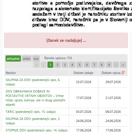
[članek se nadaljuje] ...
Število vpisov: 713
aktualno
arhiv
vse
«
‹
1
2
3
4
5
6
7
8
9
›
»
Naslov
Datum izdaje
Datum vpisa
SKUPINA ZA DDV (podrobnejši opis, 6.
23.07.2026
29.07.2026
izdaja)
DDV OBRAVNAVA DOBAVE IN
POSTAVITVE VRTNIH OBJEKTOV – Vrtne
17.07.2026
21.07.2026
hiške, igrala, kuhinje, ute in drugi pomožni
objekti
TARIC (podrobnejši opis, 15. izdaja)
03.07.2026
06.07.2026
SKUPINA ZA DDV (podrobnejši opis, 3.
24.06.2026
24.06.2026
izdaja)
STOPNJE DDV (podrobnejši opis, 14. izdaja)
17.06.2026
17.06.2026