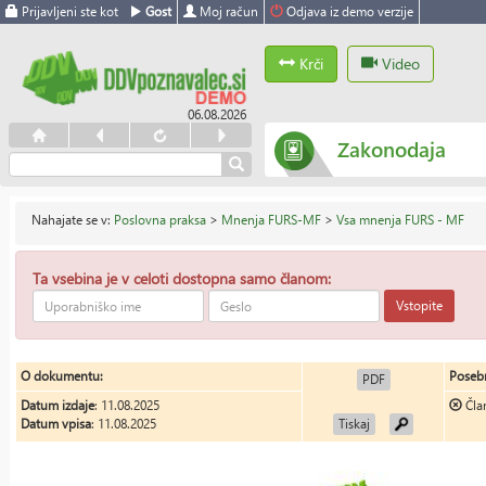
Prijavljeni ste kot
Gost
Moj račun
Odjava iz demo verzije
Krči
Video
06.08.2026
Zakonodaja
Nahajate se v:
Poslovna praksa
>
Mnenja FURS-MF
>
Vsa mnenja FURS - MF
Ta vsebina je v celoti dostopna samo članom:
Vstopite
O dokumentu:
Posebn
PDF
Datum izdaje
: 11.08.2025
Čla
Datum vpisa
: 11.08.2025
Tiskaj