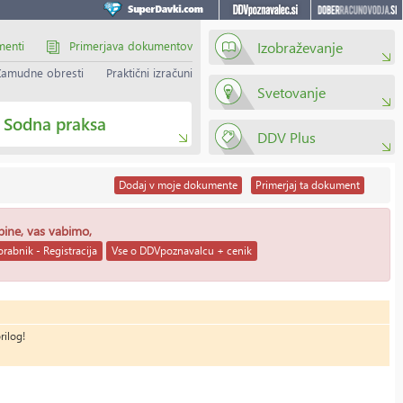
menti
Primerjava dokumentov
Izobraževanje
Zamudne obresti
Praktični izračuni
Svetovanje
Sodna praksa
DDV Plus
Dodaj
v moje dokumente
Primerjaj
ta dokument
ebine, vas vabimo,
rabnik - Registracija
Vse o DDVpoznavalcu + cenik
rilog!