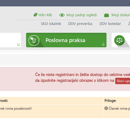
Hitri klik
Moji zadnji ogledi
Moji doku
SKD iskalnik
DDV preverba
DDV koledar
Poslovna praksa
Če še niste registrirani in želite dostop do celotne vs
da izpolnite registracijski obrazec s klikom na
Novi upo
osti:
Priloge:
nek nima posebnosti!
Članek nima p