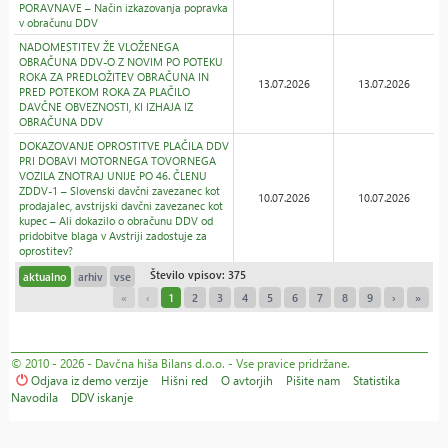
PORAVNAVE – Način izkazovanja popravka
v obračunu DDV
NADOMESTITEV ŽE VLOŽENEGA
OBRAČUNA DDV-O Z NOVIM PO POTEKU
ROKA ZA PREDLOŽITEV OBRAČUNA IN
13.07.2026
13.07.2026
PRED POTEKOM ROKA ZA PLAČILO
DAVČNE OBVEZNOSTI, KI IZHAJA IZ
OBRAČUNA DDV
DOKAZOVANJE OPROSTITVE PLAČILA DDV
PRI DOBAVI MOTORNEGA TOVORNEGA
VOZILA ZNOTRAJ UNIJE PO 46. ČLENU
ZDDV-1 – Slovenski davčni zavezanec kot
10.07.2026
10.07.2026
prodajalec, avstrijski davčni zavezanec kot
kupec – Ali dokazilo o obračunu DDV od
pridobitve blaga v Avstriji zadostuje za
oprostitev?
Število vpisov: 375
aktualno
arhiv
vse
«
‹
1
2
3
4
5
6
7
8
9
›
»
© 2010 - 2026 - Davčna hiša Bilans d.o.o. - Vse pravice pridržane.
Odjava iz demo verzije
Hišni red
O avtorjih
Pišite nam
Statistika
Navodila
DDV iskanje