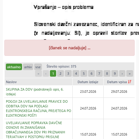
[članek se nadaljuje] ...
Število vpisov: 375
aktualno
arhiv
vse
«
‹
1
2
3
4
5
6
7
8
9
›
»
Naslov
Datum izdaje
Datum vpisa
SKUPINA ZA DDV (podrobnejši opis, 6.
23.07.2026
29.07.2026
izdaja)
POGOJI ZA UVELJAVLJANJE PRAVICE DO
ODBITKA DDV NA PODLAGI
24.07.2026
24.07.2026
ELEKTRONSKEGA RAČUNA, PREJETEGA PO
ELEKTRONSKI POŠTI
UVELJAVLJANJE POPRAVKA DAVČNE
OSNOVE IN ZMANJŠANJA
OBRAČUNANEGA DDV PRI PRIZNANIH
15.07.2026
15.07.2026
TERJATVAH V POSTOPKU PRISILNE