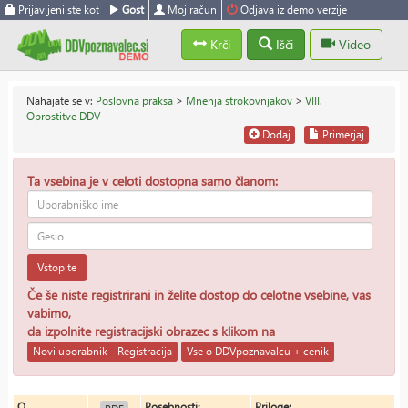
Prijavljeni ste kot
Gost
Moj račun
Odjava iz demo verzije
Krči
Išči
Video
Nahajate se v:
Poslovna praksa
>
Mnenja strokovnjakov
>
VIII.
Oprostitve DDV
Dodaj
Primerjaj
Ta vsebina je v celoti dostopna samo članom:
Vstopite
Če še niste registrirani in želite dostop do celotne vsebine, vas
vabimo,
da izpolnite registracijski obrazec s klikom na
Novi uporabnik - Registracija
Vse o DDVpoznavalcu + cenik
O
Posebnosti:
Priloge: