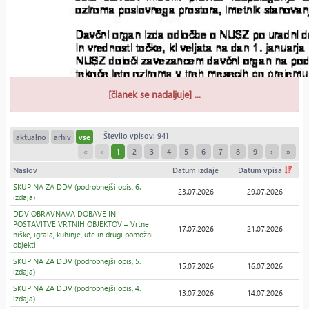
[članek se nadaljuje] ...
Število vpisov: 941
aktualno
arhiv
vse
«
‹
1
2
3
4
5
6
7
8
9
›
»
Naslov
Datum izdaje
Datum vpisa
SKUPINA ZA DDV (podrobnejši opis, 6.
23.07.2026
29.07.2026
izdaja)
DDV OBRAVNAVA DOBAVE IN
POSTAVITVE VRTNIH OBJEKTOV – Vrtne
17.07.2026
21.07.2026
hiške, igrala, kuhinje, ute in drugi pomožni
objekti
SKUPINA ZA DDV (podrobnejši opis, 5.
15.07.2026
16.07.2026
izdaja)
SKUPINA ZA DDV (podrobnejši opis, 4.
13.07.2026
14.07.2026
izdaja)