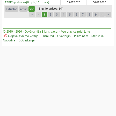
TARIC (podrobnejši opis, 15. izdaja)
03.07.2026
06.07.2026
Število vpisov: 941
aktualno
arhiv
vse
«
‹
1
2
3
4
5
6
7
8
9
›
»
© 2010 - 2026 - Davčna hiša Bilans d.o.o. - Vse pravice pridržane.
Odjava iz demo verzije
Hišni red
O avtorjih
Pišite nam
Statistika
Navodila
DDV iskanje