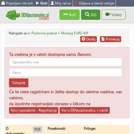
Prijavljeni ste kot
Gost
Moj račun
Odjava iz demo verzije
Krči
Išči
Video
Nahajate se v:
Poslovna praksa
>
Mnenja FURS-MF
Dodaj
Primerjaj
Ta vsebina je v celoti dostopna samo članom:
Vstopite
Če še niste registrirani in želite dostop do celotne vsebine, vas
vabimo,
da izpolnite registracijski obrazec s klikom na
Novi uporabnik - Registracija
Vse o DDVpoznavalcu + cenik
O
Posebnosti:
Priloge:
PDF
dokumentu: