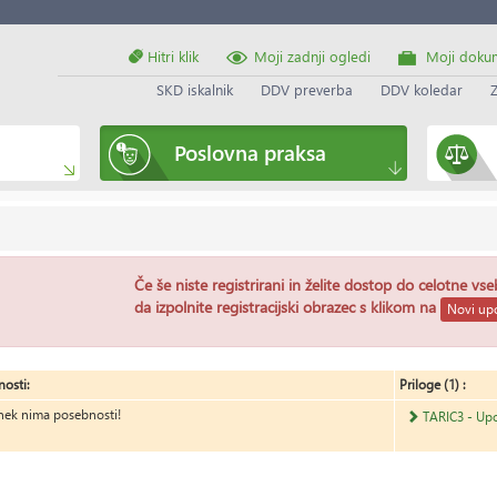
Hitri klik
Moji zadnji ogledi
Moji doku
SKD iskalnik
DDV preverba
DDV koledar
Poslovna praksa
Če še niste registrirani in želite dostop do celotne vs
da izpolnite registracijski obrazec s klikom na
Novi upo
osti:
Priloge (1) :
nek nima posebnosti!
TARIC3 - Upo