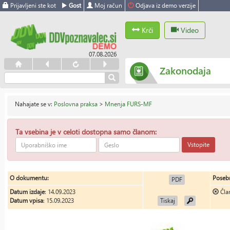
Prijavljeni ste kot
Gost
Moj račun
Odjava iz demo verzije
Krči
Video
07.08.2026
Zakonodaja
Nahajate se v:
Poslovna praksa
>
Mnenja FURS-MF
Ta vsebina je v celoti dostopna samo članom:
Vstopite
O dokumentu:
Posebn
PDF
Datum izdaje
: 14.09.2023
Čla
Datum vpisa
: 15.09.2023
Tiskaj