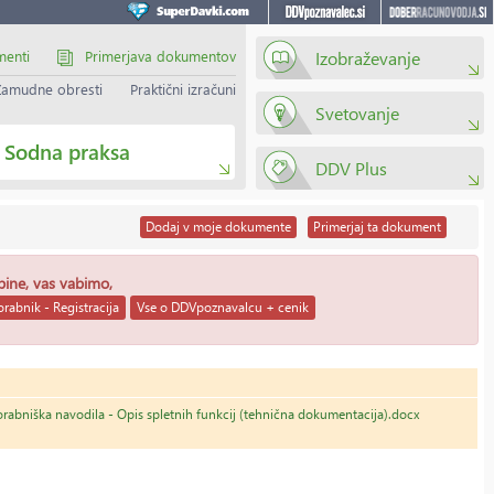
menti
Primerjava dokumentov
Izobraževanje
Zamudne obresti
Praktični izračuni
Svetovanje
Sodna praksa
DDV Plus
Dodaj
v moje dokumente
Primerjaj
ta dokument
ebine, vas vabimo,
rabnik - Registracija
Vse o DDVpoznavalcu + cenik
rabniška navodila - Opis spletnih funkcij (tehnična dokumentacija).docx