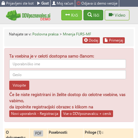
Prijavljeni ste kot
Gost
Moj račun
Odjava iz demo verzije
Krči
Išči
Video
Nahajate se v:
Poslovna praksa
>
Mnenja FURS-MF
Dodaj
Primerjaj
Ta vsebina je v celoti dostopna samo članom:
Vstopite
Če še niste registrirani in želite dostop do celotne vsebine, vas
vabimo,
da izpolnite registracijski obrazec s klikom na
Novi uporabnik - Registracija
Vse o DDVpoznavalcu + cenik
O
Posebnosti:
Priloge (1) :
PDF
dokumentu: