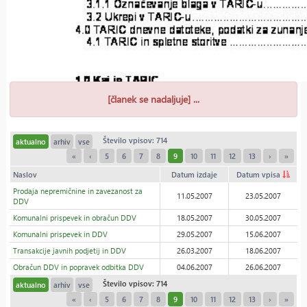
[članek se nadaljuje] ...
Število vpisov: 714
aktualno
arhiv
vse
«
‹
5
6
7
8
9
10
11
12
13
›
»
Naslov
Datum izdaje
Datum vpisa
Prodaja nepremičnine in zavezanost za
11.05.2007
23.05.2007
DDV
Komunalni prispevek in obračun DDV
18.05.2007
30.05.2007
Komunalni prispevek in DDV
29.05.2007
15.06.2007
Transakcije javnih podjetij in DDV
26.03.2007
18.06.2007
Obračun DDV in popravek odbitka DDV
04.06.2007
26.06.2007
Število vpisov: 714
aktualno
arhiv
vse
«
‹
5
6
7
8
9
10
11
12
13
›
»