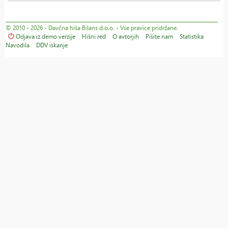
© 2010 - 2026 - Davčna hiša Bilans d.o.o. - Vse pravice pridržane.
Odjava iz demo verzije
Hišni red
O avtorjih
Pišite nam
Statistika
Navodila
DDV iskanje