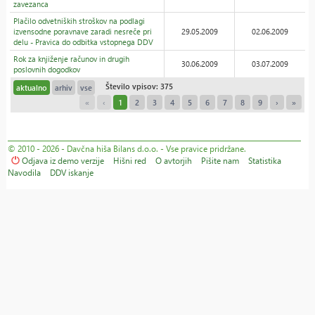
zavezanca
Plačilo odvetniških stroškov na podlagi
izvensodne poravnave zaradi nesreče pri
29.05.2009
02.06.2009
delu - Pravica do odbitka vstopnega DDV
Rok za knjiženje računov in drugih
30.06.2009
03.07.2009
poslovnih dogodkov
Število vpisov: 375
aktualno
arhiv
vse
«
‹
1
2
3
4
5
6
7
8
9
›
»
© 2010 - 2026 - Davčna hiša Bilans d.o.o. - Vse pravice pridržane.
Odjava iz demo verzije
Hišni red
O avtorjih
Pišite nam
Statistika
Navodila
DDV iskanje