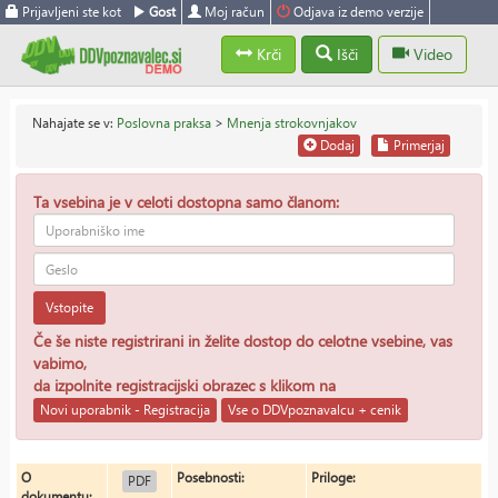
Prijavljeni ste kot
Gost
Moj račun
Odjava iz demo verzije
Krči
Išči
Video
Nahajate se v:
Poslovna praksa
>
Mnenja strokovnjakov
Dodaj
Primerjaj
Ta vsebina je v celoti dostopna samo članom:
Vstopite
Če še niste registrirani in želite dostop do celotne vsebine, vas
vabimo,
da izpolnite registracijski obrazec s klikom na
Novi uporabnik - Registracija
Vse o DDVpoznavalcu + cenik
O
Posebnosti:
Priloge:
PDF
dokumentu: