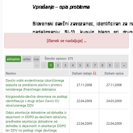
[članek se nadaljuje] ...
Število vpisov: 375
aktualno
arhiv
vse
«
‹
1
2
3
4
5
6
7
8
9
›
»
Naslov
Datum izdaje
Datum vpisa
Davčni vidiki evidentiranja izkoriščenega
popusta za predčasno plačilo v primeru
27.11.2008
27.11.2008
neizdanega (finančnega) dobropisa
Knjigovodsko-davčna obravnava na podlagi
identifikacije v drugi državi članici EU
22.04.2009
24.03.2009
obračunanega DDV
Odpis akontacije dohodnine od dohodka iz
dejavnosti in DDPO po davčnem obračunu,
predhodne akontacije dohodnine od
22.04.2009
22.04.2009
dohodka iz dejavnosti in akontacije DDPO
ter DDV na podlagi vloge davčnega