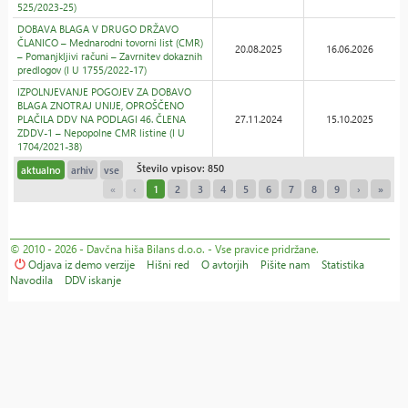
525/2023-25)
DOBAVA BLAGA V DRUGO DRŽAVO
ČLANICO – Mednarodni tovorni list (CMR)
20.08.2025
16.06.2026
– Pomanjkljivi računi – Zavrnitev dokaznih
predlogov (I U 1755/2022-17)
IZPOLNJEVANJE POGOJEV ZA DOBAVO
BLAGA ZNOTRAJ UNIJE, OPROŠČENO
PLAČILA DDV NA PODLAGI 46. ČLENA
27.11.2024
15.10.2025
ZDDV-1 – Nepopolne CMR listine (I U
1704/2021-38)
Število vpisov: 850
aktualno
arhiv
vse
«
‹
1
2
3
4
5
6
7
8
9
›
»
© 2010 - 2026 - Davčna hiša Bilans d.o.o. - Vse pravice pridržane.
Odjava iz demo verzije
Hišni red
O avtorjih
Pišite nam
Statistika
Navodila
DDV iskanje