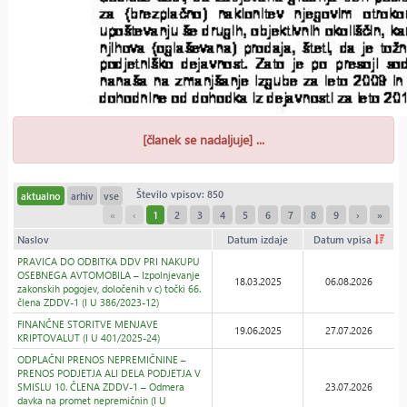
[članek se nadaljuje] ...
Število vpisov: 850
aktualno
arhiv
vse
«
‹
1
2
3
4
5
6
7
8
9
›
»
Naslov
Datum izdaje
Datum vpisa
PRAVICA DO ODBITKA DDV PRI NAKUPU
OSEBNEGA AVTOMOBILA – Izpolnjevanje
18.03.2025
06.08.2026
zakonskih pogojev, določenih v c) točki 66.
člena ZDDV-1 (I U 386/2023-12)
FINANČNE STORITVE MENJAVE
19.06.2025
27.07.2026
KRIPTOVALUT (I U 401/2025-24)
ODPLAČNI PRENOS NEPREMIČNINE –
PRENOS PODJETJA ALI DELA PODJETJA V
SMISLU 10. ČLENA ZDDV-1 – Odmera
23.07.2026
davka na promet nepremičnin (I U