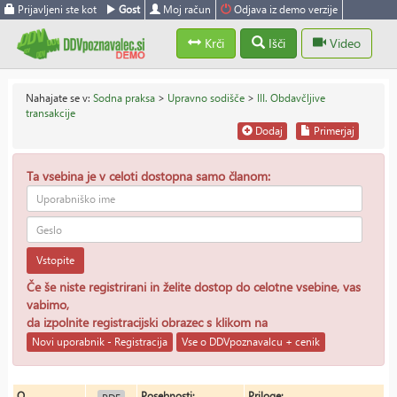
Prijavljeni ste kot
Gost
Moj račun
Odjava iz demo verzije
Krči
Išči
Video
Nahajate se v:
Sodna praksa
>
Upravno sodišče
>
III. Obdavčljive
transakcije
Dodaj
Primerjaj
Ta vsebina je v celoti dostopna samo članom:
Vstopite
Če še niste registrirani in želite dostop do celotne vsebine, vas
vabimo,
da izpolnite registracijski obrazec s klikom na
Novi uporabnik - Registracija
Vse o DDVpoznavalcu + cenik
O
Posebnosti:
Priloge: